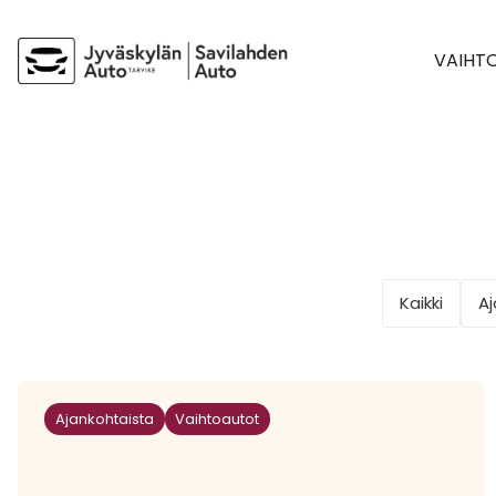
VAIHT
Kaikki
Aj
Ajankohtaista
Vaihtoautot