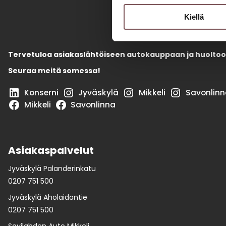
Kiellä
Tervetuloa asiakaslähtöiseen autokauppaan ja huoltoo
Seuraa meitä somessa!
Konserni
Jyväskylä
Mikkeli
Savonlinn
Mikkeli
Savonlinna
Asiakaspalvelut
Jyväskylä Palanderinkatu
0207 751 500
Jyväskylä Aholaidantie
0207 751 500
Savilahden Auto Mikkeli