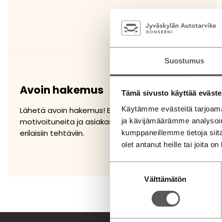
Suostumus
Avoin hakemus
Tämä sivusto käyttää eväste
Käytämme evästeitä tarjoama
Lähetä avoin hakemus! Etsimme jatkuvasti
ja kävijämäärämme analysoim
motivoituneita ja asiakaspalveluhenkisiä osaajia
erilaisiin tehtäviin.
kumppaneillemme tietoja siitä
olet antanut heille tai joita o
Suostumuksen
Välttämätön
valinta