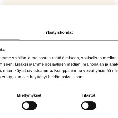
Yksityiskohdat
Varaa autollesi aika renkaiden
itä
vaihtoon.
mme sisällön ja mainosten räätälöimiseen, sosiaalisen median
iseen. Lisäksi jaamme sosiaalisen median, mainosalan ja analy
Löydät kauttamme autoosi sopivat ja
, miten käytät sivustoamme. Kumppanimme voivat yhdistää näitä t
luotettavat kesä- ja talvirenkaat. Tarjoamme
n kerätty, kun olet käyttänyt heidän palvelujaan.
myös renkaiden kausisäilytyksen sekä muut
rengaspalvelut!
Mieltymykset
Tilastot