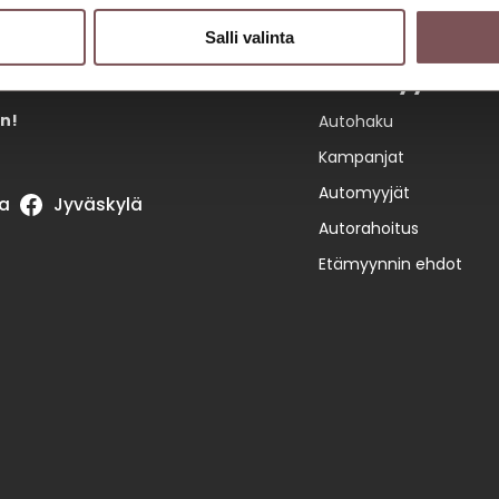
Salli valinta
Automyynti
n!
Autohaku
Kampanjat
Automyyjät
a
Jyväskylä
Autorahoitus
Etämyynnin ehdot