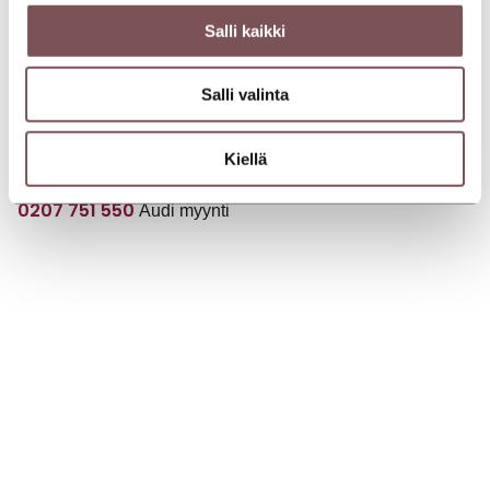
Avoinna
Salli kaikki
ma-pe 8.30 – 17
la 10 – 14
su suljettu
Salli valinta
Puhelin
0207 751 540
Volkswagen myynti
Kiellä
0207 751 545
Volkswagen Hyötyautot myynti
0207 751 550
Audi myynti