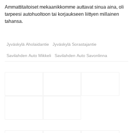
Ammattitaitoiset mekaanikkomme auttavat sinua aina, oli
tarpeesi autohuoltoon tai korjaukseen liittyen millainen
tahansa.
Jyväskylä Aholaidantie
Jyväskylä Sorastajantie
Savilahden Auto Mikkeli
Savilahden Auto Savonlinna