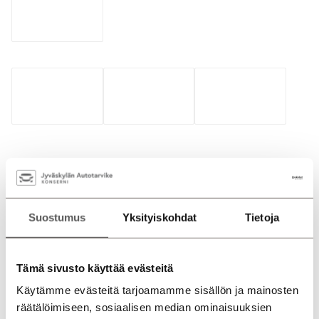
Suostumus
Yksityiskohdat
Tietoja
Tarvitsetko neuvoa
huoltoasiaoissa?
Tämä sivusto käyttää evästeitä
Ota yhteyttä!
Käytämme evästeitä tarjoamamme sisällön ja mainosten
räätälöimiseen, sosiaalisen median ominaisuuksien
Teemme aina sen, mitä lupaamme ja meiltä löytyy aina