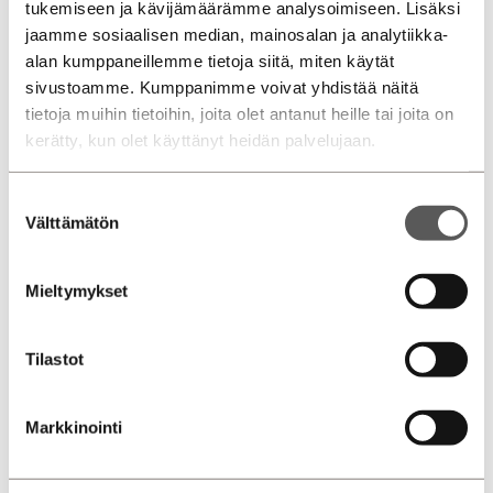
tukemiseen ja kävijämäärämme analysoimiseen. Lisäksi
aikaa sinulle.
jaamme sosiaalisen median, mainosalan ja analytiikka-
alan kumppaneillemme tietoja siitä, miten käytät
Jyväskylä, Palanderinkatu
Jyväskylä, Aholaidantie
sivustoamme. Kumppanimme voivat yhdistää näitä
tietoja muihin tietoihin, joita olet antanut heille tai joita on
Savilahden Auto Mikkeli
Savilahden Auto Savonlinna
kerätty, kun olet käyttänyt heidän palvelujaan.
Palanderinkatu 1, 40320, Jyväskylä
Suostumuksen
Välttämätön
valinta
Lisää tietoa toimipisteestä »
Poikkeavat aukioloaikamme
»
Mieltymykset
0207 751 500
Tilastot
Markkinointi
Myynti
Huolto
Vauriokorjaamo
Varaosat