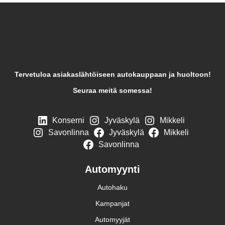
Tervetuloa asiakaslähtöiseen autokauppaan ja huoltoon!
Seuraa meitä somessa!
Konserni
Jyväskylä
Mikkeli
Savonlinna
Jyväskylä
Mikkeli
Savonlinna
Automyynti
Autohaku
Kampanjat
Automyyjät