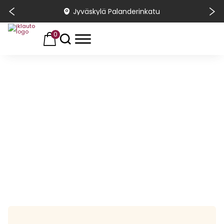
Jyväskylä Palanderinkatu
0