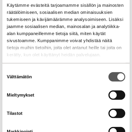
Käytämme evästeitä tarjoamamme sisällön ja mainosten
räätälöimiseen, sosiaalisen median ominaisuuksien
tukemiseen ja kävijämäärämme analysoimiseen. Lisäksi
jaamme sosiaalisen median, mainosalan ja analytiikka-
alan kumppaneillemme tietoja siitä, miten käytät
sivustoamme. Kumppanimme voivat yhdistää näitä
Huolla nyt, maksa myöhemmin
tietoja muihin tietoihin, joita olet antanut heille tai joita on
MyDiili Huolettomalla saat ostoksille 30–60
kerätty, kun olet käyttänyt heidän palvelujaan.
päivää korotonta ja kulutonta maksuaikaa.
Suostumuksen
Välttämätön
valinta
Mieltymykset
Tilastot
Autohaku
Markkinointi