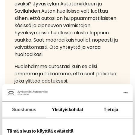
avuksi? Jyväskylän Autotarvikkeen ja
Savilahden Auton huolloissa voit luottaa
siihen, että autosi on huippuammattilaisten
käsissä ja ajoneuvon valmistajan
hyväksymässä huollossa alusta loppuun
saakka. Saat määräaikaishuollot nopeasti ja
vaivattomasti. Ota yhteyttä ja varaa
huoltoaikasi.
Huolehdimme autostasi kuin se olisi
omamme ja takaamme, että saat palvelua
joka ylittää odotuksesi.
Autohuollon aikana on myös oiva hetki
tutustua laajaan autovalikoimaamme.
Suostumus
Yksityiskohdat
Tietoja
Varaa merkkihuolto tästä
Tämä sivusto käyttää evästeitä