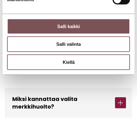
Löydät meiltä monipuolisen valikoiman
laadukkaita vaihtoautoja, jotka vastaavat juuri
sinun tarpeita.
Salli kaikki
Salli valinta
Kiellä
Miksi kannattaa valita
merkkihuolto?