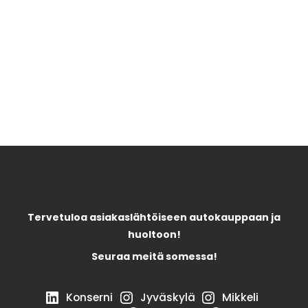
Tervetuloa asiakaslähtöiseen autokauppaan ja
huoltoon!
Seuraa meitä somessa!
Konserni
Jyväskylä
Mikkeli