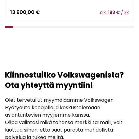
13 900,00
€
alk.
198 €
/ kk
1
2
3
4
5
6
7
8
9
10
11
12
13
14
15
16
Kiinnostuitko Volkswagenista?
Ota yhteyttä myyntiin!
Olet tervetullut myymäläämme Volkswagen
Hyötyauto koeajolle ja keskustelemaan
asiantuntevien myyjiemme kanssa.
Olipa valintasi mikä tahansa merkki tai malli, voit
luottaa siihen, että saat parasta mahdollista
palvelua ja tukea meiltä.