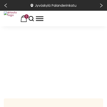
Jyväskylä Palanderinkatu
0