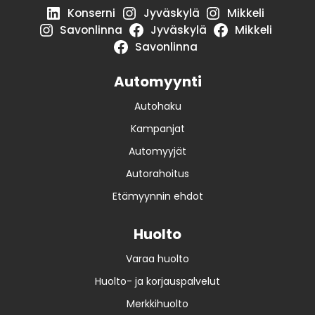
Konserni
Jyväskylä
Mikkeli
Savonlinna
Jyväskylä
Mikkeli
Savonlinna
Automyynti
Autohaku
Kampanjat
Automyyjät
Autorahoitus
Etämyynnin ehdot
Huolto
Varaa huolto
Huolto- ja korjauspalvelut
Merkkihuolto