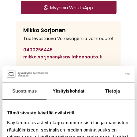
Myynnin WhatsApp
Savilahden Auto Mikkeli
Mikko Sorjonen
Tuotevastaava Volkswagen ja vaihtoautot
0400256445
mikko.sorjonen@savilahdenauto.fi
Myynnin WhatsApp
Jyväskylän Autotarvike
Palanderinkatu
Suostumus
Yksityiskohdat
Tietoja
Jeppe Koutonen
Automyyjä Volkswagen
Tämä sivusto käyttää evästeitä
040 189 2356
Käytämme evästeitä tarjoamamme sisällön ja mainosten
Jeppe.Koutonen@jklauto.fi
räätälöimiseen, sosiaalisen median ominaisuuksien
tukemiseen ja kävijämäärämme analysoimiseen. Lisäksi