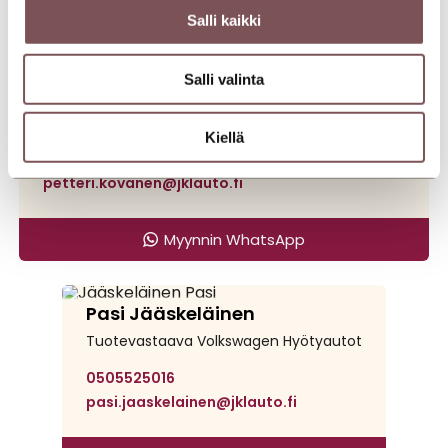
Myynnin WhatsApp
Salli kaikki
Jyväskylän Autotarvike Palanderinkatu
Salli valinta
Petteri Kovanen
Automyyjä Volkswagen Hyötyautot
Kiellä
0408609173
petteri.kovanen@jklauto.fi
Myynnin WhatsApp
Jyväskylän Autotarvike
Palanderinkatu
Pasi Jääskeläinen
Tuotevastaava Volkswagen Hyötyautot
0505525016
pasi.jaaskelainen@jklauto.fi