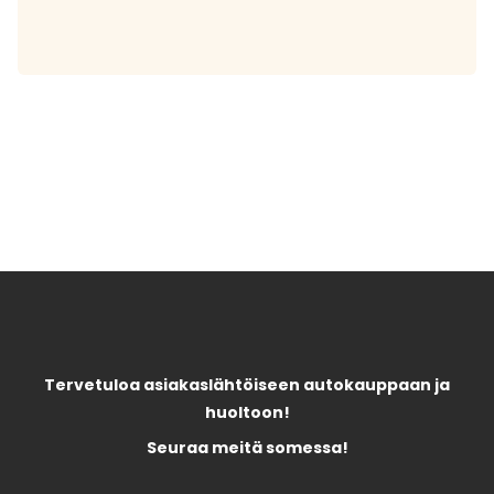
Tervetuloa asiakaslähtöiseen autokauppaan ja
huoltoon!
Seuraa meitä somessa!