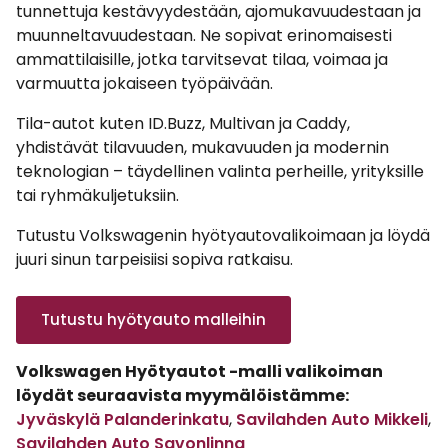
tunnettuja kestävyydestään, ajomukavuudestaan ja
muunneltavuudestaan. Ne sopivat erinomaisesti
ammattilaisille, jotka tarvitsevat tilaa, voimaa ja
varmuutta jokaiseen työpäivään.
Tila-autot kuten ID.Buzz, Multivan ja Caddy,
yhdistävät tilavuuden, mukavuuden ja modernin
teknologian – täydellinen valinta perheille, yrityksille
tai ryhmäkuljetuksiin.
Tutustu Volkswagenin hyötyautovalikoimaan ja löydä
juuri sinun tarpeisiisi sopiva ratkaisu.
Tutustu hyötyauto malleihin
Volkswagen Hyötyautot -malli valikoiman
löydät seuraavista myymälöistämme:
Jyväskylä Palanderinkatu
,
Savilahden Auto Mikkeli
,
Savilahden Auto Savonlinna