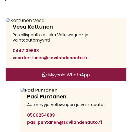
Savilahden Auto Savonlinna
Vesa Kettunen
Paikallispäällikkö sekä Volkswagen- ja
vaihtoautomyynti
0447139668
vesa.kettunen@savilahdenauto.fi
Myynnin WhatsApp
Savilahden Auto Mikkeli
Pasi Puntanen
Automyyjä Volkswagen ja vaihtoautot
0500254889
pasi.puntanen@savilahdenauto.fi