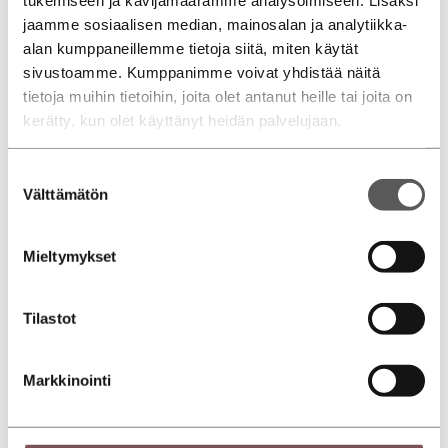
Myynnin WhatsApp
jaamme sosiaalisen median, mainosalan ja analytiikka-
Jyväskylän Autotarvike
Palanderinkatu
alan kumppaneillemme tietoja siitä, miten käytät
sivustoamme. Kumppanimme voivat yhdistää näitä
Eetu Raivio
tietoja muihin tietoihin, joita olet antanut heille tai joita on
Automyyjä Volkswagen
kerätty, kun olet käyttänyt heidän palvelujaan.
0447420810
Suostumuksen
eetu.raivio@jklauto.fi
Välttämätön
valinta
Myynnin WhatsApp
Mieltymykset
Jyväskylän Autotarvike Palanderinkatu
Heikki Pesonen
Tilastot
Myyntipäällikkö Volkswagen
0408611547
Markkinointi
heikki.pesonen@jklauto.fi