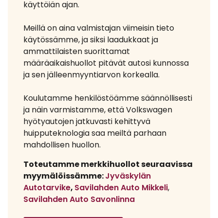
käyttöiän ajan.
Meillä on aina valmistajan viimeisin tieto
käytössämme, ja siksi laadukkaat ja
ammattilaisten suorittamat
määräaikaishuollot pitävät autosi kunnossa
ja sen jälleenmyyntiarvon korkealla.
Koulutamme henkilöstöämme säännöllisesti
ja näin varmistamme, että Volkswagen
hyötyautojen jatkuvasti kehittyvä
huipputeknologia saa meiltä parhaan
mahdollisen huollon.
Toteutamme merkkihuollot seuraavissa
myymälöissämme:
Jyväskylän
Autotarvike
,
Savilahden Auto Mikkeli
,
Savilahden Auto Savonlinna