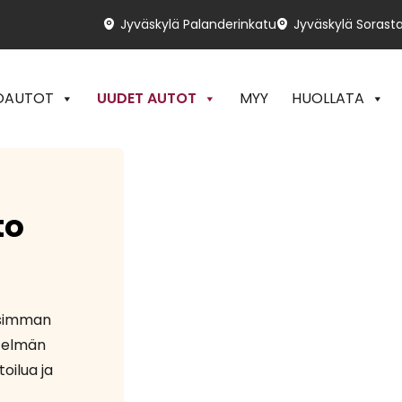
Jyväskylä Palanderinkatu
Jyväskylä Sorasta
OAUTOT
UUDET AUTOT
MYY
HUOLLATA
to
usimman
stelmän
toilua ja