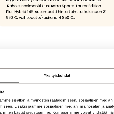
Rahoitusesimerkki Uusi Astra Sports Tourer Edition
Plus Hybrid 145 Automaatti hinta toimituskuluineen 31
990 €, vaihtoauto/käsiraha 4 850 €…
Yksityiskohdat
ja löydä oma Opel. Olet tervetullut myymäläämme Opel k
itä
mme sisällön ja mainosten räätälöimiseen, sosiaalisen median
iseen. Lisäksi jaamme sosiaalisen median, mainosalan ja analy
, miten käytät sivustoamme. Kumppanimme voivat yhdistää näitä t