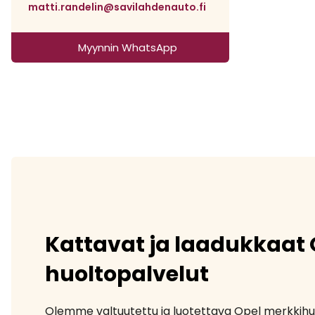
matti.randelin@savilahdenauto.fi
Myynnin WhatsApp
Kattavat ja laadukkaat 
huoltopalvelut
Olemme valtuutettu ja luotettava Opel merkkih