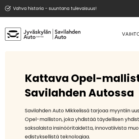
Vahva historia - suuntana tulevaisuus!
VAIHT
Kattava Opel-mallis
Savilahden Autossa
Savilahden Auto Mikkelissä tarjoaa myyntiin u
Opel-malliston, joka yhdistää täydellisen yhdi
saksalaista insinööritaidetta, innovatiivista muo
edistyksellistä teknologiaa.