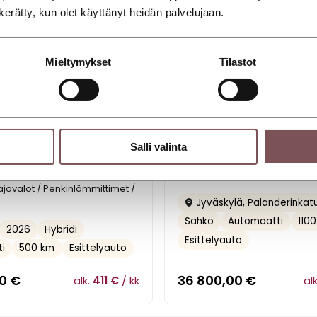
n kerätty, kun olet käyttänyt heidän palvelujaan.
Mieltymykset
Tilastot
ntera
Opel Vivaro-e
Salli valinta
ition Hybrid 145 Automaatti / 2
Van L Comfort 136 automaatti
ntelli-LED ajovalot /
**ESITTELYAUTO**KAHDET RENKA
ra | Esittelyauto / Mild hybrid
Tähän autoon 2,99 % korko + k
-ajovalot / Penkinlämmittimet /
Jyväskylä, Palanderinkat
Sähkö
Automaatti
110
2026
Hybridi
Esittelyauto
i
500 km
Esittelyauto
00
€
36 800,00
€
alk.
411 €
/ kk
al