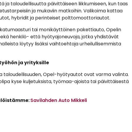
 ja taloudellisuutta päivittäiseen liikkumiseen, kun taas
etustarpeisiin ja mukaviin matkoihin. Valikoima kattaa
utot, hybridit ja perinteiset polttomoottoriautot.
 katumaasturi tai monikäyttöinen pakettiauto, Opelin
 sekä henkilö- että hyötyajoneuvoja, jotka yhdistävät
lleista löytyy lisäksi vaihtoehtoja urheilullisemmista
yöhön ja yrityksille
ja taloudellisuuden, Opel-hyötyautot ovat varma valinta.
lipa kyse kuljetuksista, työmaa-ajoista tai päivittäisestä
älöistämme:
Savilahden Auto Mikkeli