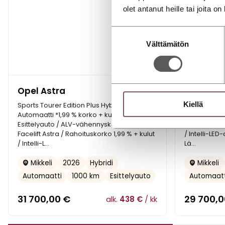
olet antanut heille tai joita o
Suostumuksen
Välttämätön
valinta
Opel Astra
Opel Fro
Kiellä
Sports Tourer Edition Plus Hybrid 145
GS Launch Ed
Automaatti *1,99 % korko + kulut* |
x Renkaat / I
Esittelyauto / ALV-vähennyskelpoinen /
Peruutuskame
Facelift Astra / Rahoituskorko 1,99 % + kulut
/ Intelli-LED
/ Intelli-L…
Lä…
2026
Hybridi
Mikkeli
Mikkeli
Automaatti
1000 km
Esittelyauto
Automaatt
31 700,00
€
29 700,
alk.
438 €
/ kk