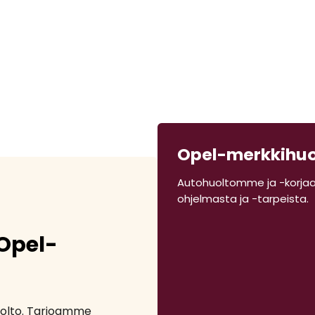
Opel-merkkihuo
Autohuoltomme ja -korjaa
ohjelmasta ja -tarpeista.
Opel-
uolto. Tarjoamme