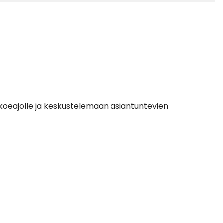
4
oeajolle ja keskustelemaan asiantuntevien