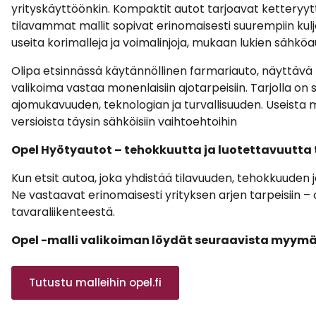
yrityskäyttöönkin. Kompaktit autot tarjoavat ketteryyttä
tilavammat mallit sopivat erinomaisesti suurempiin kulj
useita korimalleja ja voimalinjoja, mukaan lukien sähköa
Olipa etsinnässä käytännöllinen farmariauto, näyttävä
valikoima vastaa monenlaisiin ajotarpeisiin. Tarjolla on
ajomukavuuden, teknologian ja turvallisuuden. Useista ma
versioista täysin sähköisiin vaihtoehtoihin
Opel Hyötyautot – tehokkuutta ja luotettavuutta t
Kun etsit autoa, joka yhdistää tilavuuden, tehokkuuden 
Ne vastaavat erinomaisesti yrityksen arjen tarpeisiin – o
tavaraliikenteestä.
Opel -malli valikoiman löydät seuraavista myym
Tutustu malleihin opel.fi