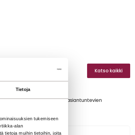
Katso kaikki
Tietoja
oeajolle ja keskustelemaan asiantuntevien
 ominaisuuksien tukemiseen
tiikka-alan
ietoja muihin tietoihin, joita