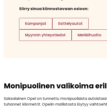
Siirry sinua kiinnostavaan osioon:
Kampanjat
Esittelyautot
Myynnin yhteystiedot
Merkkihuolto
Monipuolinen valikoima erila
Saksalainen Opel on tunnettu monipuolisista autoistaan,
tuhannet kilometrit. Opelin mallistosta löytyy vaihtoeh