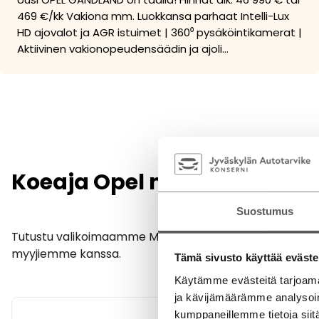
469 €/kk Vakiona mm. Luokkansa parhaat Intelli-Lux
HD ajovalot ja AGR istuimet | 360⁰ pysäköintikamerat |
Aktiivinen vakionopeudensäädin ja ajoli…
Koeaja Opel meillä!
Suostumus
Tutustu valikoimaamme Mikkelissä Savilahden Autossa 
myyjiemme kanssa.
Tämä sivusto käyttää eväste
Käytämme evästeitä tarjoama
ja kävijämäärämme analysoim
kumppaneillemme tietoja siitä