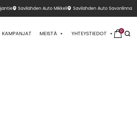
jantie
Savilahden Auto Mikkeli
Savilahden Auto Savonlinna
0
KAMPANJAT
MEISTÄ
YHTEYSTIEDOT