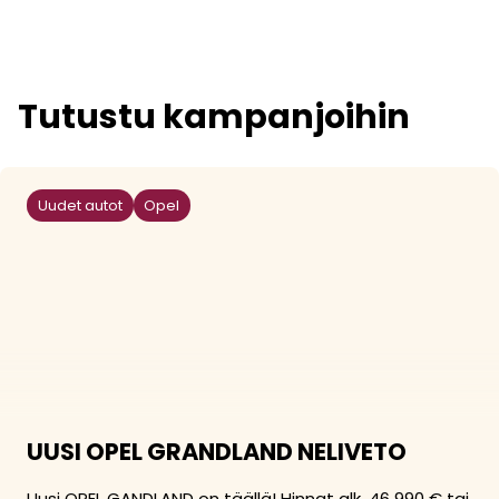
Tutustu kampanjoihin
Uudet autot
Opel
UUSI OPEL GRANDLAND NELIVETO
Uusi OPEL GANDLAND on täällä! Hinnat alk. 46 990 € tai