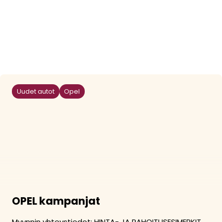
Uudet autot
Opel
OPEL kampanjat
Myynnin yhteystiedot: HINTA- JA RAHOITUSESIMERKIT