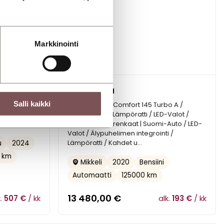
Markkinointi
OPEL Astra
Salli kaikki
 75 kWh
Sports Tourer Comfort 145 Turbo A /
AT** |
Suomi-Auto / Lämpöratti / LED-Valot /
ulut!
Kahdet uudet renkaat | Suomi-Auto / LED-
Valot / Älypuhelimen integrointi /
Lämpöratti / Kahdet u…
2024
u
0 km
2020
Bensiini
Mikkeli
Automaatti
125000 km
13 480,00
€
k.
507 €
/ kk
alk.
193 €
/ kk