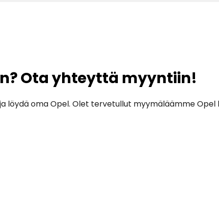
2
3
en? Ota yhteyttä myyntiin!
ja löydä oma Opel. Olet tervetullut myymäläämme Opel k