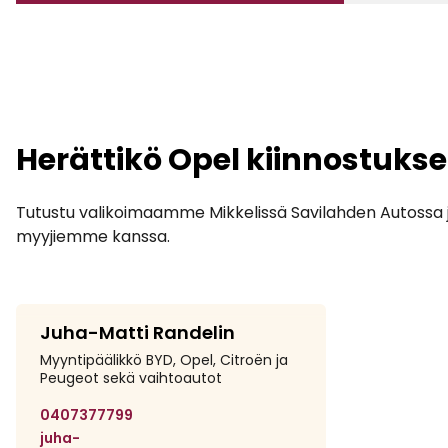
1
Herättikö Opel kiinnostuks
Tutustu valikoimaamme Mikkelissä Savilahden Autossa 
myyjiemme kanssa.
Savilahden Auto Mikkeli
Juha-Matti Randelin
Myyntipäälikkö BYD, Opel, Citroën ja
Peugeot sekä vaihtoautot
0407377799
juha-