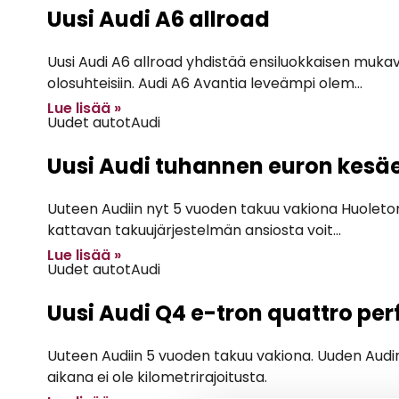
Uusi Audi A6 allroad
Uusi Audi A6 allroad yhdistää ensiluokkaisen mukavuu
olosuhteisiin. Audi A6 Avantia leveämpi olem...
Lue lisää »
Uudet autot
Audi
Uusi Audi tuhannen euron kesä
Uuteen Audiin nyt 5 vuoden takuu vakiona Huolet
kattavan takuujärjestelmän ansiosta voit...
Lue lisää »
Uudet autot
Audi
Uusi Audi Q4 e-tron quattro pe
Uuteen Audiin 5 vuoden takuu vakiona. Uuden Audin
aikana ei ole kilometrirajoitusta.