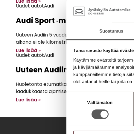
Lue lisää »
Uudet autot
Audi
Audi Sport ‑myynti nyt Jyväsky
Suostumus
Uuteen Audiin 5 vuoden takuu vakiona. Uuden Audin
aikana ei ole kilometrirajoitusta.
Lue lisää »
Tämä sivusto käyttää eväste
Uudet autot
Audi
Käytämme evästeitä tarjoama
ja kävijämäärämme analysoim
Uuteen Audiin nyt 5 vuoden tak
kumppaneillemme tietoja siitä
olet antanut heille tai joita o
Huoletonta etumatkaa. Myönnämme uuteen Audiin ny
laadukkaasta ajamisesta ja huolettomista ki...
Suostumuksen
Lue lisää »
Välttämätön
valinta