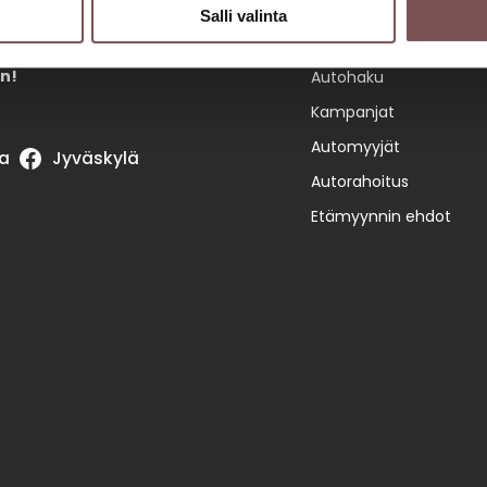
Salli valinta
Automyynti
n!
Autohaku
Kampanjat
Automyyjät
a
Jyväskylä
Autorahoitus
Etämyynnin ehdot