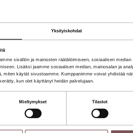
lässä
Yksityiskohdat
 takuu on 5 vuotta tai 100 000 km – riippuen siitä, kumpi
itä
mme sisällön ja mainosten räätälöimiseen, sosiaalisen median
iseen. Lisäksi jaamme sosiaalisen median, mainosalan ja analy
uu vakiona
, miten käytät sivustoamme. Kumppanimme voivat yhdistää näitä t
n kerätty, kun olet käyttänyt heidän palvelujaan.
t 5 vuoden / 100 000 kilometrin takuun vakiona. Audin k
Mieltymykset
Tilastot