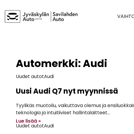
VAIHT
Automerkki:
Audi
Uudet autot
Audi
Uusi Audi Q7 nyt myynnissä
Tyylikäs muotoilu, vaikuttava olemus ja ensiluokka
teknologia ja intuitiiviset hallintalaitteet...
Lue lisää »
Uudet autot
Audi