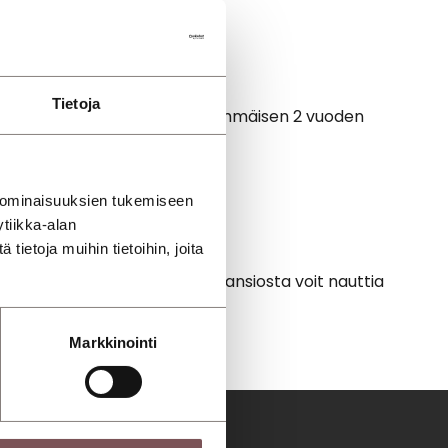
Tietoja
 täyttyy ensin. Takuuajan ensimmäisen 2 vuoden
 ominaisuuksien tukemiseen
tiikka-alan
ietoja muihin tietoihin, joita
attavan takuujärjestelmän ansiosta voit nauttia
Markkinointi