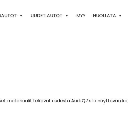
OAUTOT
UUDET AUTOT
MYY
HUOLLATA
iset materiaalit tekevät uudesta Audi Q7:stä näyttävän ko