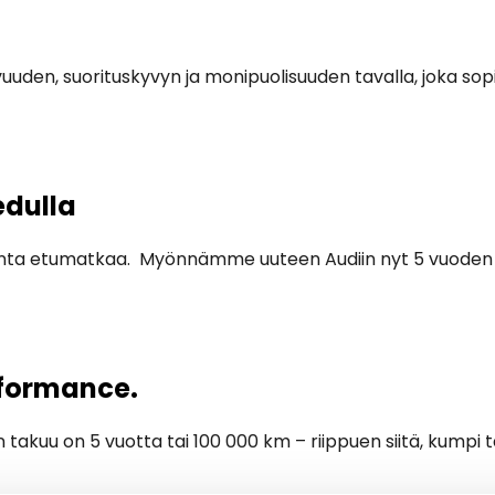
den, suorituskyvyn ja monipuolisuuden tavalla, joka sopii ni
edulla
onta etumatkaa. Myönnämme uuteen Audiin nyt 5 vuoden / 
rformance.
 takuu on 5 vuotta tai 100 000 km – riippuen siitä, kumpi