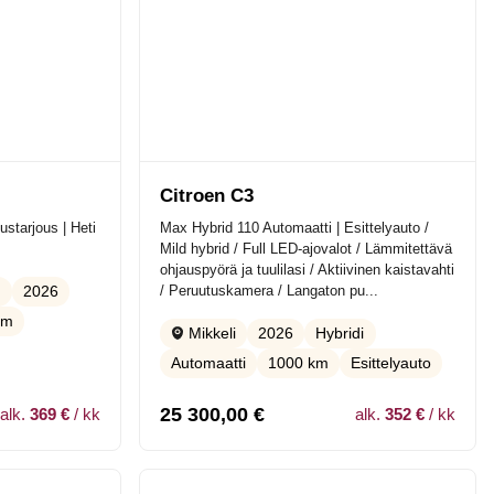
Citroen C3
ustarjous | Heti
Max Hybrid 110 Automaatti | Esittelyauto /
Mild hybrid / Full LED-ajovalot / Lämmitettävä
ohjauspyörä ja tuulilasi / Aktiivinen kaistavahti
/ Peruutuskamera / Langaton pu...
2026
e
km
2026
Hybridi
Mikkeli
Automaatti
1000 km
Esittelyauto
25 300,00
€
alk.
369 €
/ kk
alk.
352 €
/ kk