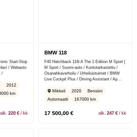
BMW 118
ronic Start-Stop
F40 Hatchback 118i A The 1 Edition M Sport |
 Navi / Webasto
M Sport / Suomi-auto / Kuntotarkastettu /
 /
Osanahkaverhoilu / Urheiluistuimet / BMW
Live Cockpit Plus / Driving Assistant / Ap...
2012
e
2020
Bensiini
Mikkeli
8000 km
Automaatti
167000 km
17 500,00
€
alk.
220 €
/ kk
alk.
247 €
/ kk