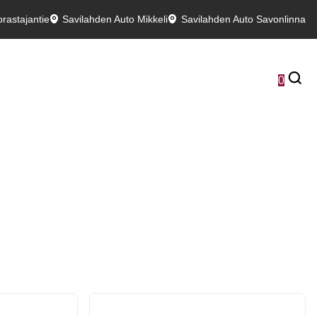
rastajantie
Savilahden Auto Mikkeli
Savilahden Auto Savonlinna
0