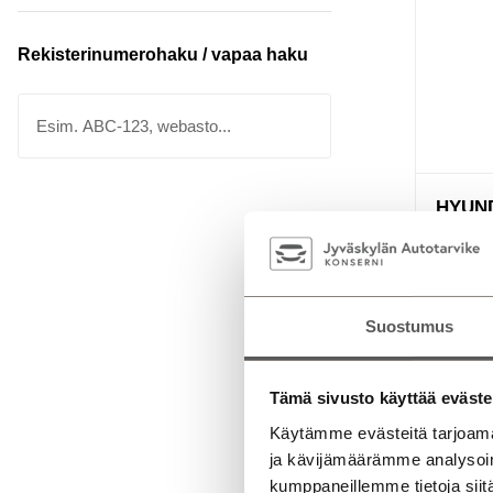
Rekisterinumerohaku / vapaa haku
HYUND
1.0 T-GD
| 1. omis
todella s
Jyvä
Suostumus
Hybrid
Tämä sivusto käyttää eväste
Käytämme evästeitä tarjoama
19 64
ja kävijämäärämme analysoim
kumppaneillemme tietoja siitä