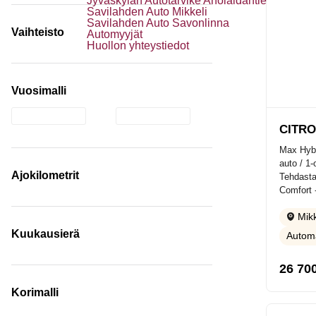
Jyväskylän Autotarvike Aholaidantie
Savilahden Auto Mikkeli
Savilahden Auto Savonlinna
Vaihteisto
Automyyjät
Huollon yhteystiedot
Vuosimalli
CITRO
Max Hybr
auto / 1-
Ajokilometrit
Tehdasta
Comfort -
Mikk
Kuukausierä
Automa
26 70
Korimalli