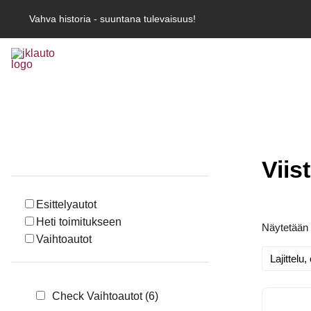
Vahva historia - suuntana tulevaisuus!
Viis
Esittelyautot
Heti toimitukseen
Näytetään 
Vaihtoautot
Check Vaihtoautot
(6)