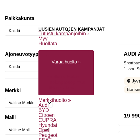
Paikkakunta
UUSIEN AUTOJEN KAMPANJAT
Tutustu kampanjoihin ›
Myy
Huollata
AUDI 
Ajoneuvotyyppi
Varaa huolto »
Sportbac
1. om. S
Huollon rahoitus
Jyvä
Huolenpitosopimus
Liikkumisturva
Bensii
Merkki
Merkkihuolto »
Audi
BYD
19 99
Citroën
Malli
CUPRA
Hyundai
Opel
Peugeot