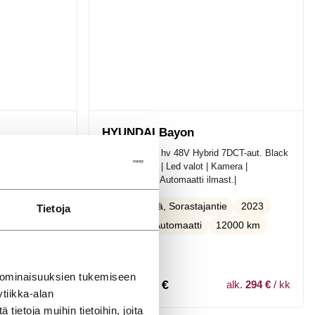
HYUNDAI Bayon
mfort /
1.0 T-GDi 100 hv 48V Hybrid 7DCT-aut. Black
loavustin |
| | Suomi-auto | Led valot | Kamera |
Lämmittimet | Automaatti ilmast.|
et renkaat /
2023
Jyväskylä, Sorastajantie
Tietoja
Hybridi
Automaatti
12000 km
ini
 ominaisuuksien tukemiseen
20 990,00
€
alk.
251 €
/ kk
alk.
294 €
/ kk
tiikka-alan
ietoja muihin tietoihin, joita