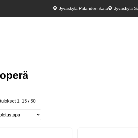
Jyväskylä Palanderinkatu
Jyväskylä So
toperä
tulokset 1–15 / 50