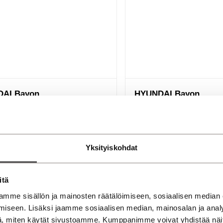
AI Bayon
HYUNDAI Bayon
i 100 hv 48V Hybrid 7DCT-aut. Black
1.0 T-GDi 100 hv 7DCT-aut. Co
taja | Suomi auto | | Merkkihuollettu ja
SmartKey / Led-valot /Kaukova
iisti Suomi-auto!
Suomi-Auto / Kamera /
Älypuhelimenintegrointi / Kahd
Musta katto / Lämpöratti /...
2024
skylä, Sorastajantie
Yksityiskohdat
i
Automaatti
57000 km
2021
Bensi
Mikkeli
Automaatti
59000 km
itä
mme sisällön ja mainosten räätälöimiseen, sosiaalisen median
0,00
€
17 800,00
€
alk.
276 €
/ kk
iseen. Lisäksi jaamme sosiaalisen median, mainosalan ja analy
, miten käytät sivustoamme. Kumppanimme voivat yhdistää näitä t