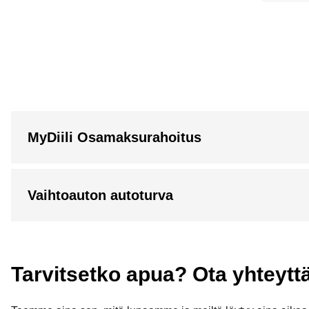
MyDiili Osamaksurahoitus
Vaihtoauton autoturva
Tarvitsetko apua? Ota yhteytt