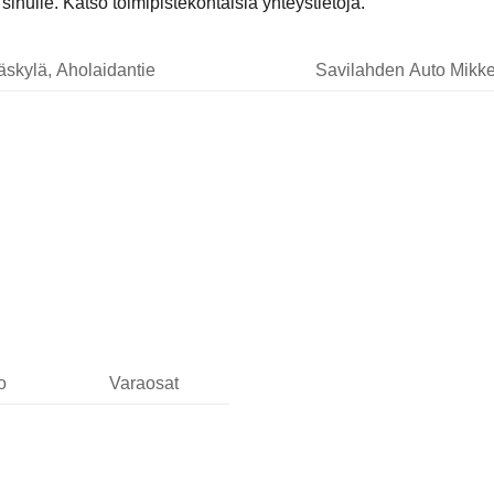
nulle. Katso toimipistekohtaisia yhteystietoja.
äskylä, Aholaidantie
Savilahden Auto Mikke
o
Varaosat