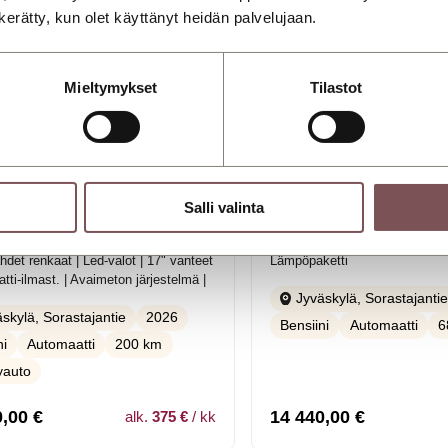
n kerätty, kun olet käyttänyt heidän palvelujaan.
Mieltymykset
Tilastot
Salli valinta
ai BAYON Cross
HYUNDAI i20 Hatchba
i 100 hv 7DCT-aut. Comfort | Suomi
1.0 T-GDi 100 hv 7DCT-aut. Co
hdet renkaat | Led-valot | 17" vanteet
Lämpöpaketti
tti-ilmast. | Avaimeton järjestelmä |
Jyväskylä, Sorastajanti
2026
skylä, Sorastajantie
Bensiini
Automaatti
6
ni
Automaatti
200 km
lyauto
0,00
€
14 440,00
€
alk.
375 €
/ kk