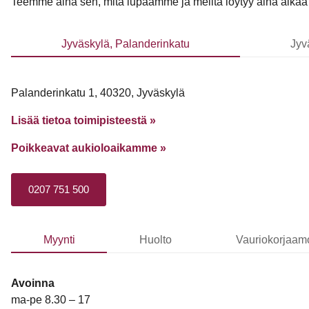
Teemme aina sen, mitä lupaamme ja meiltä löytyy aina aikaa si
Jyväskylä, Palanderinkatu
Jyv
Palanderinkatu 1, 40320, Jyväskylä
Lisää tietoa toimipisteestä »
Poikkeavat aukioloaikamme
»
0207 751 500
Myynti
Huolto
Vauriokorjaam
Avoinna
ma-pe 8.30 – 17