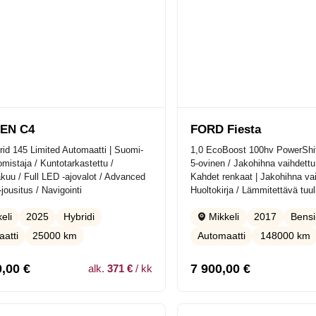
EN C4
FORD Fiesta
id 145 Limited Automaatti | Suomi-
1,0 EcoBoost 100hv PowerShif
omistaja / Kuntotarkastettu /
5-ovinen / Jakohihna vaihdettu
kuu / Full LED -ajovalot / Advanced
Kahdet renkaat | Jakohihna vai
jousitus / Navigointi
Huoltokirja / Lämmitettävä tuuli
2025
Hybridi
2017
Bensi
eli
Mikkeli
atti
25000 km
Automaatti
148000 km
0,00
€
7 900,00
€
alk.
371 €
/ kk