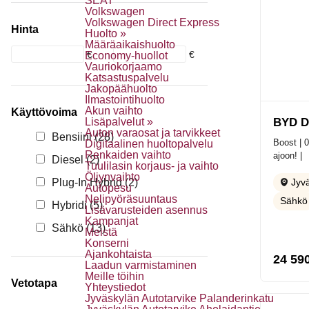
SEAT
Volkswagen
Volkswagen Direct Express
Hinta
Huolto »
Määräaikaishuolto
€
€
Economy-huollot
Vauriokorjaamo
Katsastuspalvelu
Jakopäähuolto
Ilmastointihuolto
Akun vaihto
Käyttövoima
Lisäpalvelut »
BYD D
Auton varaosat ja tarvikkeet
Bensiini
(28)
Boost | 0
Digitaalinen huoltopalvelu
Renkaiden vaihto
ajoon! |
Diesel
(2)
Tuulilasin korjaus- ja vaihto
Öljynvaihto
Plug-In Hybrid
(2)
Jyvä
Autopesu
Nelipyöräsuuntaus
Sähkö
Hybridi
(5)
Lisävarusteiden asennus
Kampanjat
Sähkö
(13)
Meistä
Konserni
Ajankohtaista
24 59
Laadun varmistaminen
Meille töihin
Vetotapa
Yhteystiedot
Jyväskylän Autotarvike Palanderinkatu