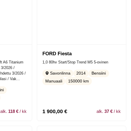
FORD Fiesta
t A6 Titanium
1,0 80hv Start/Stop Trend M5 5-ovinen
 3/2026 /
hdettu 3/2026 /
2014
Bensiini
Savonlinna
lasi / Vak...
Manuaali
150000 km
ini
1 900,00
€
alk.
118 €
/ kk
alk.
37 €
/ kk