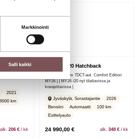
Markkinointi
Salli kaikki
ck
Hyundai i20 Hatchback
mfort |
1.0 T-GDi 90 hv 7DCT-aut. Comfort Edition
MY26 | | MY26 i20 nyt tilattavissa ja
koeajettavissa |
2021
e
2026
Jyväskylä, Sorastajantie
8000 km
Bensiini
Automaatti
100 km
Esittelyauto
24 990,00
€
alk.
206 €
/ kk
alk.
348 €
/ kk