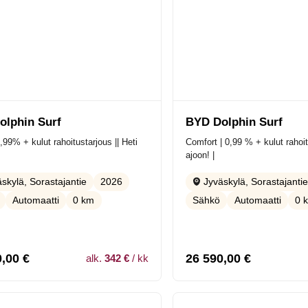
olphin Surf
BYD Dolphin Surf
,99% + kulut rahoitustarjous || Heti
Comfort | 0,99 % + kulut rahoit
ajoon! |
2026
skylä, Sorastajantie
Jyväskylä, Sorastajanti
Automaatti
0 km
Sähkö
Automaatti
0 
0,00
€
26 590,00
€
alk.
342 €
/ kk