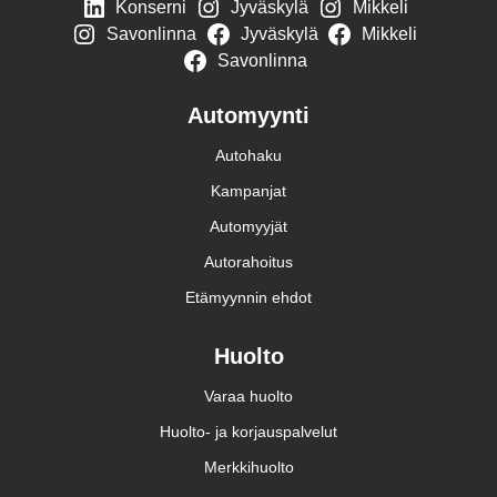
Konserni
Jyväskylä
Mikkeli
Savonlinna
Jyväskylä
Mikkeli
Savonlinna
Automyynti
Autohaku
Kampanjat
Automyyjät
Autorahoitus
Etämyynnin ehdot
Huolto
Varaa huolto
Huolto- ja korjauspalvelut
Merkkihuolto