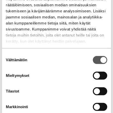
räätälöimiseen, sosiaalisen median ominaisuuksien
Vetokoukku
on saatavilla lisävarusteena, ja vetomassa
tukemiseen ja kävijämäärämme analysoimiseen. Lisäksi
on jarrullisena 1 500 kg sekä jarruttomana 750 kg, mikä
jaamme sosiaalisen median, mainosalan ja analytiikka-
tekee Sealion 7:stä erinomaisen valinnan myös
alan kumppaneillemme tietoja siitä, miten käytät
vetotarpeisiin.
sivustoamme. Kumppanimme voivat yhdistää näitä
tietoja muihin tietoihin, joita olet antanut heille tai joita on
BYD-malliston toimitusajat ovat lyhyitä. Ostopäätöksestä
kerätty, kun olet käyttänyt heidän palvelujaan.
menee muutamasta viikosta pariin kuukauteen, kun pääset
uuden autosi rattiin. Löydät meiltä laajan valikoiman BYD-
Suostumuksen
sähköautoja ja hybridiautoja. Tervetuloa tutustumaan koko
Välttämätön
valinta
mallistoon! Varmista oma koeajoaikasi ottamalla omaan
myyjääsi yhteyttä. Savonlinnan seudulla BYD-myynnistä
vastaa Mikkelin toimipisteemme.
Mieltymykset
Varaa koeajoaikasi nyt!
Tilastot
Myyjämme palvelevat sinua Jyväskylässä ja Mikkelissä
Markkinointi
Jyväskylän Autotarvikkeen