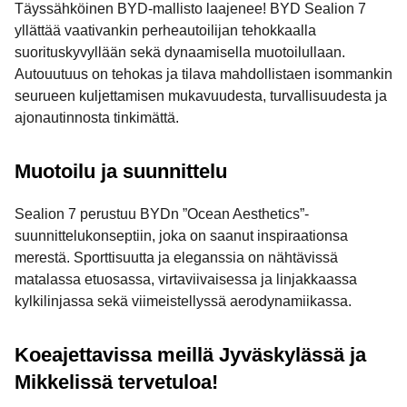
Täyssähköinen BYD-mallisto laajenee! BYD Sealion 7
yllättää vaativankin perheautoilijan tehokkaalla
suorituskyvyllään sekä dynaamisella muotoilullaan.
Autouutuus on tehokas ja tilava mahdollistaen isommankin
seurueen kuljettamisen mukavuudesta, turvallisuudesta ja
ajonautinnosta tinkimättä.
Muotoilu ja suunnittelu
Sealion 7 perustuu BYDn ”Ocean Aesthetics”-
suunnittelukonseptiin, joka on saanut inspiraationsa
merestä. Sporttisuutta ja eleganssia on nähtävissä
matalassa etuosassa, virtaviivaisessa ja linjakkaassa
kylkilinjassa sekä viimeistellyssä aerodynamiikassa.
Koeajettavissa meillä Jyväskylässä ja
Mikkelissä tervetuloa!