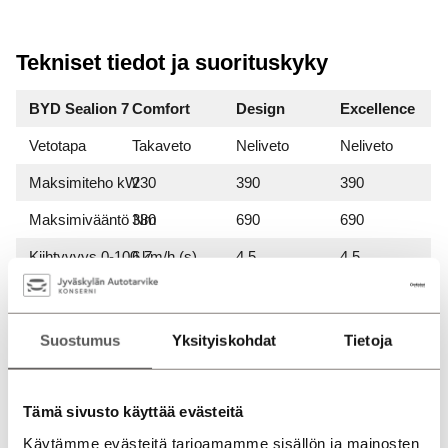
Tekniset tiedot ja suorituskyky
BYD Sealion 7
Comfort
Design
Excellence
Vetotapa
Takaveto
Neliveto
Neliveto
Maksimiteho kW
230
390
390
Maksimivääntö Nm
380
690
690
Kiihtyvyys 0-100 km/h (s)
6,7
4,5
4,5
Huippunopeus (km/h)
215
215
215
Ilmanvastuskerroin (Cd)
0,28
0,28
0,28
Suostumus
Yksityiskohdat
Tietoja
Toimintamatka wltp
482
456
502
Hinta alk.
52 090 €
55 090 €
59 590 €
Tämä sivusto käyttää evästeitä
Käytämme evästeitä tarjoamamme sisällön ja mainosten
Hinnat sis. toimituskulut 600 €