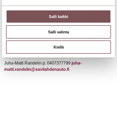
Sorastajantien
myymälässä
avoinna ark. 8.30-17 la 10-15
Salli kaikki
Jarno Hirvonen p. 0440180678 –
jarno.hirvonen@jklauto.fi
Salli valinta
Mikkelissä Savilahden Autossa Kalustekujalla
,
Kiellä
avoinna ark. 8.30-17 la 10-14
Juha-Matti Randelin p. 0407377799
juha-
matti.randelin@savilahdenauto.fi