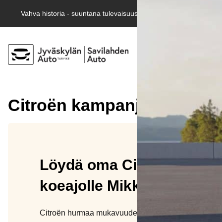
Vahva historia - suuntana tulevaisuus!
Citroën kampanjat
Löydä oma Citroënisi – te
koeajolle Mikkeliin!
Citroën hurmaa mukavuudellaan ja erottuvalla tyylill