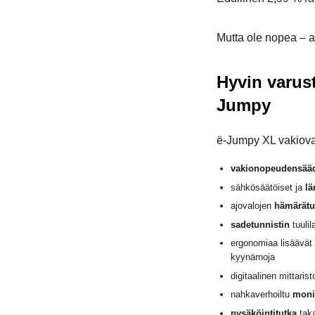
Mutta ole nopea – au
Hyvin varust
Jumpy
ë-Jumpy XL vakiova
vakionopeudensää
sähkösäätöiset ja
lä
ajovalojen
hämärätu
sadetunnistin
tuulil
ergonomiaa lisäävät 
kyynärnoja
digitaalinen mittarist
nahkaverhoiltu
moni
pysäköintitutka
tak