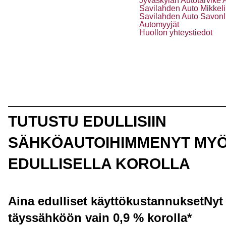
Jyväskylän Autotarvike 
Savilahden Auto Mikkeli
Savilahden Auto Savonl
Automyyjät
Huollon yhteystiedot
TUTUSTU EDULLISIIN
SÄHKÖAUTOIHIMME
NYT MY
EDULLISELLA KOROLLA
Aina edulliset käyttökustannukset
Nyt
täyssähköön vain 0,9 % korolla*