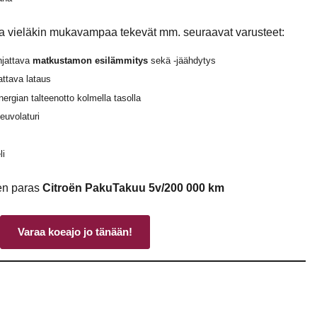
a vieläkin mukavampaa tekevät mm. seuraavat varusteet:
hjattava
matkustamon esilämmitys
sekä -jäähdytys
attava lataus
ergian talteenotto kolmella tasolla
euvolaturi
li
en paras
Citroën PakuTakuu 5v/200 000 km
Varaa koeajo jo tänään!