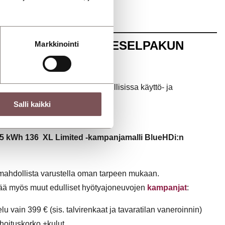
ÄYSSÄHKÖPAKU DIESELPAKUN
Markkinointi
i hankinnassa ja vielä lisää edullisissa käyttö- ja
ssa.
Salli kaikki
hankkia täyssähköpakettiauto.
5 kWh 136 XL Limited -kampanjamalli BlueHDi:n
ahdollista varustella oman tarpeen mukaan.
tää myös muut edulliset hyötyajoneuvojen
kampanjat
:
u vain 399 € (sis. talvirenkaat ja tavaratilan vaneroinnin)
hoituskorko +kulut