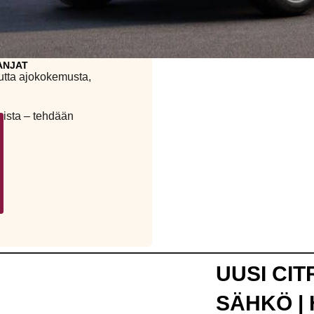
in hybridi- kuin
ANJAT
uutta ajokokemusta,
gista – tehdään
UUSI CI
SÄHKÖ | 