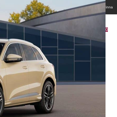
rastajantie
Savilahden Auto Mikkeli
Savilahden Auto Savonlinna
0