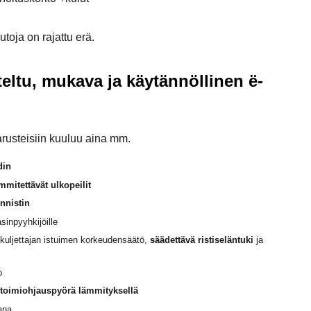
toja on rajattu erä.
eltu, mukava ja käytännöllinen ë-
rusteisiin kuuluu aina mm.
din
mmitettävät ulkopeilit
nnistin
asinpyyhkijöille
kuljettajan istuimen korkeudensäätö,
säädettävä ristiseläntuki
ja
o
toimiohjauspyörä lämmityksellä
ana