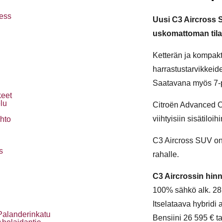
ess
Uusi C3 Aircross
uskomattoman til
Ketterän ja kompakti
harrastustarvikkeid
Saatavana myös 7-
keet
lu
Citroën Advanced Co
viihtyisiin sisätiloi
ihto
C3 Aircross SUV on 
s
rahalle.
C3 Aircrossin hinn
100% sähkö alk. 28 
Itselataava hybridi a
Palanderinkatu
Bensiini 26 595 € ta