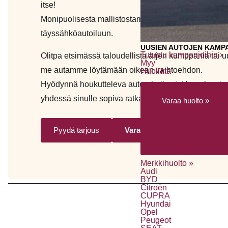
itse!
Monipuolisesta mallistostamme löydät vaihtoehdot ni
täyssähköautoiluun.
UUSIEN AUTOJEN KAMP
Tutustu kampanjoihin ›
Olitpa etsimässä taloudellista arjen kumppania tai 
Myy
me autamme löytämään oikean vaihtoehdon.
Huollata
Hyödynnä houkutteleva autorahoitus tai kysy leasin
yhdessä sinulle sopiva ratkaisu.
Varaa huolto »
Huollon rahoitus
Pyydä tarjous
Varaa koeajo jo tänään!
Huolenpitosopimus
Liikkumisturva
Merkkihuolto »
Audi
BYD
Citroën
CUPRA
Hyundai
Opel
Peugeot