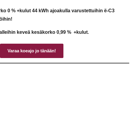
ko 0 % +kulut 44 kWh ajoakulla varustettuihin ë-C3
öihin!
lleihin keveä kesäkorko 0,99 % +kulut.
Varaa koeajo jo tänään!