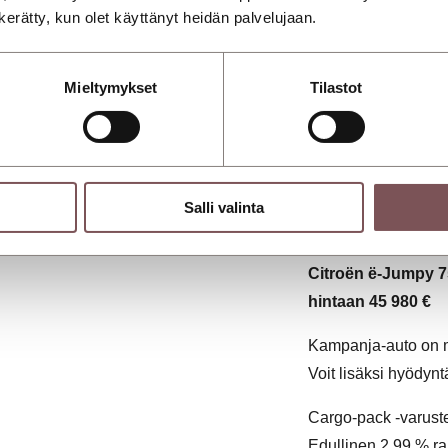
n kerätty, kun olet käyttänyt heidän palvelujaan.
CITROËN T
Mieltymykset
Tilastot
HINNALLA
Säästä 13 770 €
het
ylläpitokustannuksi
Salli valinta
Nyt on oikea hetki 
Citroën ë-Jumpy 7
hintaan 45 980 €
Kampanja-auto on m
Voit lisäksi hyödyn
Cargo-pack -varustel
Edullinen 2,99 % ra