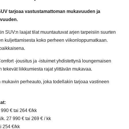
 SUV tarjoaa vastustamattoman mukavuuden ja
avuuden.
n SUV:n laajat tilat muuntautuvat arjen tarpeisiin suurten
en kuljettamisesta koko perheen viikonloppumatkaan.
paikkaisena.
mfort -jousitus ja -istuimet yhdistettynä loungemaisen
hin tekevät liikkumiesta rajat ylittävän mukavaa.
mukavin perheauto, joka todellakin tarjoaa vastineen
at:
990 € tai 264 €/kk
lk. 27 990 € tai 269 € / kk
i 254 €/kk