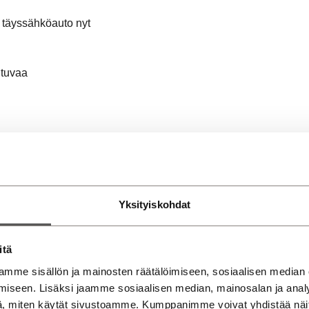
u täyssähköauto nyt
utuvaa
haasteet ja
Yksityiskohdat
itä
mme sisällön ja mainosten räätälöimiseen, sosiaalisen median
iseen. Lisäksi jaamme sosiaalisen median, mainosalan ja analy
, miten käytät sivustoamme. Kumppanimme voivat yhdistää näitä t