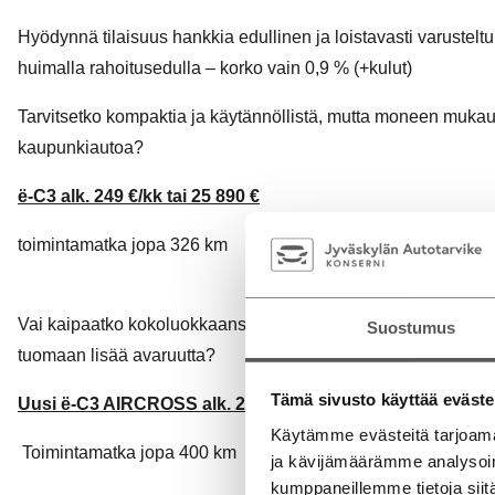
Hyödynnä tilaisuus hankkia edullinen ja loistavasti varustelt
huimalla rahoitusedulla – korko vain 0,9 % (+kulut)
Tarvitsetko kompaktia ja käytännöllistä, mutta moneen muka
kaupunkiautoa?
ë-C3 alk. 249 €/kk tai 25 890 €
toimintamatka jopa 326 km
Vai kaipaatko kokoluokkaansa isommat tilat ratkomaan arjen 
Suostumus
tuomaan lisää avaruutta?
Tämä sivusto käyttää eväste
Uusi ë-C3 AIRCROSS alk. 275 €/kk tai 28 990 €
Käytämme evästeitä tarjoama
Toimintamatka jopa 400 km
ja kävijämäärämme analysoim
kumppaneillemme tietoja siitä