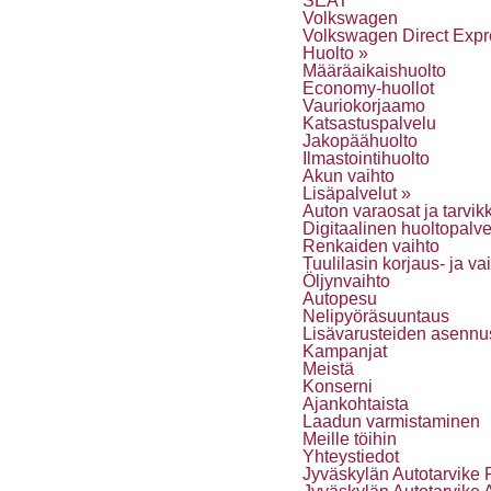
SEAT
Volkswagen
Volkswagen Direct Expr
Huolto »
Määräaikaishuolto
Economy-huollot
Vauriokorjaamo
Katsastuspalvelu
Jakopäähuolto
Ilmastointihuolto
Akun vaihto
Lisäpalvelut »
Auton varaosat ja tarvik
Digitaalinen huoltopalve
Renkaiden vaihto
Tuulilasin korjaus- ja va
Öljynvaihto
Autopesu
Nelipyöräsuuntaus
Lisävarusteiden asennu
Kampanjat
Meistä
Konserni
Ajankohtaista
Laadun varmistaminen
Meille töihin
Yhteystiedot
Jyväskylän Autotarvike 