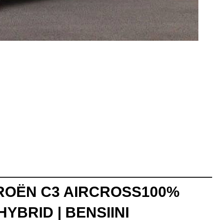
TROËN C3 AIRCROSS
100%
HYBRID | BENSIINI