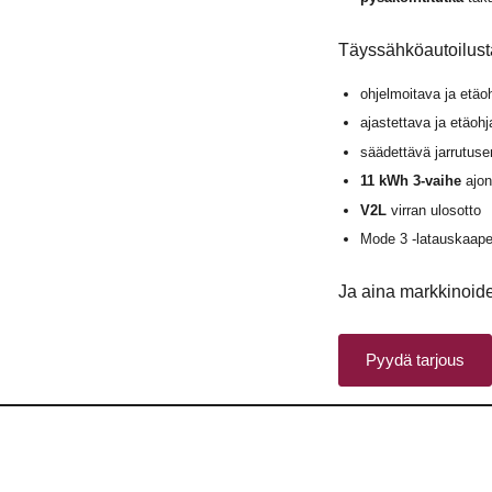
Täyssähköautoilust
ohjelmoitava ja etäo
ajastettava ja etäohj
säädettävä jarrutusen
11 kWh 3-vaihe
ajon
V2L
virran ulosotto
Mode 3 -latauskaape
Ja aina markkinoid
Pyydä tarjous