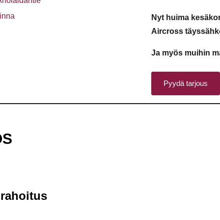
Aholaidantie
inna
Nyt huima kesäkor
Aircross täyssähk
Ja myös muihin ma
Pyydä tarjous
ÖS
 rahoitus