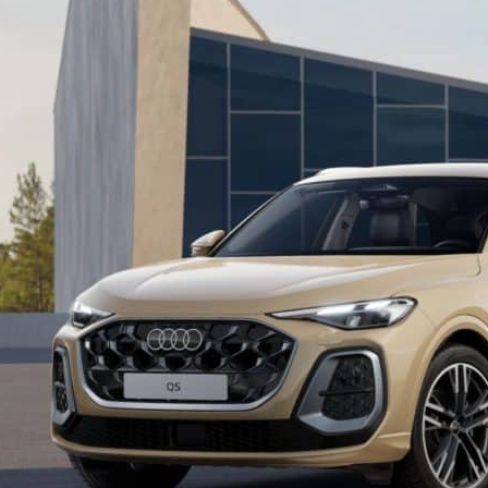
Jyväskylä Palanderinkatu
Jyväskylä So
rvetuloa
ään – tule ja koe se