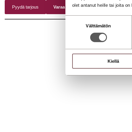
olet antanut heille tai joita o
Pyydä tarjous
Varaa koeajo jo tänään!
Suostumuksen
Välttämätön
valinta
Kiellä