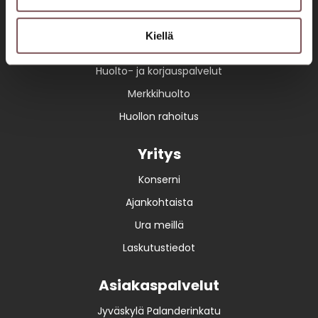
Huolto
Kiellä
Varaa huolto
Huolto- ja korjauspalvelut
Merkkihuolto
Huollon rahoitus
Yritys
Konserni
Ajankohtaista
Ura meillä
Laskutustiedot
Asiakaspalvelut
Jyväskylä Palanderinkatu