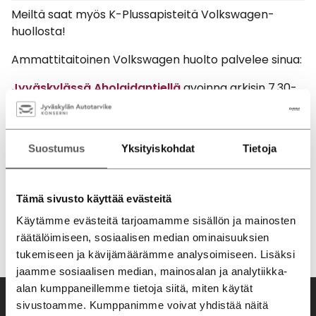
Meiltä saat myös K-Plussapisteitä Volkswagen-
huollosta!
Ammattitaitoinen Volkswagen huolto palvelee sinua:
Jyväskylässä Aholaidantiellä
avoinna arkisin 7.30-
16.30 p.
0207 751 510
Mikkelissä Kalustekujalla
avoinna arkisin 7.30-16.30
p.
044 0320 152
Suostumus
Yksityiskohdat
Tietoja
Savonlinnassa Mertajärventillä
avoinna arkisin 8-16
p.
044 0518 461
Tämä sivusto käyttää evästeitä
Käytämme evästeitä tarjoamamme sisällön ja mainosten
räätälöimiseen, sosiaalisen median ominaisuuksien
tukemiseen ja kävijämäärämme analysoimiseen. Lisäksi
jaamme sosiaalisen median, mainosalan ja analytiikka-
alan kumppaneillemme tietoja siitä, miten käytät
sivustoamme. Kumppanimme voivat yhdistää näitä