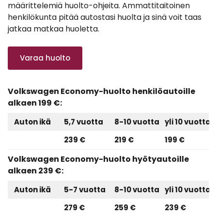
määrittelemiä huolto-ohjeita. Ammattitaitoinen
henkilökunta pitää autostasi huolta ja sinä voit taas
jatkaa matkaa huoletta.
Varaa huolto
Volkswagen Economy-huolto henkilöautoille
alkaen 199 €:
Auton ikä
5,7 vuotta
8-10 vuotta
yli 10 vuotta
239 €
219 €
199 €
Volkswagen Economy-huolto hyötyautoille
alkaen 239 €:
Auton ikä
5-7 vuotta
8-10 vuotta
yli 10 vuotta
279 €
259 €
239 €