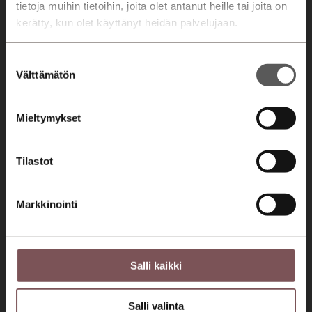
tietoja muihin tietoihin, joita olet antanut heille tai joita on
kerätty, kun olet käyttänyt heidän palvelujaan.
Tervetuloa asiakaslähtöiseen autokauppaan ja
huoltoon!
Suostumuksen
Seuraa meitä somessa!
Välttämätön
valinta
Konserni
Jyväskylä
Mikkeli
Mieltymykset
Savonlinna
Jyväskylä
Mikkeli
Savonlinna
Tilastot
Automyynti
Markkinointi
Autohaku
Kampanjat
Automyyjät
Salli kaikki
Autorahoitus
Etämyynnin ehdot
Salli valinta