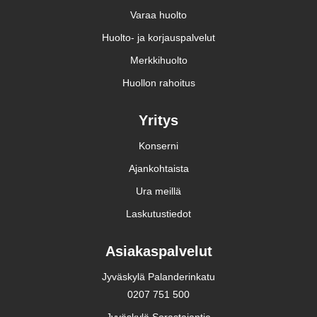
Varaa huolto
Huolto- ja korjauspalvelut
Merkkihuolto
Huollon rahoitus
Yritys
Konserni
Ajankohtaista
Ura meillä
Laskutustiedot
Asiakaspalvelut
Jyväskylä Palanderinkatu
0207 751 500
Jyväskylä Sorastajantie