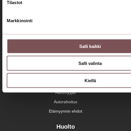
Tilastot
Tervetuloa asiakaslähtöiseen autokauppaan ja huoltoon!
Seuraa meitä somessa!
Markkinointi
Konserni
Jyväskylä
Mikkeli
Savonlinna
Jyväskylä
Mikkeli
Salli kaikki
Savonlinna
Automyynti
Salli valinta
Autohaku
Kiellä
Kampanjat
Automyyjät
Autorahoitus
Etämyynnin ehdot
Huolto