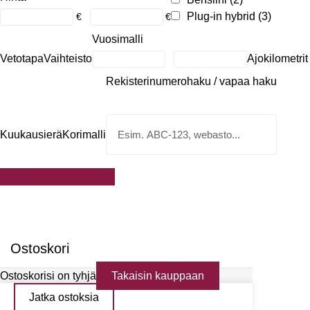
Plug-in hybrid
(3)
€
€
Vuosimalli
Vetotapa
Vaihteisto
Ajokilometrit
Rekisterinumerohaku / vapaa haku
Kuukausierä
Korimalli
Suodata autoja
Ostoskori
Ostoskorisi on tyhjä
Takaisin kauppaan
Jatka ostoksia