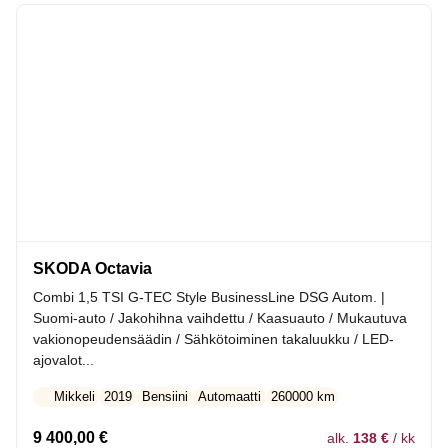
SKODA Octavia
Combi 1,5 TSI G-TEC Style BusinessLine DSG Autom. |
Suomi-auto / Jakohihna vaihdettu / Kaasuauto / Mukautuva
vakionopeudensäädin / Sähkötoiminen takaluukku / LED-
ajovalot...
Mikkeli
2019
Bensiini
Automaatti
260000 km
9 400,00
€
alk.
138 €
/ kk