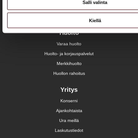
Salli valinta
Autorahoitus
Etämyynnin ehdot
Kiellä
Huolto
Varaa huolto
Huolto- ja korjauspalvelut
Merkkihuolto
Huollon rahoitus
Yritys
Konserni
Ajankohtaista
Ura meillä
Laskutustiedot