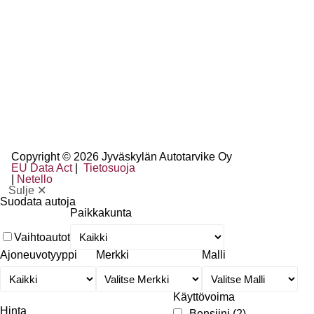
Copyright © 2026 Jyväskylän Autotarvike Oy
EU Data Act
|
Tietosuoja
|
Netello
Sulje ✕
Suodata autoja
Paikkakunta
Vaihtoautot
Ajoneuvotyyppi
Merkki
Malli
Käyttövoima
Hinta
Bensiini
(2)