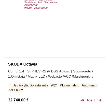
Savilahden Auto Savonlinna
Automyyjät
Huollon yhteystiedot
SKODA Octavia
Combi 1.4 TSI PHEV RS iV DSG Autom. | Suomi-auto /
1.Omistaja / Matrix-LED / Webasto /ACC /Muistipenkit /
Jyväskylä, Sorastajantie
2024
Plug-in hybrid
Automaatti
59000 km
32 740,00
€
alk.
452 €
/ kk