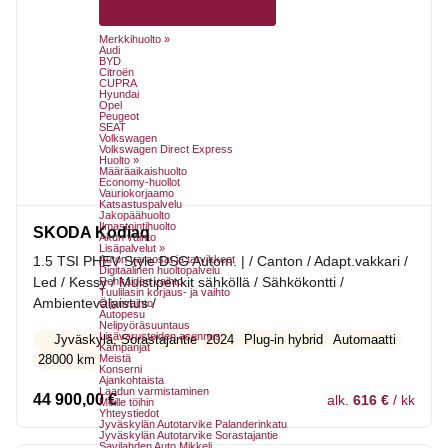
Liikkumisturva
Merkkihuolto »
Audi
BYD
Citroën
CUPRA
Hyundai
Opel
Peugeot
SEAT
Volkswagen
Volkswagen Direct Express
Huolto »
Määräaikaishuolto
Economy-huollot
Vauriokorjaamo
Katsastuspalvelu
Jakopäähuolto
Ilmastointihuolto
SKODA Kodiaq
Akun vaihto
Lisäpalvelut »
1.5 TSI PHEV Style DSG Autom. | / Canton / Adapt.vakkari /
Auton varaosat ja tarvikkeet
Digitaalinen huoltopalvelu
Led / Kessy / Muistipenkit sähköllä / Sähkökontti /
Renkaiden vaihto
Tuulilasin korjaus- ja vaihto
Ambientevalaistus /
Öljynvaihto
Autopesu
Nelipyöräsuuntaus
Lisävarusteiden asennus
Jyväskylä, Sorastajantie
2024
Plug-in hybrid
Automaatti
Kampanjat
28000 km
Meistä
Konserni
Ajankohtaista
Laadun varmistaminen
44 900,00
€
alk.
616 €
/ kk
Meille töihin
Yhteystiedot
Jyväskylän Autotarvike Palanderinkatu
Jyväskylän Autotarvike Sorastajantie
Savilahden Auto Mikkeli