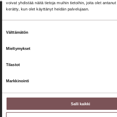
voivat yhdistää näitä tietoja muihin tietoihin, joita olet antanut h
kerätty, kun olet käyttänyt heidän palvelujaan.
Suostumuksen
Välttämätön
valinta
Tervetuloa asiakaslähtöiseen autokauppaan ja huoltoon!
Seuraa meitä somessa!
Mieltymykset
Konserni
Jyväskylä
Mikkeli
Tilastot
Savonlinna
Jyväskylä
Mikkeli
Savonlinna
Markkinointi
Automyynti
Autohaku
Salli kaikki
Kampanjat
Automyyjät