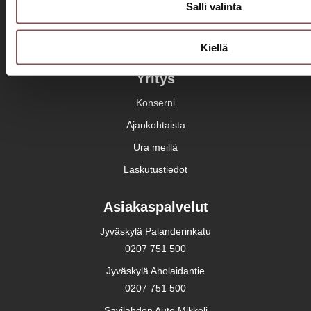
Salli valinta
Merkkihuolto
Huollon rahoitus
Kiellä
Yritys
Konserni
Ajankohtaista
Ura meillä
Laskutustiedot
Asiakaspalvelut
Jyväskylä Palanderinkatu
0207 751 500
Jyväskylä Aholaidantie
0207 751 500
Savilahden Auto Mikkeli