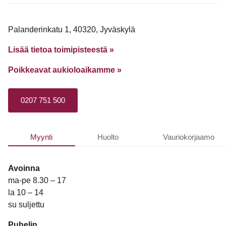
Palanderinkatu 1, 40320, Jyväskylä
Lisää tietoa toimipisteestä »
Poikkeavat aukioloaikamme
»
0207 751 500
Myynti
Huolto
Vauriokorjaamo
Avoinna
ma-pe 8.30 – 17
la 10 – 14
su suljettu
Puhelin