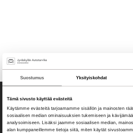
Suostumus
Yksityiskohdat
Tämä sivusto käyttää evästeitä
Käytämme evästeitä tarjoamamme sisällön ja mainosten räät
sosiaalisen median ominaisuuksien tukemiseen ja kävijäm
analysoimiseen. Lisäksi jaamme sosiaalisen median, mainosa
Tervetuloa asiakaslähtöiseen autokauppaan ja huoltoon!
alan kumppaneillemme tietoja siitä, miten käytät sivusto