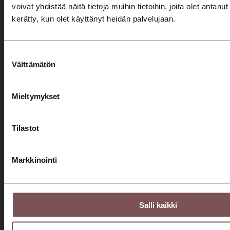
Seuraa meitä somessa!
voivat yhdistää näitä tietoja muihin tietoihin, joita olet antanut h
kerätty, kun olet käyttänyt heidän palvelujaan.
Konserni
Jyväskylä
Mikkeli
Savonlinna
Jyväskylä
Mikkeli
Suostumuksen
Savonlinna
Välttämätön
valinta
Automyynti
Mieltymykset
Autohaku
Kampanjat
Tilastot
Automyyjät
Autorahoitus
Markkinointi
Etämyynnin ehdot
Huolto
Salli kaikki
Varaa huolto
Huolto- ja korjauspalvelut