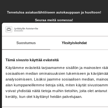
Tervetuloa asiakaslähtöiseen autokauppaan ja huoltoon!
Seuraa meitä somessa!
Konserni
Jyväskylä
Mikkeli
Savonlinna
Jyväskylä
Mikkeli
Suostumus
Yksityiskohdat
Savonlinna
Automyynti
Tämä sivusto käyttää evästeitä
Autohaku
Käytämme evästeitä tarjoamamme sisällön ja mainosten räät
sosiaalisen median ominaisuuksien tukemiseen ja kävijäm
Kampanjat
analysoimiseen. Lisäksi jaamme sosiaalisen median, mainosa
Automyyjät
alan kumppaneillemme tietoja siitä, miten käytät sivusto
Autorahoitus
voivat yhdistää näitä tietoja muihin tietoihin, joita olet antanut h
kerätty, kun olet käyttänyt heidän palvelujaan.
Etämyynnin ehdot