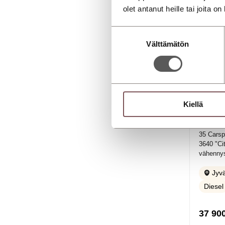
olet antanut heille tai joita o
Suostumuksen
Välttämätön
valinta
Kiellä
VOLKS
35 Carsp
3640 "Ci
vähenny
Jyvä
Diesel
37 90