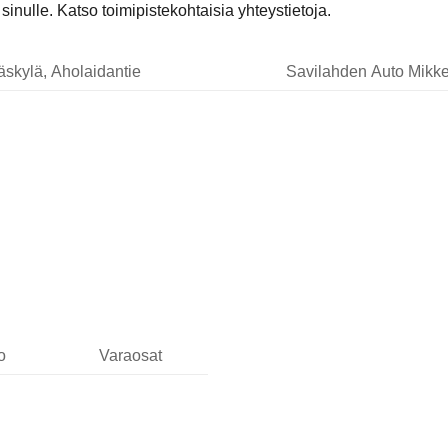
nulle. Katso toimipistekohtaisia yhteystietoja.
äskylä, Aholaidantie
Savilahden Auto Mikke
o
Varaosat