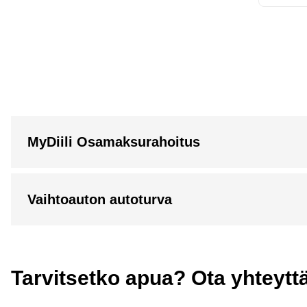
MyDiili Osamaksurahoitus
Vaihtoauton autoturva
Tarvitsetko apua? Ota yhteytt