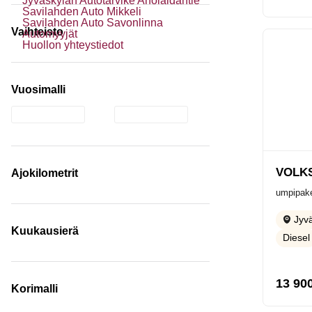
Jyväskylän Autotarvike Aholaidantie
Savilahden Auto Mikkeli
Savilahden Auto Savonlinna
Vaihteisto
Automyyjät
Huollon yhteystiedot
Vuosimalli
VOLK
Ajokilometrit
umpipake
Jyvä
Kuukausierä
Diesel
13 90
Korimalli