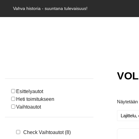
Vahva historia - suuntana tulevaisuus!
VO
Esittelyautot
Heti toimitukseen
Näytetään 
Vaihtoautot
Check Vaihtoautot
(8)