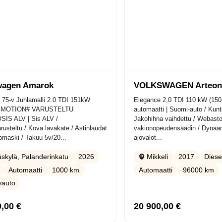
wagen Amarok
VOLKSWAGEN Arteo
 75-v Juhlamalli 2.0 TDI 151kW
Elegance 2,0 TDI 110 kW (15
 4MOTION# VARUSTELTU
automaatti | Suomi-auto / Kunt
IS ALV | Sis ALV /
Jakohihna vaihdettu / Webast
rusteltu / Kova lavakate / Astinlaudat
vakionopeudensäädin / Dynaa
lomaski / Takuu 5v/20...
ajovalot...
2026
2017
Diese
skylä, Palanderinkatu
Mikkeli
Automaatti
1000 km
Automaatti
96000 km
lyauto
0,00
€
20 900,00
€