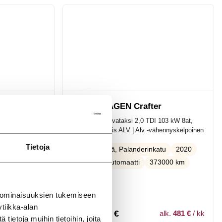
xi
VOLKSWAGEN Crafter
TDI 90kW DSG
35 Carsport-invataksi 2,0 TDI 103 kW 8at,
aikkainen /
3640 "City" *sis ALV | Alv -vähennyskelpoinen
aton /
Tietoja
 /
2020
Jyväskylä, Palanderinkatu
Diesel
Automaatti
373000 km
l
 ominaisuuksien tukemiseen
tiikka-alan
34 900,00
€
alk.
987 €
/ kk
alk.
481 €
/ kk
ietoja muihin tietoihin, joita