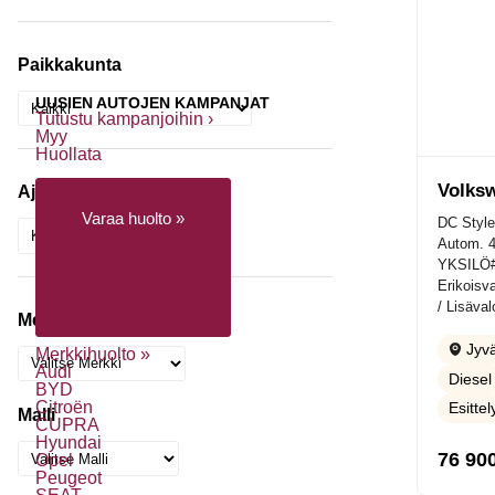
Paikkakunta
UUSIEN AUTOJEN KAMPANJAT
Tutustu kampanjoihin ›
Myy
Huollata
Volks
Ajoneuvotyyppi
Varaa huolto »
DC Style
Autom.
YKSILÖ#S
Huollon rahoitus
Erikoisva
Huolenpitosopimus
/ Lisäva
Liikkumisturva
Merkki
Jyvä
Merkkihuolto »
Audi
Diesel
BYD
Citroën
Esitte
Malli
CUPRA
Hyundai
76 90
Opel
Peugeot