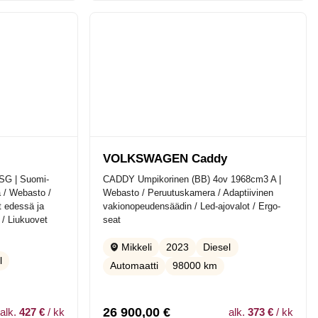
VOLKSWAGEN Caddy
SG | Suomi-
CADDY Umpikorinen (BB) 4ov 1968cm3 A |
a / Webasto /
Webasto / Peruutuskamera / Adaptiivinen
t edessä ja
vakionopeudensäädin / Led-ajovalot / Ergo-
/ Liukuovet
seat
2023
Diesel
Mikkeli
l
Automaatti
98000 km
26 900,00
€
alk.
427 €
/ kk
alk.
373 €
/ kk