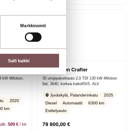
Markkinointi
Salli kaikki
r
Volkswagen Crafter
03 kW 4Motion,
35 umpipakettiauto 2,0 TDI 130 kW 4Motion
8at, 3640, korkea katto#SIS. ALV
2025
Jyväskylä, Palanderinkatu
2020
tu
Diesel
Automaatti
6300 km
00 km
Esittelyauto
79 800,00
€
alk.
589 €
/ kk