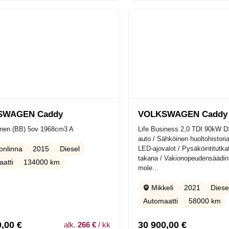
SWAGEN Caddy
VOLKSWAGEN Caddy
inen (BB) 5ov 1968cm3 A
Life Business 2,0 TDI 90kW D
auto / Sähköinen huoltohistori
LED-ajovalot / Pysäköintitutka
2015
Diesel
nlinna
takana / Vakionopeudensäädin 
atti
134000 km
mole...
2021
Diese
Mikkeli
Automaatti
58000 km
0,00
€
30 900,00
€
alk.
266 €
/ kk