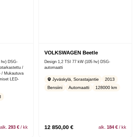
n
VOLKSWAGEN Beetle
0 hv) DSG-
Design 1,2 TSI 77 kW (105 hv) DSG-
otarkastettu /
automaatti
o / Mukautuva
miset LED-
2013
Jyväskylä, Sorastajantie
Bensiini
Automaatti
128000 km
l
12 850,00
€
alk.
293 €
/ kk
alk.
184 €
/ kk