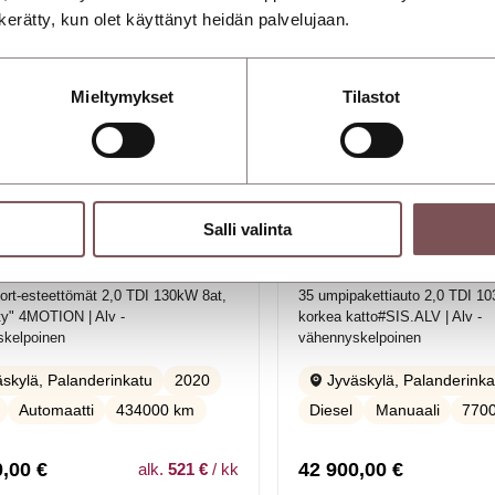
n kerätty, kun olet käyttänyt heidän palvelujaan.
Mieltymykset
Tilastot
Salli valinta
WAGEN Crafter
VOLKSWAGEN Crafte
ort-esteettömät 2,0 TDI 130kW 8at,
35 umpipakettiauto 2,0 TDI 1
ty" 4MOTION | Alv -
korkea katto#SIS.ALV | Alv -
skelpoinen
vähennyskelpoinen
2020
skylä, Palanderinkatu
Jyväskylä, Palanderinka
Automaatti
434000 km
Diesel
Manuaali
770
0,00
€
42 900,00
€
alk.
521 €
/ kk