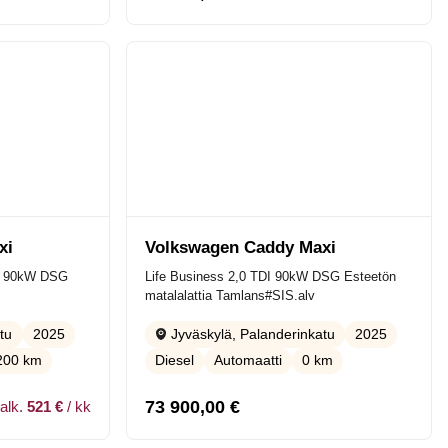
xi
Volkswagen Caddy Maxi
DI 90kW DSG
Life Business 2,0 TDI 90kW DSG Esteetön
matalalattia Tamlans#SIS.alv
2025
2025
tu
Jyväskylä, Palanderinkatu
200 km
Diesel
Automaatti
0 km
73 900,00
€
alk.
521 €
/ kk