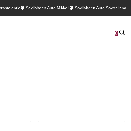
rastajantie
Savilahden Auto Mikkeli
Savilahden Auto Savonlinna
0