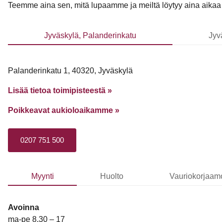
Teemme aina sen, mitä lupaamme ja meiltä löytyy aina aikaa si
Jyväskylä, Palanderinkatu
Jyv
Palanderinkatu 1, 40320, Jyväskylä
Lisää tietoa toimipisteestä »
Poikkeavat aukioloaikamme
»
0207 751 500
Myynti
Huolto
Vauriokorjaam
Avoinna
ma-pe 8.30 – 17