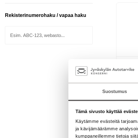
Rekisterinumerohaku / vapaa haku
VOLKS
Trendlin
BlueMoti
paikkaine
Suostumus
Penkinlä
Lämmitin
Mikk
Tämä sivusto käyttää eväste
Automa
Käytämme evästeitä tarjoama
ja kävijämäärämme analysoim
14 90
kumppaneillemme tietoja siitä