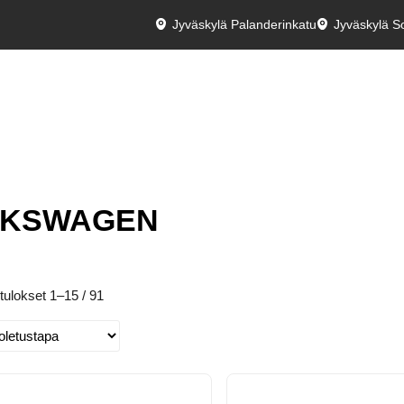
Jyväskylä Palanderinkatu
Jyväskylä So
LKSWAGEN
tulokset 1–15 / 91