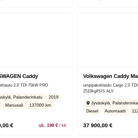
SWAGEN Caddy
Volkswagen Caddy Ma
ttiauto 2,0 TDI 75kW PRO
umpipakettiauto Cargo 2,0 T
2510kg#SIS.ALV
2019
skylä, Palanderinkatu
Jyväskylä, Palanderinka
Manuaali
137000 km
Diesel
Automaatti
11
0,00
€
37 900,00
€
alk.
198 €
/ kk