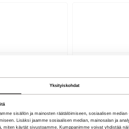
WAGEN Caddy Maxi
Volkswagen Caddy Ma
e Family 1,6 TDI 75 kW DSG
Carsport Life Business 2,0 
on Technology | Suomi-auto / 7-
"XXL" / Valmiina ajoon / 1+6 p
n / Hyvä huoltokirja /
Pyörätuolivarustus | Uusi ajam
Yksityiskohdat
mmittimet / Vakionopeudensäädin /
Kääntöpenkit / 1+6 paikkainen
 / Vetokoukku...
Pyörätuolivarustus...
2015
Diesel
2026
Diese
eli
Mikkeli
itä
atti
202000 km
Automaatti
1000 km
mme sisällön ja mainosten räätälöimiseen, sosiaalisen median
iseen. Lisäksi jaamme sosiaalisen median, mainosalan ja analy
0,00
€
72 490,00
€
alk.
212 €
/ kk
, miten käytät sivustoamme. Kumppanimme voivat yhdistää näitä t