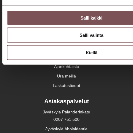
Varaa huolto
Huolto- ja korjauspalvelut
Salli kaikki
Merkkihuolto
Huollon rahoitus
Salli valinta
Yritys
Kiellä
Konserni
Ajankohtaista
Ura meillä
Laskutustiedot
Asiakaspalvelut
Jyväskylä Palanderinkatu
0207 751 500
Jyväskylä Aholaidantie