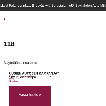
skylä Palanderinkatu
Jyväskylä Sorastajantie
Savilahden Auto Mikk
0
118
Näytetään ainoa tulos
UUSIEN AUTOJEN KAMPANJAT
Tutustu kampanjoihin ›
Myy
Huollata
Varaa huolto »
Huollon rahoitus