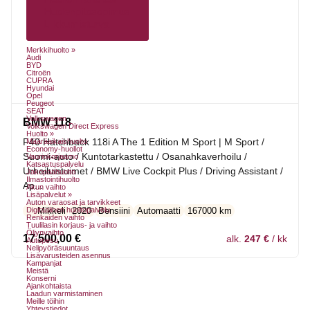
Huolenpitosopimus
Liikkumisturva
Merkkihuolto »
Audi
BYD
Citroën
CUPRA
Hyundai
Opel
Peugeot
SEAT
Volkswagen
BMW 118
Volkswagen Direct Express
Huolto »
F40 Hatchback 118i A The 1 Edition M Sport | M Sport /
Määräaikaishuolto
Economy-huollot
Suomi-auto / Kuntotarkastettu / Osanahkaverhoilu /
Vauriokorjaamo
Katsastuspalvelu
Urheiluistuimet / BMW Live Cockpit Plus / Driving Assistant /
Jakopäähuolto
Ilmastointihuolto
Ap...
Akun vaihto
Lisäpalvelut »
Auton varaosat ja tarvikkeet
Digitaalinen huoltopalvelu
Mikkeli
2020
Bensiini
Automaatti
167000 km
Renkaiden vaihto
Tuulilasin korjaus- ja vaihto
Öljynvaihto
17 500,00
€
alk.
247 €
/ kk
Autopesu
Nelipyöräsuuntaus
Lisävarusteiden asennus
Kampanjat
Meistä
Konserni
Ajankohtaista
Laadun varmistaminen
Meille töihin
Yhteystiedot