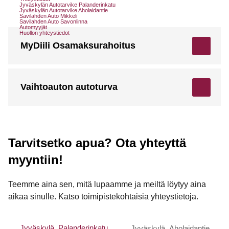
Jyväskylän Autotarvike Palanderinkatu
Jyväskylän Autotarvike Aholaidantie
Savilahden Auto Mikkeli
Savilahden Auto Savonlinna
Automyyjät
Huollon yhteystiedot
MyDiili Osamaksurahoitus
Vaihtoauton autoturva
Tarvitsetko apua? Ota yhteyttä
myyntiin!
Teemme aina sen, mitä lupaamme ja meiltä löytyy aina
aikaa sinulle. Katso toimipistekohtaisia yhteystietoja.
Jyväskylä, Palanderinkatu
Jyväskylä, Aholaidantie