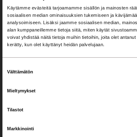
Tervetuloa asiakaslähtöiseen autokauppaan ja huoltoon!
Käytämme evästeitä tarjoamamme sisällön ja mainosten räät
Seuraa meitä somessa!
sosiaalisen median ominaisuuksien tukemiseen ja kävijäm
analysoimiseen. Lisäksi jaamme sosiaalisen median, mainosa
alan kumppaneillemme tietoja siitä, miten käytät sivusto
Konserni
Jyväskylä
Mikkeli
voivat yhdistää näitä tietoja muihin tietoihin, joita olet antanut h
Savonlinna
Jyväskylä
Mikkeli
kerätty, kun olet käyttänyt heidän palvelujaan.
Savonlinna
Automyynti
Suostumuksen
Välttämätön
valinta
Autohaku
Kampanjat
Mieltymykset
Automyyjät
Autorahoitus
Tilastot
Etämyynnin ehdot
Huolto
Markkinointi