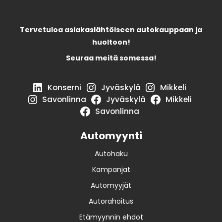
Tervetuloa asiakaslähtöiseen autokauppaan ja
huoltoon!
Seuraa meitä somessa!
Konserni
Jyväskylä
Mikkeli
Savonlinna
Jyväskylä
Mikkeli
Savonlinna
Automyynti
Autohaku
Kampanjat
Automyyjät
Autorahoitus
Etämyynnin ehdot