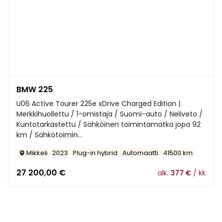
BMW 225
U06 Active Tourer 225e xDrive Charged Edition |
Merkkihuollettu / 1-omistaja / Suomi-auto / Neliveto /
Kuntotarkastettu / Sähköinen toimintamatka jopa 92
km / Sähkötoimin...
Mikkeli
2023
Plug-in hybrid
Automaatti
41500 km
27 200,00
€
alk.
377 €
/ kk