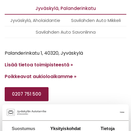
Jyväskylä, Palanderinkatu
Jyväskylä, Aholaidantie
Savilahden Auto Mikkeli
Savilahden Auto Savonlinna
Palanderinkatu 1, 40320, Jyväskylä
Lisää tietoa toimipisteestä »
Poikkeavat aukioloaikamme
»
0207 751 500
Myynti
Huolto
Vauriokorjaamo
Varaosat
Suostumus
Yksityiskohdat
Tietoja