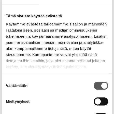
Avoinna
ma-pe 8.30 – 17
la 10 – 14
Tämä sivusto käyttää evästeitä
su suljettu
Käytämme evästeitä tarjoamamme sisällön ja mainosten
räätälöimiseen, sosiaalisen median ominaisuuksien
Puhelin
tukemiseen ja kävijämäärämme analysoimiseen. Lisäksi
0207 751 540
Volkswagen myynti
jaamme sosiaalisen median, mainosalan ja analytiikka-
0207 751 545
Volkswagen Hyötyautot myynti
alan kumppaneillemme tietoja siitä, miten käytät
0207 751 550
Audi myynti
sivustoamme. Kumppanimme voivat yhdistää näitä
tietoja muihin tietoihin, joita olet antanut heille tai joita on
kerätty, kun olet käyttänyt heidän palvelujaan.
Suostumuksen
Välttämätön
valinta
Mieltymykset