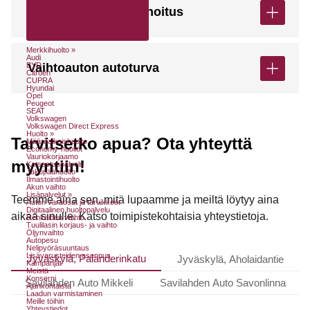
MyDiili Osamaksurahoitus
Huolenpitosopimus
Liikkumisturva
Merkkihuolto »
Audi
BYD
Vaihtoauton autoturva
Citroën
CUPRA
Hyundai
Opel
Peugeot
SEAT
Volkswagen
Volkswagen Direct Express
Huolto »
Tarvitsetko apua? Ota yhteyttä
Määräaikaishuolto
Economy-huollot
Vauriokorjaamo
myyntiin!
Katsastuspalvelu
Jakopäähuolto
Ilmastointihuolto
Akun vaihto
Lisäpalvelut »
Teemme aina sen, mitä lupaamme ja meiltä löytyy aina
Auton varaosat ja tarvikkeet
Digitaalinen huoltopalvelu
aikaa sinulle. Katso toimipistekohtaisia yhteystietoja.
Renkaiden vaihto
Tuulilasin korjaus- ja vaihto
Öljynvaihto
Autopesu
Nelipyöräsuuntaus
Lisävarusteiden asennus
Jyväskylä, Palanderinkatu
Jyväskylä, Aholaidantie
Kampanjat
Meistä
Konserni
Savilahden Auto Mikkeli
Savilahden Auto Savonlinna
Ajankohtaista
Laadun varmistaminen
Meille töihin
Yhteystiedot