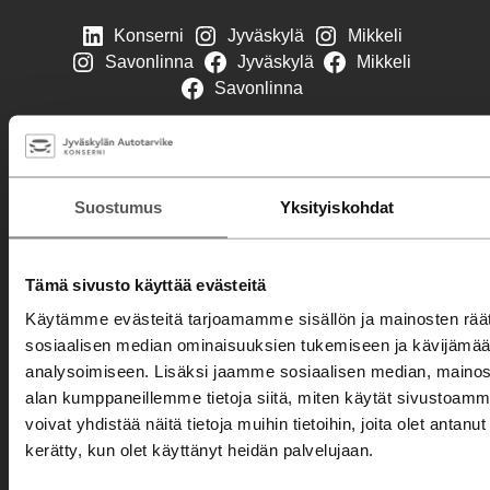
Konserni
Jyväskylä
Mikkeli
Savonlinna
Jyväskylä
Mikkeli
Savonlinna
Automyynti
Autohaku
Suostumus
Yksityiskohdat
Kampanjat
Automyyjät
Tämä sivusto käyttää evästeitä
Autorahoitus
Käytämme evästeitä tarjoamamme sisällön ja mainosten räät
Etämyynnin ehdot
sosiaalisen median ominaisuuksien tukemiseen ja kävijäm
analysoimiseen. Lisäksi jaamme sosiaalisen median, mainosa
Huolto
alan kumppaneillemme tietoja siitä, miten käytät sivusto
Varaa huolto
voivat yhdistää näitä tietoja muihin tietoihin, joita olet antanut h
kerätty, kun olet käyttänyt heidän palvelujaan.
Huolto- ja korjauspalvelut
Merkkihuolto