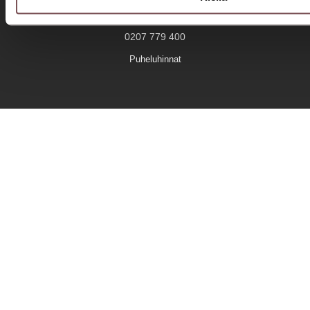
Savilahden Auto Savonlinna
0207 779 400
Puheluhinnat