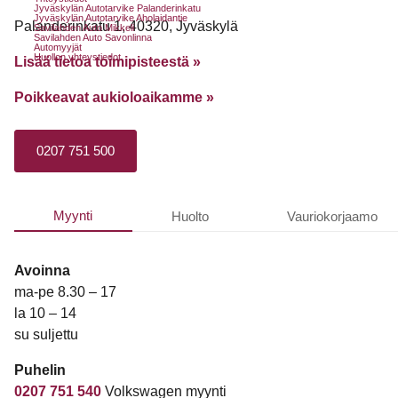
Jyväskylän Autotarvike Palanderinkatu
Jyväskylän Autotarvike Aholaidantie
Palanderinkatu 1, 40320, Jyväskylä
Savilahden Auto Mikkeli
Savilahden Auto Savonlinna
Automyyjät
Huollon yhteystiedot
Lisää tietoa toimipisteestä »
Poikkeavat aukioloaikamme
»
0207 751 500
Myynti
Huolto
Vauriokorjaamo
Avoinna
ma-pe 8.30 – 17
la 10 – 14
su suljettu
Puhelin
0207 751 540
Volkswagen myynti