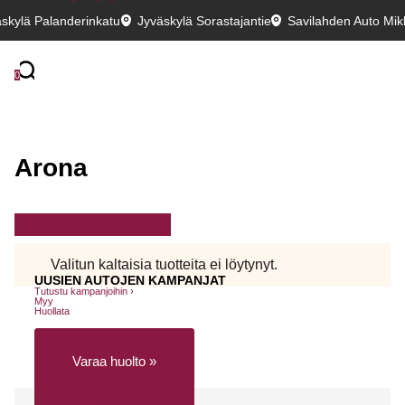
skylä Palanderinkatu
Jyväskylä Sorastajantie
Savilahden Auto Mikk
0
Arona
Suodata autoja
Valitun kaltaisia tuotteita ei löytynyt.
UUSIEN AUTOJEN KAMPANJAT
Tutustu kampanjoihin ›
Myy
Huollata
Varaa huolto »
Huollon rahoitus