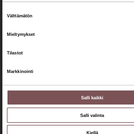
Huollon rahoitus
Suostumuksen
Välttämätön
valinta
Yritys
Mieltymykset
Konserni
Ajankohtaista
Tilastot
Ura meillä
Laskutustiedot
Markkinointi
Asiakaspalvelut
Jyväskylä Palanderinkatu
Salli kaikki
0207 751 500
Jyväskylä Aholaidantie
Salli valinta
0207 751 500
Savilahden Auto Mikkeli
Kiellä
0207 779 200