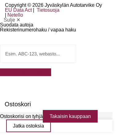
Copyright © 2026 Jyväskylän Autotarvike Oy
EU Data Act
|
Tietosuoja
|
Netello
Sulje ✕
Suodata autoja
Rekisterinumerohaku / vapaa haku
Suodata autoja
Ostoskori
Ostoskorisi on tyhjä
Takaisin kauppaan
Jatka ostoksia