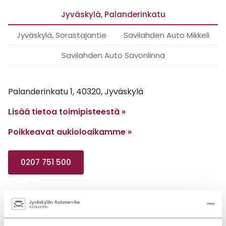
Jyväskylä, Palanderinkatu
Jyväskylä, Sorastajantie
Savilahden Auto Mikkeli
Savilahden Auto Savonlinna
Palanderinkatu 1, 40320, Jyväskylä
Lisää tietoa toimipisteestä »
Poikkeavat aukioloaikamme
»
0207 751 500
Myynti
Huolto
Vauriokorjaamo
Varaosat