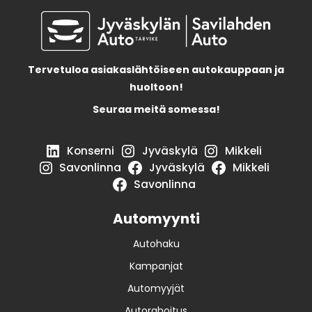
Tervetuloa asiakaslähtöiseen autokauppaan ja
huoltoon!
Seuraa meitä somessa!
Konserni
Jyväskylä
Mikkeli
Savonlinna
Jyväskylä
Mikkeli
Savonlinna
Automyynti
Autohaku
Kampanjat
Automyyjät
Autorahoitus