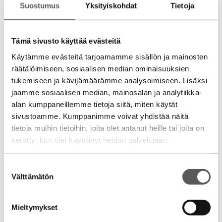
Suostumus
Yksityiskohdat
Tietoja
Avoinna
ma-pe 8.30 – 17
la 10 – 14
Tämä sivusto käyttää evästeitä
su suljettu
Käytämme evästeitä tarjoamamme sisällön ja mainosten
Puhelin
räätälöimiseen, sosiaalisen median ominaisuuksien
0207 751 540
Volkswagen myynti
tukemiseen ja kävijämäärämme analysoimiseen. Lisäksi
0207 751 545
Volkswagen Hyötyautot myynti
jaamme sosiaalisen median, mainosalan ja analytiikka-
0207 751 550
Audi myynti
alan kumppaneillemme tietoja siitä, miten käytät
sivustoamme. Kumppanimme voivat yhdistää näitä
tietoja muihin tietoihin, joita olet antanut heille tai joita on
kerätty, kun olet käyttänyt heidän palvelujaan.
Suostumuksen
Välttämätön
valinta
Mieltymykset