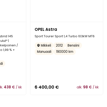
OPEL Astra
ybrid 145
Sport Tourer Sport 1,4 Turbo 103kW MT6
ulut* |
skelpoinen /
2012
Bensiini
Mikkeli
ko 1,99 % +
Manuaali
190000 km
di
6 400,00
€
lk.
438 €
/ kk
alk.
98 €
/ kk