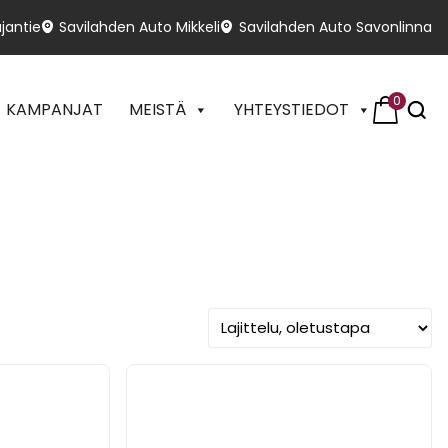
jantie
Savilahden Auto Mikkeli
Savilahden Auto Savonlinna
0
KAMPANJAT
MEISTÄ
YHTEYSTIEDOT