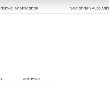
äskylä, Aholaidantie
Savilahden Auto Mikk
o
Varaosat