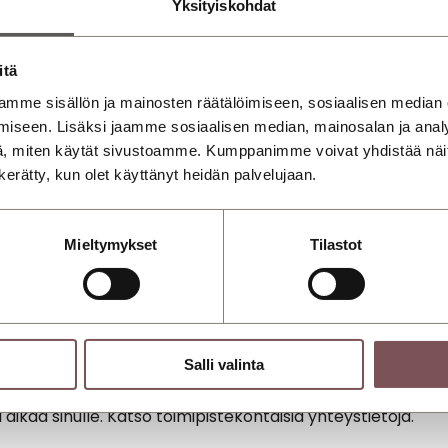
Yksityiskohdat
itä
mme sisällön ja mainosten räätälöimiseen, sosiaalisen median
iseen. Lisäksi jaamme sosiaalisen median, mainosalan ja analy
, miten käytät sivustoamme. Kumppanimme voivat yhdistää näitä t
n kerätty, kun olet käyttänyt heidän palvelujaan.
Mieltymykset
Tilastot
yttä myyntiin!
Salli valinta
kaa sinulle. Katso toimipistekohtaisia yhteystietoja.