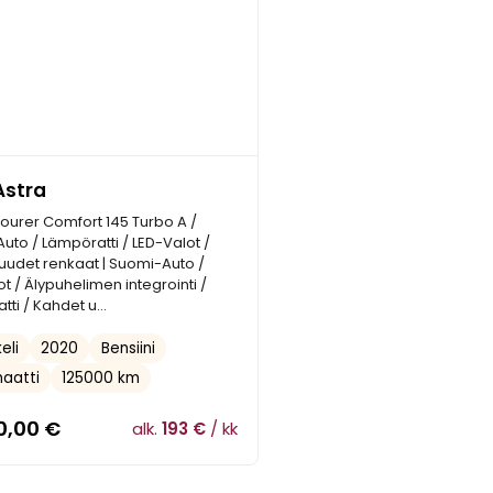
Astra
Tourer Comfort 145 Turbo A /
uto / Lämpöratti / LED-Valot /
uudet renkaat | Suomi-Auto /
t / Älypuhelimen integrointi /
ti / Kahdet u...
2020
Bensiini
eli
aatti
125000 km
0,00
€
alk.
193 €
/ kk