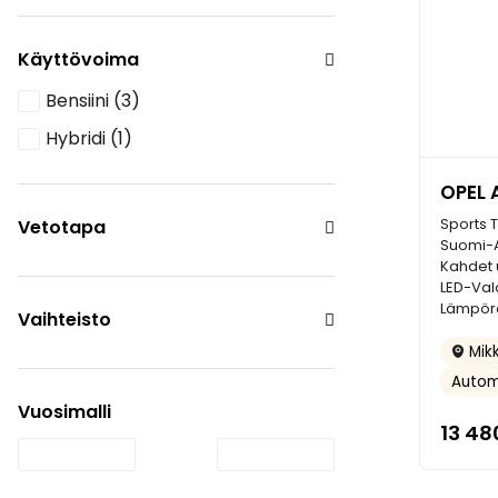
Käyttövoima
Bensiini
(3)
Hybridi
(1)
OPEL 
Sports 
Vetotapa
Suomi-A
Kahdet 
LED-Valo
Lämpörat
Vaihteisto
Mikk
Autom
Vuosimalli
13 48