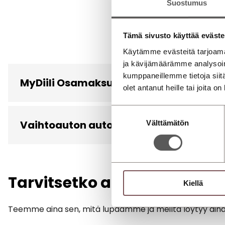
Suostumus
Tämä sivusto käyttää eväste
Käytämme evästeitä tarjoama
ja kävijämäärämme analysoim
kumppaneillemme tietoja siitä
MyDiili Osamaksurahoitus
olet antanut heille tai joita o
Suostumuksen
Vaihtoauton autoturva
Välttämätön
valinta
Tarvitsetko apua? Ota yhte
Kiellä
Teemme aina sen, mitä lupaamme ja meiltä löytyy aina ai