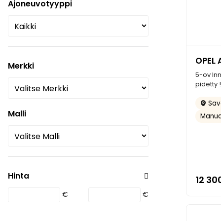
Ajoneuvotyyppi
OPEL 
Merkki
5-ov Inn
pidetty !
Sav
Malli
Manua
Hinta
12 30
€
€