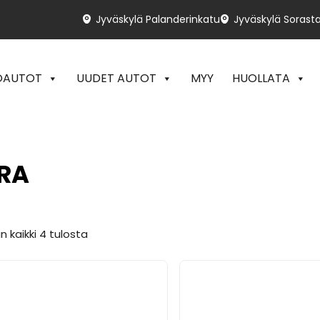
Jyväskylä Palanderinkatu
Jyväskylä Sorasta
OAUTOT
UUDET AUTOT
MYY
HUOLLATA
RA
 kaikki 4 tulosta