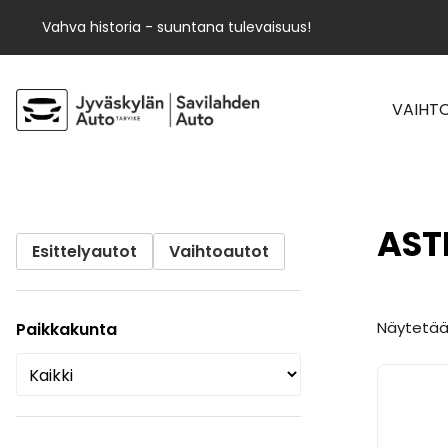
Vahva historia - suuntana tulevaisuus!
VAIHT
AST
Esittelyautot
Vaihtoautot
Näytetään
Paikkakunta