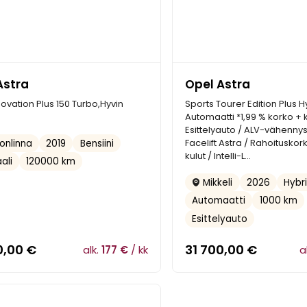
Astra
Opel Astra
ovation Plus 150 Turbo,Hyvin
Sports Tourer Edition Plus H
Automaatti *1,99 % korko + k
Esittelyauto / ALV-vähenny
Facelift Astra / Rahoituskor
2019
Bensiini
onlinna
kulut / Intelli-L...
ali
120000 km
2026
Hybri
Mikkeli
Automaatti
1000 km
Esittelyauto
0,00
€
31 700,00
€
alk.
177 €
/ kk
a