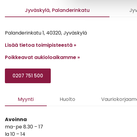
Jyväskylä, Palanderinkatu
Jyv
Palanderinkatu 1, 40320, Jyväskylä
Lisää tietoa toimipisteestä »
Poikkeavat aukioloaikamme
»
0207 751 500
Myynti
Huolto
Vauriokorjaam
Avoinna
ma-pe 8.30 – 17
la 10 – 14