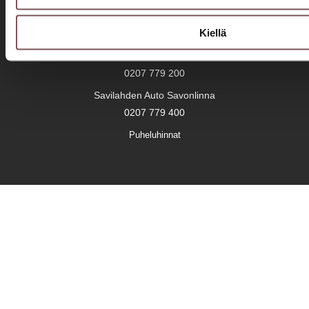
Jyväskylä Aholaidantie
Kiellä
0207 751 500
Savilahden Auto Mikkeli
0207 779 200
Savilahden Auto Savonlinna
0207 779 400
Puheluhinnat