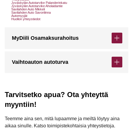
Jyväskylän Autotarvike Palanderinkatu
Jyväskylän Autotarvike Aholaidantie
Savilahden Auto Mikkeli
Savilahden Auto Savonlinna
Automyyjät
Huollon yhteystiedot
MyDiili Osamaksurahoitus
Vaihtoauton autoturva
Tarvitsetko apua? Ota yhteyttä
myyntiin!
Teemme aina sen, mitä lupaamme ja meiltä löytyy aina
aikaa sinulle. Katso toimipistekohtaisia yhteystietoja.