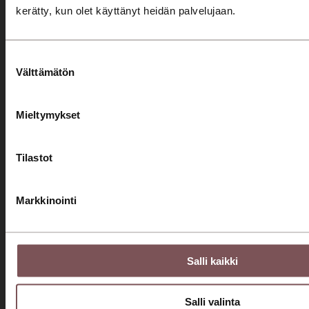
Huolto
kerätty, kun olet käyttänyt heidän palvelujaan.
Varaa huolto
Huolto- ja korjauspalvelut
Suostumuksen
Välttämätön
valinta
Merkkihuolto
Huollon rahoitus
Mieltymykset
Yritys
Tilastot
Konserni
Ajankohtaista
Markkinointi
Ura meillä
Laskutustiedot
Asiakaspalvelut
Salli kaikki
Jyväskylä Palanderinkatu
Salli valinta
0207 751 500