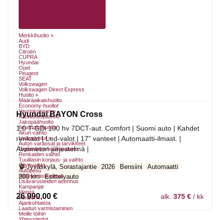
Huolenpitosopimus
Liikkumisturva
Merkkihuolto »
Audi
BYD
Citroën
CUPRA
Hyundai
Opel
Peugeot
SEAT
Volkswagen
Volkswagen Direct Express
Huolto »
Määräaikaishuolto
Economy-huollot
Vauriokorjaamo
Hyundai BAYON Cross
Katsastuspalvelu
Jakopäähuolto
Ilmastointihuolto
1.0 T-GDi 100 hv 7DCT-aut. Comfort | Suomi auto | Kahdet
Akun vaihto
renkaat | Led-valot | 17" vanteet | Automaatti-ilmast. |
Lisäpalvelut »
Auton varaosat ja tarvikkeet
Avaimeton järjestelmä |
Digitaalinen huoltopalvelu
Renkaiden vaihto
Tuulilasin korjaus- ja vaihto
Öljynvaihto
Jyväskylä, Sorastajantie
2026
Bensiini
Automaatti
Autopesu
Nelipyöräsuuntaus
200 km
Esittelyauto
Lisävarusteiden asennus
Kampanjat
Meistä
26 990,00
€
alk.
375 €
/ kk
Konserni
Ajankohtaista
Laadun varmistaminen
Meille töihin
Yhteystiedot