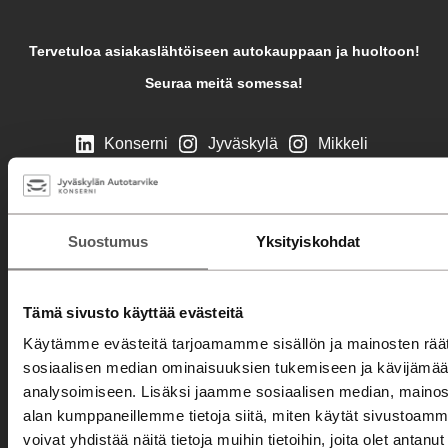
Tervetuloa asiakaslähtöiseen autokauppaan ja huoltoon!
Seuraa meitä somessa!
Konserni
Jyväskylä
Mikkeli
Savonlinna
Jyväskylä
Mikkeli
Savonlinna
Automyynti
Suostumus
Yksityiskohdat
Autohaku
Kampanjat
Tämä sivusto käyttää evästeitä
Automyyjät
Käytämme evästeitä tarjoamamme sisällön ja mainosten räät
sosiaalisen median ominaisuuksien tukemiseen ja kävijäm
Autorahoitus
analysoimiseen. Lisäksi jaamme sosiaalisen median, mainosa
Etämyynnin ehdot
alan kumppaneillemme tietoja siitä, miten käytät sivusto
voivat yhdistää näitä tietoja muihin tietoihin, joita olet antanut h