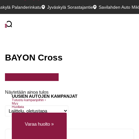
skylä Palanderinkatu
Jyväskylä Sorastajantie
Savilahden Auto Mikk
0
BAYON Cross
Suodata autoja
Näytetään ainoa tulos
UUSIEN AUTOJEN KAMPANJAT
Tutustu kampanjoihin ›
Myy
Huollata
Varaa huolto »
Huollon rahoitus