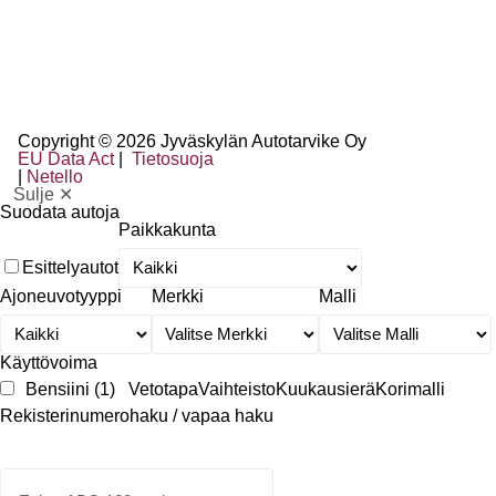
Copyright © 2026 Jyväskylän Autotarvike Oy
EU Data Act
|
Tietosuoja
|
Netello
Sulje ✕
Suodata autoja
Paikkakunta
Esittelyautot
Ajoneuvotyyppi
Merkki
Malli
Käyttövoima
Bensiini
(1)
Vetotapa
Vaihteisto
Kuukausierä
Korimalli
Rekisterinumerohaku / vapaa haku