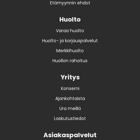
Etämyynnin ehdot
Huolto
Varaa huolto
Huolto- ja korjauspalvelut
Merkkihuolto
Huollon rahoitus
Yritys
Konserni
Ajankohtaista
Ura meillä
Laskutustiedot
Asiakaspalvelut