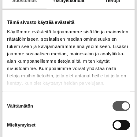
Suostumus
Yksityiskohdat
Tietoja
ma-pe 8.30 – 17
la 10 – 14
su suljettu
Tämä sivusto käyttää evästeitä
Puhelin
Käytämme evästeitä tarjoamamme sisällön ja mainosten
0207 751 540
Volkswagen myynti
räätälöimiseen, sosiaalisen median ominaisuuksien
0207 751 545
Volkswagen Hyötyautot myynti
tukemiseen ja kävijämäärämme analysoimiseen. Lisäksi
0207 751 550
Audi myynti
jaamme sosiaalisen median, mainosalan ja analytiikka-
alan kumppaneillemme tietoja siitä, miten käytät
sivustoamme. Kumppanimme voivat yhdistää näitä
tietoja muihin tietoihin, joita olet antanut heille tai joita on
kerätty, kun olet käyttänyt heidän palvelujaan.
Suostumuksen
Välttämätön
valinta
Mieltymykset