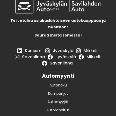
Tervetuloa asiakaslähtöiseen autokauppaan ja
huoltoon!
Seuraa meitä somessa!
Konserni
Jyväskylä
Mikkeli
Savonlinna
Jyväskylä
Mikkeli
Savonlinna
Automyynti
Autohaku
Kampanjat
Automyyjät
Autorahoitus