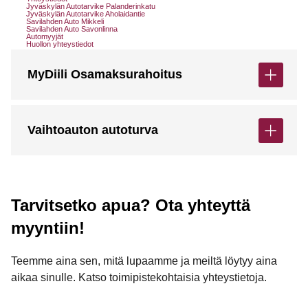
Jyväskylän Autotarvike Palanderinkatu
Jyväskylän Autotarvike Aholaidantie
Savilahden Auto Mikkeli
Savilahden Auto Savonlinna
Automyyjät
Huollon yhteystiedot
MyDiili Osamaksurahoitus
Vaihtoauton autoturva
Tarvitsetko apua? Ota yhteyttä
myyntiin!
Teemme aina sen, mitä lupaamme ja meiltä löytyy aina
aikaa sinulle. Katso toimipistekohtaisia yhteystietoja.