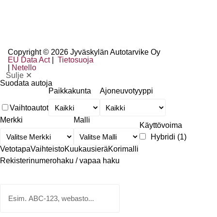
Copyright © 2026 Jyväskylän Autotarvike Oy
EU Data Act
|
Tietosuoja
|
Netello
Sulje ✕
Suodata autoja
Paikkakunta
Ajoneuvotyyppi
Vaihtoautot
Merkki
Malli
Käyttövoima
Hybridi
(1)
Vetotapa
Vaihteisto
Kuukausierä
Korimalli
Rekisterinumerohaku / vapaa haku