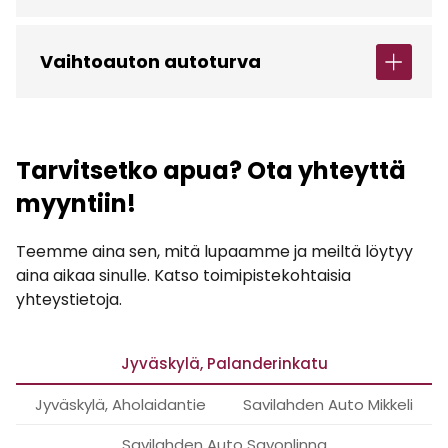
Vaihtoauton autoturva
Tarvitsetko apua? Ota yhteyttä
myyntiin!
Teemme aina sen, mitä lupaamme ja meiltä löytyy
aina aikaa sinulle. Katso toimipistekohtaisia
yhteystietoja.
Jyväskylä, Palanderinkatu
Jyväskylä, Aholaidantie
Savilahden Auto Mikkeli
Savilahden Auto Savonlinna