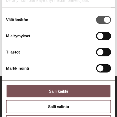
kerätty, kun olet käyttänyt heidän palvelujaan.
Suostumuksen
Välttämätön
valinta
Mieltymykset
Tilastot
Markkinointi
Salli kaikki
Salli valinta
Tervetuloa asiakaslähtöiseen autokauppaan ja