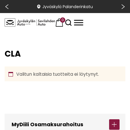
Jyväskylä Palanderinkatu
0
CLA
Valitun kaltaisia tuotteita ei löytynyt.
MyDiili Osamaksurahoitus