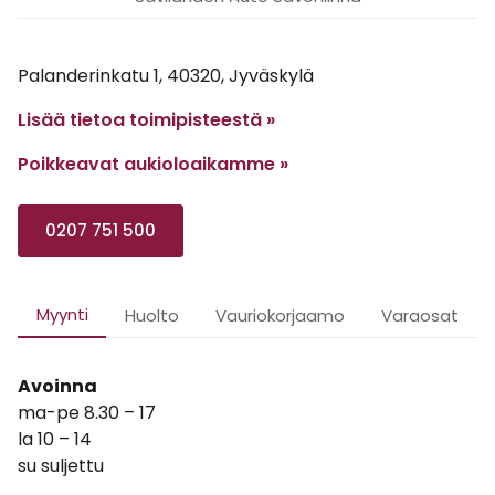
Palanderinkatu 1, 40320, Jyväskylä
Lisää tietoa toimipisteestä »
Poikkeavat aukioloaikamme
»
0207 751 500
Myynti
Huolto
Vauriokorjaamo
Varaosat
Avoinna
ma-pe 8.30 – 17
la 10 – 14
su suljettu