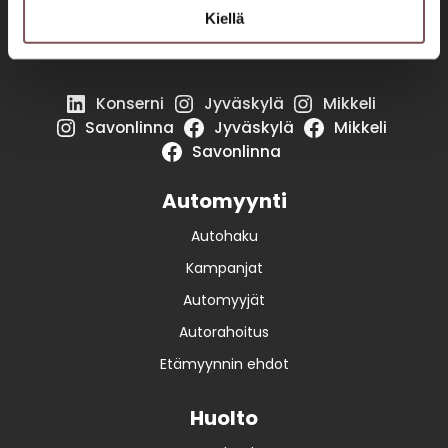
huoltoon!
Kiellä
Seuraa meitä somessa!
Konserni
Jyväskylä
Mikkeli
Savonlinna
Jyväskylä
Mikkeli
Savonlinna
Automyynti
Autohaku
Kampanjat
Automyyjät
Autorahoitus
Etämyynnin ehdot
Huolto