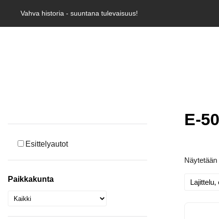
Vahva historia - suuntana tulevaisuus!
E-5
Esittelyautot
Näytetään 
Paikkakunta