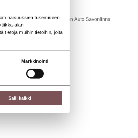
 ominaisuuksien tukemiseen
li
Savilahden Auto Savonlinna
tiikka-alan
ietoja muihin tietoihin, joita
Markkinointi
Salli kaikki