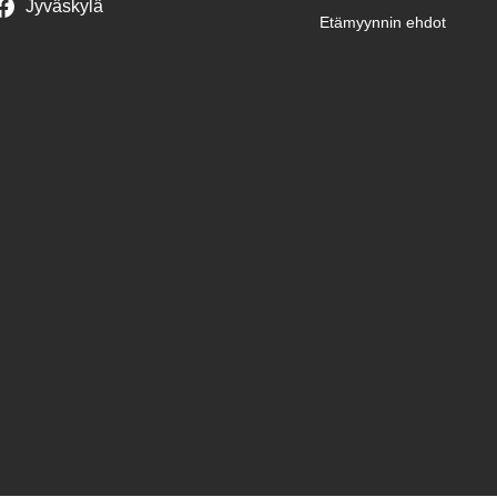
Jyväskylä
Etämyynnin ehdot