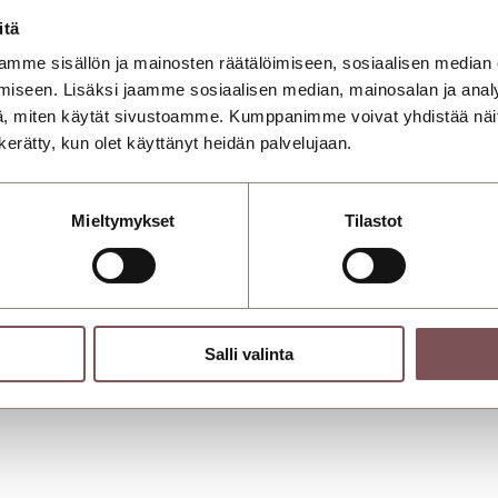
nulle. Katso toimipistekohtaisia yhteystietoja.
itä
mme sisällön ja mainosten räätälöimiseen, sosiaalisen median
äskylä, Aholaidantie
Savilahden Auto Mikke
iseen. Lisäksi jaamme sosiaalisen median, mainosalan ja analy
, miten käytät sivustoamme. Kumppanimme voivat yhdistää näitä t
n kerätty, kun olet käyttänyt heidän palvelujaan.
Mieltymykset
Tilastot
Salli valinta
o
Varaosat