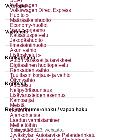
SEAT
Volkswagen
Vetotapa
Volkswagen Direct Express
Huolto »
Määräaikaishuolto
Economy-huollot
Vauriokorjaamo
Vaihteisto
Katsastuspalvelu
Jakopäähuolto
Ilmastointihuolto
Akun vaihto
Lisäpalvelut »
Kuukausierä
Auton varaosat ja tarvikkeet
Digitaalinen huoltopalvelu
Renkaiden vaihto
Tuulilasin korjaus- ja vaihto
Öljynvaihto
Korimalli
Autopesu
Nelipyöräsuuntaus
Lisävarusteiden asennus
Kampanjat
Meistä
Rekisterinumerohaku / vapaa haku
Konserni
Ajankohtaista
Laadun varmistaminen
Meille töihin
Yhteystiedot
Jyväskylän Autotarvike Palanderinkatu