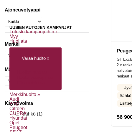
Ajoneuvotyyppi
UUSIEN AUTOJEN KAMPANJAT
Tutustu kampanjoihin ›
Myy
Huollata
Merkki
Peuge
Varaa huolto »
GT Exclu
2 x renka
Malli
neliveto
Huollon rahoitus
renkaat a
Huolenpitosopimus
Liikkumisturva
Jyvä
Merkkihuolto »
Sähkö
Audi
Käyttövoima
Esitte
BYD
Citroën
CUPRA
Sähkö
(1)
56 90
Hyundai
Opel
Peugeot