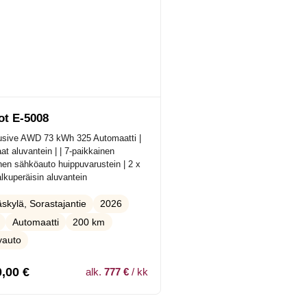
ot E-5008
sive AWD 73 kWh 325 Automaatti |
at aluvantein | | 7-paikkainen
inen sähköauto huippuvarustein | 2 x
lkuperäisin aluvantein
2026
skylä, Sorastajantie
Automaatti
200 km
lyauto
0,00
€
alk.
777 €
/ kk