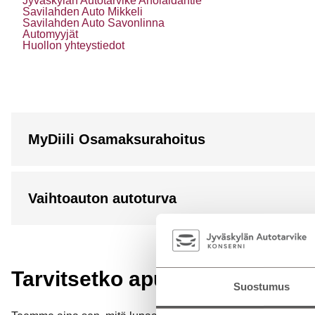
Jyväskylän Autotarvike Aholaidantie
Savilahden Auto Mikkeli
Savilahden Auto Savonlinna
Automyyjät
Huollon yhteystiedot
MyDiili Osamaksurahoitus
Vaihtoauton autoturva
Tarvitsetko apua? Ota yhteytt
Suostumus