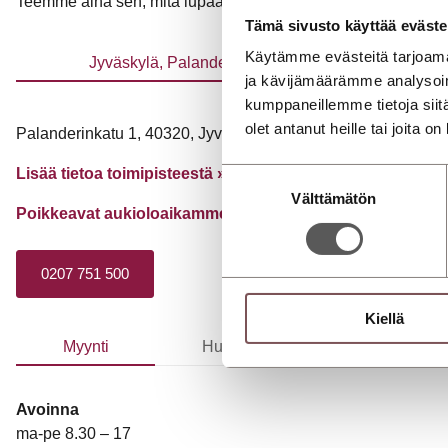
Teemme aina sen, mitä lupaamme ja meiltä löytyy aina aikaa si
Tämä sivusto käyttää eväste
Käytämme evästeitä tarjoama
Jyväskylä, Palanderinkatu
Jyv
ja kävijämäärämme analysoim
kumppaneillemme tietoja siitä
olet antanut heille tai joita o
Palanderinkatu 1, 40320, Jyväskylä
Lisää tietoa toimipisteestä »
Suostumuksen
Välttämätön
valinta
Poikkeavat aukioloaikamme
»
0207 751 500
Kiellä
Myynti
Huolto
Vauriokorjaam
Avoinna
ma-pe 8.30 – 17