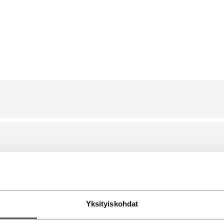
ä myyntiin!
Yksityiskohdat