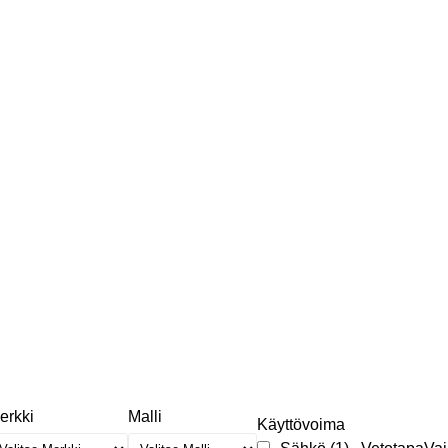
erkki
Malli
Käyttövoima