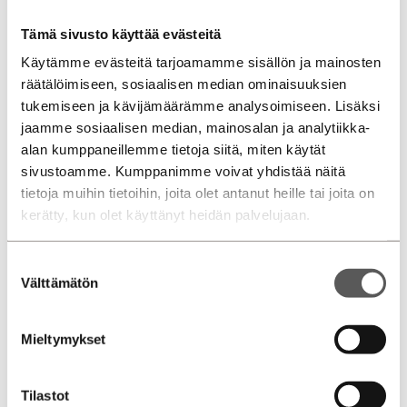
Puhelin
Tämä sivusto käyttää evästeitä
0207 751 540
Volkswagen myynti
Käytämme evästeitä tarjoamamme sisällön ja mainosten
0207 751 545
Volkswagen Hyötyautot myynti
räätälöimiseen, sosiaalisen median ominaisuuksien
0207 751 550
Audi myynti
tukemiseen ja kävijämäärämme analysoimiseen. Lisäksi
jaamme sosiaalisen median, mainosalan ja analytiikka-
alan kumppaneillemme tietoja siitä, miten käytät
sivustoamme. Kumppanimme voivat yhdistää näitä
tietoja muihin tietoihin, joita olet antanut heille tai joita on
kerätty, kun olet käyttänyt heidän palvelujaan.
Suostumuksen
Välttämätön
valinta
Mieltymykset
Tilastot