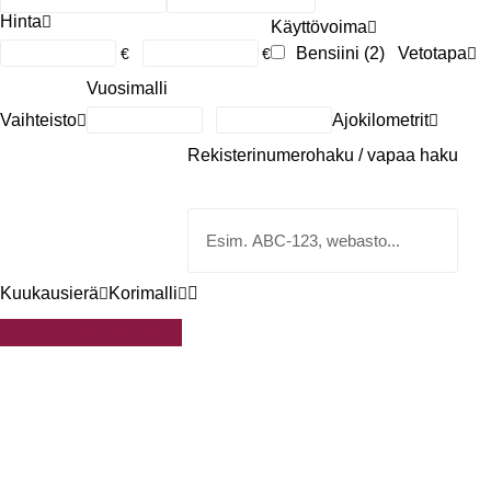
Hinta
Käyttövoima
Bensiini
(2)
Vetotapa
€
€
Vuosimalli
Vaihteisto
Ajokilometrit
Rekisterinumerohaku / vapaa haku
Kuukausierä
Korimalli
Suodata autoja