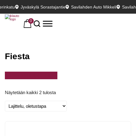
erinkatu
Jyväskylä Sorastajantie
Savilahden Auto Mikkeli
Savila
0
Fiesta
Suodata autoja
Näytetään kaikki 2 tulosta