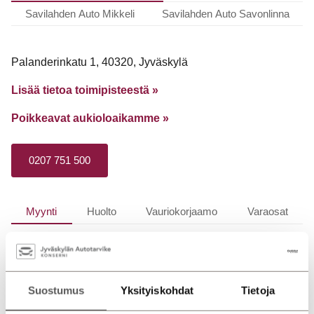
Savilahden Auto Mikkeli
Savilahden Auto Savonlinna
Palanderinkatu 1, 40320, Jyväskylä
Lisää tietoa toimipisteestä »
Poikkeavat aukioloaikamme
»
0207 751 500
Myynti
Huolto
Vauriokorjaamo
Varaosat
Avoinna
ma-pe 8.30 – 17
la 10 – 14
Suostumus
Yksityiskohdat
Tietoja
su suljettu