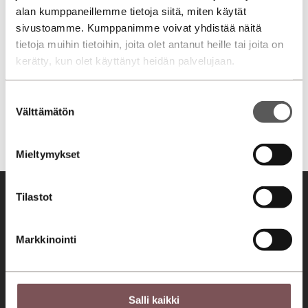
alan kumppaneillemme tietoja siitä, miten käytät
sivustoamme. Kumppanimme voivat yhdistää näitä
tietoja muihin tietoihin, joita olet antanut heille tai joita on
kerätty, kun olet käyttänyt heidän palvelujaan.
Suostumuksen
Välttämätön
valinta
Mieltymykset
Tilastot
Markkinointi
Tervetuloa asiakaslähtöiseen autokauppaan ja huoltoon!
Seuraa meitä somessa!
Salli kaikki
Konserni
Jyväskylä
Mikkeli