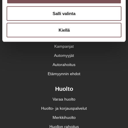
Savonlinna
Jyväskylä
Mikkeli
Savonlinna
Salli valinta
Automyynti
Kiellä
Autohaku
Kampanjat
Automyyjät
Autorahoitus
Etämyynnin ehdot
Huolto
Varaa huolto
Huolto- ja korjauspalvelut
Merkkihuolto
Huollon rahoitus