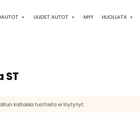
OAUTOT
UUDET AUTOT
MYY
HUOLLATA
a ST
litun kaltaisia tuotteita ei löytynyt.