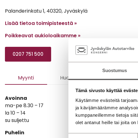
Palanderinkatu 1, 40320, Jyväskylä
Lisää tietoa toimipisteestä »
Poikkeavat aukioloaikamme
»
0207 751 500
Suostumus
Myynti
Huolto
Vauriokorjaam
Tämä sivusto käyttää eväste
Avoinna
Käytämme evästeitä tarjoama
ma-pe 8.30 – 17
ja kävijämäärämme analysoim
la 10 – 14
kumppaneillemme tietoja siitä
su suljettu
olet antanut heille tai joita o
Puhelin
Suostumuksen