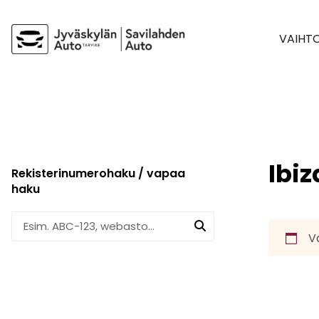
VAIHT
Ibiz
Rekisterinumerohaku / vapaa
haku
Va