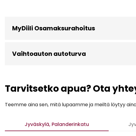
MyDiili Osamaksurahoitus
Vaihtoauton autoturva
Tarvitsetko apua? Ota yhte
Teemme aina sen, mitä lupaamme ja meiltä löytyy aina ai
Jyväskylä, Palanderinkatu
Jyv