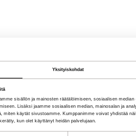
Yksityiskohdat
o
Varaosat
itä
mme sisällön ja mainosten räätälöimiseen, sosiaalisen median
iseen. Lisäksi jaamme sosiaalisen median, mainosalan ja analy
, miten käytät sivustoamme. Kumppanimme voivat yhdistää näitä t
n kerätty, kun olet käyttänyt heidän palvelujaan.