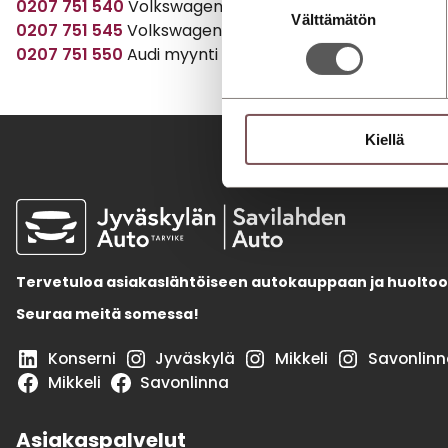
0207 751 540
Volkswagen myynti
Välttämätön
valinta
0207 751 545
Volkswagen Hyötyautot myynti
0207 751 550
Audi myynti
Kiellä
Tervetuloa asiakaslähtöiseen autokauppaan ja huoltoo
Seuraa meitä somessa!
Konserni
Jyväskylä
Mikkeli
Savonlinn
Mikkeli
Savonlinna
Asiakaspalvelut