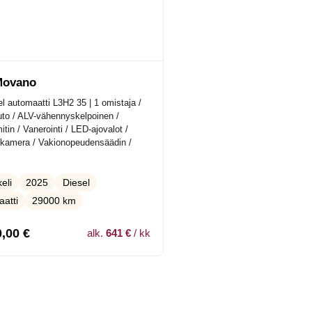
Movano
l automaatti L3H2 35 | 1 omistaja /
to / ALV-vähennyskelpoinen /
tin / Vanerointi / LED-ajovalot /
kamera / Vakionopeudensäädin /
2025
Diesel
eli
atti
29000 km
0,00
€
alk.
641 €
/ kk