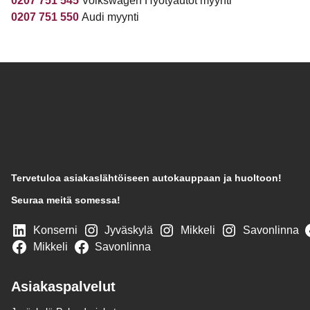
0207 751 545
Volkswagen Hyötyautot myynti
0207 751 550
Audi myynti
Tervetuloa asiakaslähtöiseen autokauppaan ja huoltoon!
Seuraa meitä somessa!
Konserni
Jyväskylä
Mikkeli
Savonlinna
Mikkeli
Savonlinna
Asiakaspalvelut