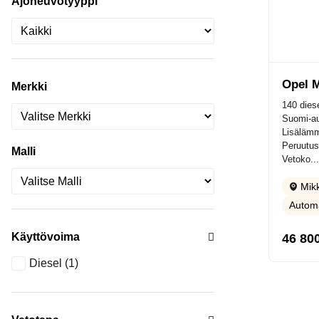
Ajoneuvotyyppi
Opel 
Merkki
140 diese
Suomi-au
Lisälämmi
Peruutus
Malli
Vetoko...
Mikk
Automa
46 80
Käyttövoima
Diesel
(1)