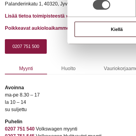
Palanderinkatu 1, 40320, Jyväskylä
Lisää tietoa toimipisteestä »
Poikkeavat aukioloaikamme
»
Kiellä
0207 751 500
Myynti
Huolto
Vauriokorjaam
Avoinna
ma-pe 8.30 – 17
la 10 – 14
su suljettu
Puhelin
0207 751 540
Volkswagen myynti