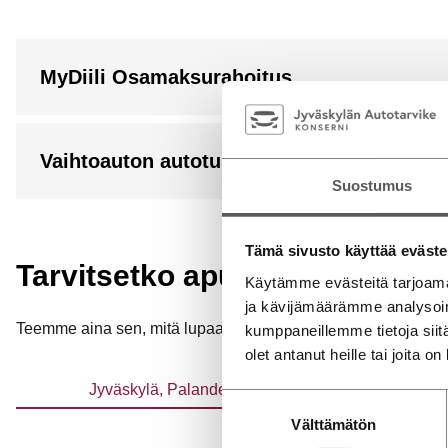
MyDiili Osamaksurahoitus
Vaihtoauton autoturva
Suostumus
Tämä sivusto käyttää eväste
Tarvitsetko apua? Ota yhteytt
Käytämme evästeitä tarjoama
ja kävijämäärämme analysoim
Teemme aina sen, mitä lupaamme ja meiltä löytyy aina aikaa si
kumppaneillemme tietoja siitä
olet antanut heille tai joita o
Jyväskylä, Palanderinkatu
Jyv
Suostumuksen
Välttämätön
valinta