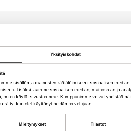
Yksityiskohdat
itä
ä myyntiin!
mme sisällön ja mainosten räätälöimiseen, sosiaalisen median
iseen. Lisäksi jaamme sosiaalisen median, mainosalan ja analy
nulle. Katso toimipistekohtaisia yhteystietoja.
, miten käytät sivustoamme. Kumppanimme voivat yhdistää näitä t
n kerätty, kun olet käyttänyt heidän palvelujaan.
äskylä, Aholaidantie
Savilahden Auto Mikke
Mieltymykset
Tilastot