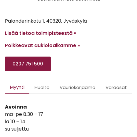
Palanderinkatu 1, 40320, Jyväskylä
Lisää tietoa toimipisteestä »
Poikkeavat aukioloaikamme
»
0207 751 500
Myynti
Huolto
Vauriokorjaamo
Varaosat
Avoinna
ma-pe 8.30 – 17
la 10 – 14
su suljettu