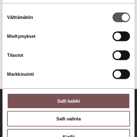
Suostumuksen
Välttämätön
valinta
Mieltymykset
Tilastot
Markkinointi
Salli kaikki
Salli valinta
Tervetuloa asiakaslähtöiseen autokauppaan ja
huoltoon!
Kiellä