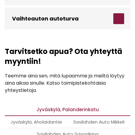
Vaihtoauton autoturva
Tarvitsetko apua? Ota yhteyttä
myyntiin!
Teemme aina sen, mitä lupaamme ja meiltä löytyy
aina aikaa sinulle. Katso toimipistekohtaisia
yhteystietoja.
Jyväskylä, Palanderinkatu
Jyväskylä, Aholaidantie
Savilahden Auto Mikkeli
Savilahden Auto Savonlinna