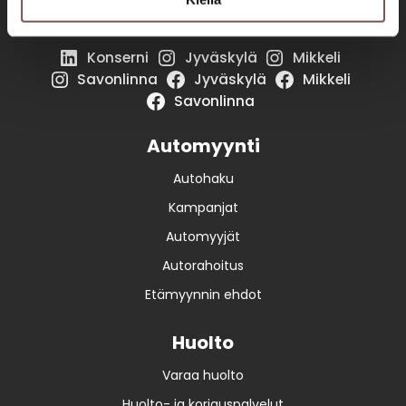
Seuraa meitä somessa!
Konserni
Jyväskylä
Mikkeli
Savonlinna
Jyväskylä
Mikkeli
Savonlinna
Automyynti
Autohaku
Kampanjat
Automyyjät
Autorahoitus
Etämyynnin ehdot
Huolto
Varaa huolto
Huolto- ja korjauspalvelut