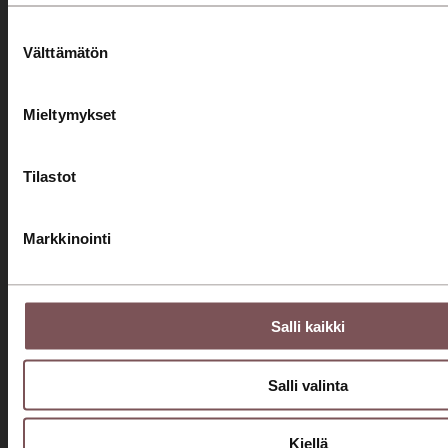
Huollon rahoitus
Suostumuksen
Välttämätön
valinta
Yritys
Mieltymykset
Konserni
Ajankohtaista
Tilastot
Ura meillä
Laskutustiedot
Markkinointi
Asiakaspalvelut
Jyväskylä Palanderinkatu
Salli kaikki
0207 751 500
Jyväskylä Aholaidantie
Salli valinta
0207 751 500
Savilahden Auto Mikkeli
Kiellä
0207 779 200