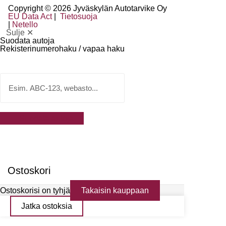
Copyright © 2026 Jyväskylän Autotarvike Oy
EU Data Act
|
Tietosuoja
|
Netello
Sulje ✕
Suodata autoja
Rekisterinumerohaku / vapaa haku
Suodata autoja
Ostoskori
Ostoskorisi on tyhjä
Takaisin kauppaan
Jatka ostoksia