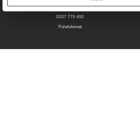
Savilahden Auto Savonlinna
0207 779 400
Puheluhinnat