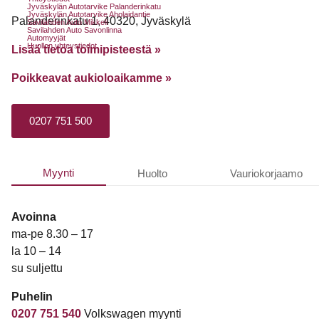
Jyväskylän Autotarvike Palanderinkatu
Jyväskylän Autotarvike Aholaidantie
Palanderinkatu 1, 40320, Jyväskylä
Savilahden Auto Mikkeli
Savilahden Auto Savonlinna
Automyyjät
Huollon yhteystiedot
Lisää tietoa toimipisteestä »
Poikkeavat aukioloaikamme
»
0207 751 500
Myynti
Huolto
Vauriokorjaamo
Avoinna
ma-pe 8.30 – 17
la 10 – 14
su suljettu
Puhelin
0207 751 540
Volkswagen myynti