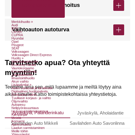
MyDiili Osamaksurahoitus
Huolenpitosopimus
Liikkumisturva
Merkkihuolto »
Audi
BYD
Vaihtoauton autoturva
Citroën
CUPRA
Hyundai
Opel
Peugeot
SEAT
Volkswagen
Volkswagen Direct Express
Huolto »
Tarvitsetko apua? Ota yhteyttä
Määräaikaishuolto
Economy-huollot
Vauriokorjaamo
myyntiin!
Katsastuspalvelu
Jakopäähuolto
Ilmastointihuolto
Akun vaihto
Lisäpalvelut »
Teemme aina sen, mitä lupaamme ja meiltä löytyy aina
Auton varaosat ja tarvikkeet
Digitaalinen huoltopalvelu
aikaa sinulle. Katso toimipistekohtaisia yhteystietoja.
Renkaiden vaihto
Tuulilasin korjaus- ja vaihto
Öljynvaihto
Autopesu
Nelipyöräsuuntaus
Lisävarusteiden asennus
Jyväskylä, Palanderinkatu
Jyväskylä, Aholaidantie
Kampanjat
Meistä
Konserni
Savilahden Auto Mikkeli
Savilahden Auto Savonlinna
Ajankohtaista
Laadun varmistaminen
Meille töihin
Yhteystiedot