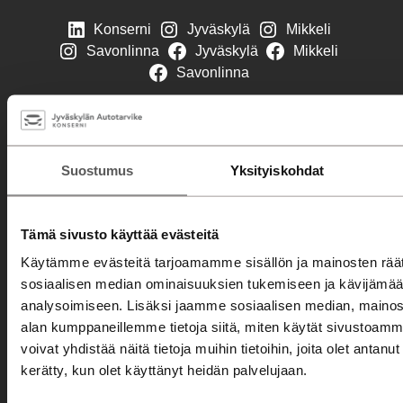
Konserni
Jyväskylä
Mikkeli
Savonlinna
Jyväskylä
Mikkeli
Savonlinna
Automyynti
Autohaku
Suostumus
Yksityiskohdat
Kampanjat
Automyyjät
Tämä sivusto käyttää evästeitä
Autorahoitus
Käytämme evästeitä tarjoamamme sisällön ja mainosten räät
Etämyynnin ehdot
sosiaalisen median ominaisuuksien tukemiseen ja kävijäm
analysoimiseen. Lisäksi jaamme sosiaalisen median, mainosa
Huolto
alan kumppaneillemme tietoja siitä, miten käytät sivusto
Varaa huolto
voivat yhdistää näitä tietoja muihin tietoihin, joita olet antanut h
kerätty, kun olet käyttänyt heidän palvelujaan.
Huolto- ja korjauspalvelut
Merkkihuolto