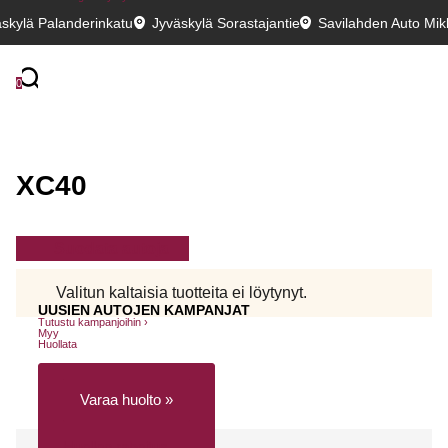
skylä Palanderinkatu
Jyväskylä Sorastajantie
Savilahden Auto Mikk
0
XC40
Suodata autoja
Valitun kaltaisia tuotteita ei löytynyt.
UUSIEN AUTOJEN KAMPANJAT
Tutustu kampanjoihin ›
Myy
Huollata
Varaa huolto »
Huollon rahoitus