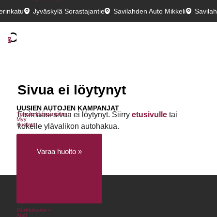
erinkatu
Jyväskylä Sorastajantie
Savilahden Auto Mikkeli
Savila
0
Sivua ei löytynyt
UUSIEN AUTOJEN KAMPANJAT
Etsimääsi sivua ei löytynyt. Siirry
etusivulle
tai
Tutustu kampanjoihin ›
Myy
Huollata
kokeile ylävalikon autohakua.
Varaa huolto »
Huollon rahoitus
Huolenpitosopimus
Liikkumisturva
Merkkihuolto »
Audi