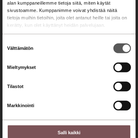
alan kumppaneillemme tietoja siitä, miten käytät
Huolto
sivustoamme. Kumppanimme voivat yhdistää näitä
Varaa huolto
tietoja muihin tietoihin, joita olet antanut heille tai joita on
kerätty, kun olet käyttänyt heidän palvelujaan.
Huolto- ja korjauspalvelut
Merkkihuolto
Suostumuksen
Huollon rahoitus
Välttämätön
valinta
Yritys
Mieltymykset
Konserni
Ajankohtaista
Tilastot
Ura meillä
Laskutustiedot
Markkinointi
Asiakaspalvelut
Jyväskylä Palanderinkatu
Salli kaikki
0207 751 500