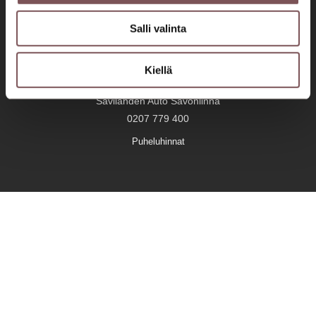
Jyväskylä Aholaidantie
Salli valinta
0207 751 500
Savilahden Auto Mikkeli
Kiellä
0207 779 200
Savilahden Auto Savonlinna
0207 779 400
Puheluhinnat