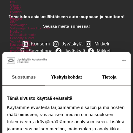
BYD
Citroën
CUPRA
Hyundai
Opel
Tervetuloa asiakaslähtöiseen autokauppaan ja huoltoon!
Peugeot
SEAT
Volkswagen
Seuraa meitä somessa!
Volkswagen Direct Express
Huolto »
Määräaikaishuolto
Economy-huollot
Vauriokorjaamo
Konserni
Jyväskylä
Mikkeli
Katsastuspalvelu
Jakopäähuolto
Savonlinna
Jyväskylä
Mikkeli
Ilmastointihuolto
Akun vaihto
Savonlinna
Lisäpalvelut »
Auton varaosat ja tarvikkeet
Digitaalinen huoltopalvelu
Renkaiden vaihto
Tuulilasin korjaus- ja vaihto
Automyynti
Öljynvaihto
Suostumus
Yksityiskohdat
Tietoja
Autopesu
Nelipyöräsuuntaus
Autohaku
Lisävarusteiden asennus
Kampanjat
Meistä
Kampanjat
Konserni
Ajankohtaista
Tämä sivusto käyttää evästeitä
Laadun varmistaminen
Automyyjät
Meille töihin
Yhteystiedot
Käytämme evästeitä tarjoamamme sisällön ja mainosten
Jyväskylän Autotarvike Palanderinkatu
Autorahoitus
Jyväskylän Autotarvike Aholaidantie
räätälöimiseen, sosiaalisen median ominaisuuksien
Savilahden Auto Mikkeli
Savilahden Auto Savonlinna
Etämyynnin ehdot
tukemiseen ja kävijämäärämme analysoimiseen. Lisäksi
Automyyjät
Huollon yhteystiedot
jaamme sosiaalisen median, mainosalan ja analytiikka-