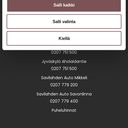
Ajankohtaista
Salli kaikki
Ura meillä
Laskutustiedot
Salli valinta
Asiakaspalvelut
Kiellä
Jyväskylä Palanderinkatu
0207 751 500
Jyväskylä Aholaidantie
0207 751 500
Savilahden Auto Mikkeli
0207 779 200
Savilahden Auto Savonlinna
0207 779 400
Puheluhinnat