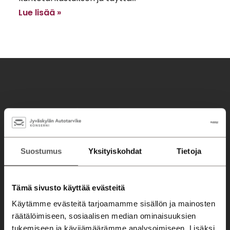
Lue lisää »
Tervetuloa asiakaslähtöiseen autokauppaan ja
huoltoon!
Seuraa meitä somessa!
Suostumus
Yksityiskohdat
Tietoja
Konserni
Jyväskylä
Mikkeli
Savonlinna
Jyväskylä
Mikkeli
Tämä sivusto käyttää evästeitä
Savonlinna
Käytämme evästeitä tarjoamamme sisällön ja mainosten
räätälöimiseen, sosiaalisen median ominaisuuksien
Automyynti
tukemiseen ja kävijämäärämme analysoimiseen. Lisäksi