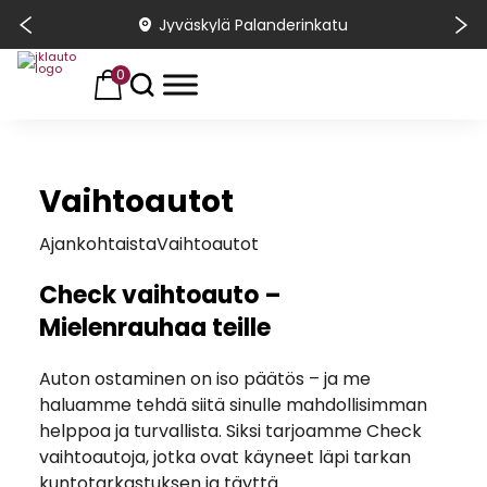
Jyväskylä Palanderinkatu
0
Vaihtoautot
Ajankohtaista
Vaihtoautot
Check vaihtoauto –
Mielenrauhaa teille
Auton ostaminen on iso päätös – ja me
haluamme tehdä siitä sinulle mahdollisimman
helppoa ja turvallista. Siksi tarjoamme Check
vaihtoautoja, jotka ovat käyneet läpi tarkan
kuntotarkastuksen ja täyttä...