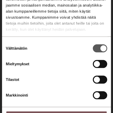
Autohaku
jaamme sosiaalisen median, mainosalan ja analytiikka-
alan kumppaneillemme tietoja siitä, miten käytät
Kampanjat
sivustoamme. Kumppanimme voivat yhdistää näitä
Automyyjät
tietoja muihin tietoihin, joita olet antanut heille tai joita on
Autorahoitus
kerätty, kun olet käyttänyt heidän palvelujaan.
Etämyynnin ehdot
Suostumuksen
Välttämätön
Huolto
valinta
Varaa huolto
Mieltymykset
Huolto- ja korjauspalvelut
Merkkihuolto
Tilastot
Huollon rahoitus
Markkinointi
Yritys
Konserni