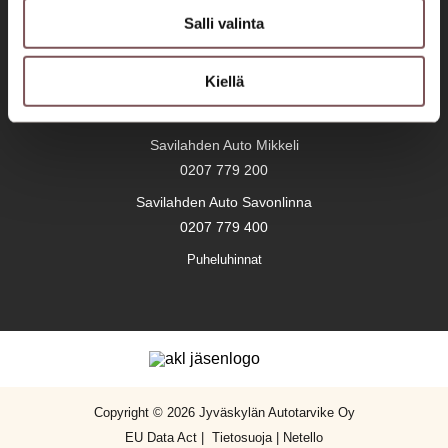
Salli valinta
Jyväskylä Palanderinkatu
0207 751 500
Kiellä
Jyväskylä Aholaidantie
0207 751 500
Savilahden Auto Mikkeli
0207 779 200
Savilahden Auto Savonlinna
0207 779 400
Puheluhinnat
Copyright © 2026 Jyväskylän Autotarvike Oy
EU Data Act
|
Tietosuoja
|
Netello