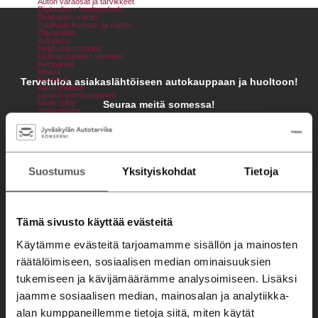
Auton varaosat ja tarvikkeet
Digitaalinen huoltopalvelu
Renkaiden vaihto
Tuulilasin korjaus- ja vaihto
Öljynvaihto
Autopesu
Nelipyöräsuuntaus
Lisävarusteiden asennus
Kampanjat
Meistä
Konserni
Tervetuloa asiakaslähtöiseen autokauppaan ja huoltoon!
Ajankohtaista
Laadun varmistaminen
Seuraa meitä somessa!
Meille töihin
Yhteystiedot
Jyväskylän Autotarvike Palanderinkatu
Jyväskylän Autotarvike Aholaidantie
Savilahden Auto Mikkeli
Savilahden Auto Savonlinna
Konserni
Jyväskylä
Mikkeli
Automyyjät
Huollon yhteystiedot
Savonlinna
Jyväskylä
Mikkeli
Suostumus
Yksityiskohdat
Tietoja
Savonlinna
Automyynti
Tämä sivusto käyttää evästeitä
Autohaku
Käytämme evästeitä tarjoamamme sisällön ja mainosten
räätälöimiseen, sosiaalisen median ominaisuuksien
Kampanjat
tukemiseen ja kävijämäärämme analysoimiseen. Lisäksi
Automyyjät
jaamme sosiaalisen median, mainosalan ja analytiikka-
Autorahoitus
alan kumppaneillemme tietoja siitä, miten käytät