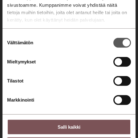
sivustoamme. Kumppanimme voivat yhdistää näitä
Etämyynnin ehdot
tietoja muihin tietoihin, joita olet antanut heille tai joita on
kerätty, kun olet käyttänyt heidän palvelujaan.
Huolto
Varaa huolto
Suostumuksen
Välttämätön
Huolto- ja korjauspalvelut
valinta
Merkkihuolto
Mieltymykset
Huollon rahoitus
Yritys
Tilastot
Konserni
Markkinointi
Ajankohtaista
Ura meillä
Laskutustiedot
Salli kaikki
Asiakaspalvelut