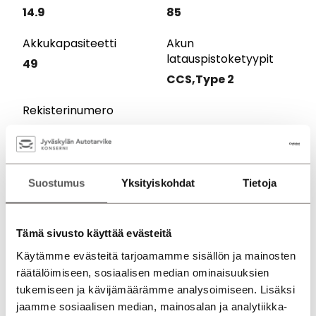
14.9
85
Akkukapasiteetti
Akun
latauspistoketyypit
49
CCS,Type 2
Rekisterinumero
ZRE-439
Suostumus
Yksityiskohdat
Tietoja
Lisätiedot ja -varusteet
Tämä sivusto käyttää evästeitä
Kampanjatiedot
Käytämme evästeitä tarjoamamme sisällön ja mainosten
räätälöimiseen, sosiaalisen median ominaisuuksien
tukemiseen ja kävijämäärämme analysoimiseen. Lisäksi
jaamme sosiaalisen median, mainosalan ja analytiikka-