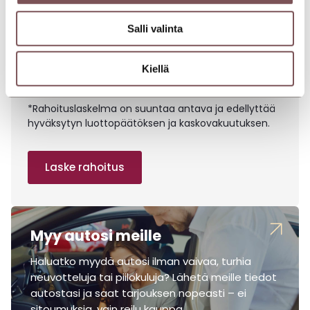
463,74 € / kk
Maksuerät
Salli valinta
Hintaerittely
Kiellä
*Rahoituslaskelma on suuntaa antava ja edellyttää
hyväksytyn luottopäätöksen ja kaskovakuutuksen.
Laske rahoitus
Myy autosi meille
Haluatko myydä autosi ilman vaivaa, turhia
neuvotteluja tai piilokuluja? Lähetä meille tiedot
autostasi ja saat tarjouksen nopeasti – ei
sitoumuksia, vain reilu kauppa.