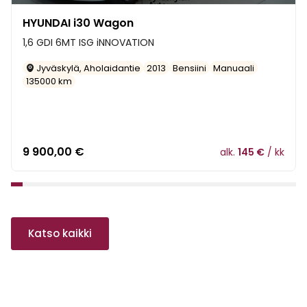
HYUNDAI i30 Wagon
1,6 GDI 6MT ISG iNNOVATION
Jyväskylä, Aholaidantie
2013
Bensiini
Manuaali
135000 km
9 900,00
€
alk.
145 €
/ kk
1
2
3
4
5
6
7
8
9
10
11
12
13
14
15
16
17
18
19
20
21
22
23
24
Katso kaikki