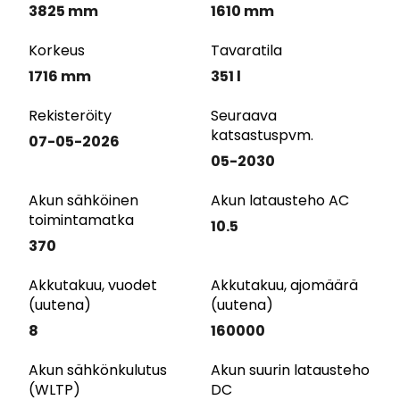
3825 mm
1610 mm
Korkeus
Tavaratila
1716 mm
351 l
Rekisteröity
Seuraava
katsastuspvm.
07-05-2026
05-2030
Akun sähköinen
Akun latausteho AC
toimintamatka
10.5
370
Akkutakuu, vuodet
Akkutakuu, ajomäärä
(uutena)
(uutena)
8
160000
Akun sähkönkulutus
Akun suurin latausteho
(WLTP)
DC