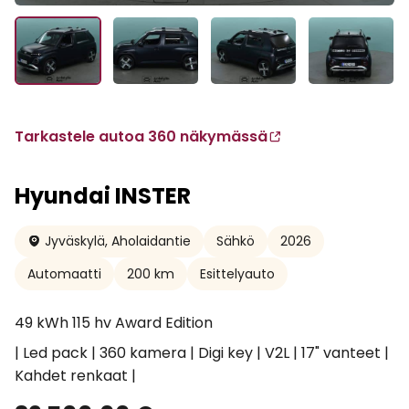
Tarkastele autoa 360 näkymässä
Hyundai INSTER
Jyväskylä, Aholaidantie
Sähkö
2026
Automaatti
200 km
Esittelyauto
49 kWh 115 hv Award Edition
| Led pack | 360 kamera | Digi key | V2L | 17" vanteet |
Kahdet renkaat |