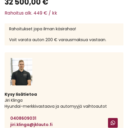
32 500,00
€
Rahoitus alk. 449 € / kk
Rahoitukset jopa ilman käsirahaa!
Voit varata auton 200 € varausmaksua vastaan.
Kysy lisätietoa
Jiri Klinga
Hyundai-merkkivastaava ja automyyjä vaihtoautot
0408609031
jiri.klinga@jklauto.fi