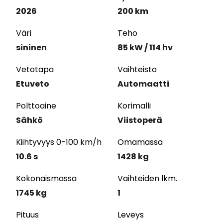
2026
200 km
Väri
Teho
sininen
85 kW / 114 hv
Vetotapa
Vaihteisto
Etuveto
Automaatti
Polttoaine
Korimalli
Sähkö
Viistoperä
Kiihtyvyys 0-100 km/h
Omamassa
10.6 s
1428 kg
Kokonaismassa
Vaihteiden lkm.
1745 kg
1
Pituus
Leveys