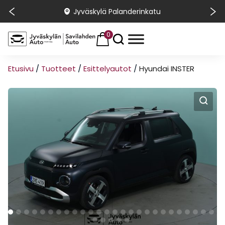
Jyväskylä Palanderinkatu
0
Etusivu
/
Tuotteet
/
Esittelyautot
/
Hyundai INSTER