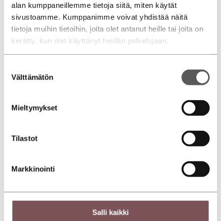
alan kumppaneillemme tietoja siitä, miten käytät
Laske rahoitus
sivustoamme. Kumppanimme voivat yhdistää näitä
tietoja muihin tietoihin, joita olet antanut heille tai joita on
Sopimusaika (kk)
kerätty, kun olet käyttänyt heidän palvelujaan.
12
24
36
48
60
72
Suostumuksen
Välttämätön
valinta
€
Käsiraha
Mieltymykset
Tilastot
€
Viimeinen suurempi erä
Markkinointi
29848,00 €
Rahoitettava summa
60 kk
Sopimusaika
Salli kaikki