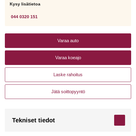
Kysy lisätietoa
044 0320 151
Varaa auto
Varaa koeajo
Laske rahoitus
Jätä soittopyyntö
Tekniset tiedot