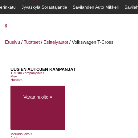
erinkatu
Jyväskylä Sorastajantie
Savilahden Auto Mikkeli
Savila
0
Etusivu
/
Tuotteet
/
Esittelyautot
/
Volkswagen T-Cross
UUSIEN AUTOJEN KAMPANJAT
Tutustu kampanjoihin ›
Myy
Huollata
Varaa huolto »
Huollon rahoitus
Huolenpitosopimus
Liikkumisturva
Merkkihuolto »
Audi