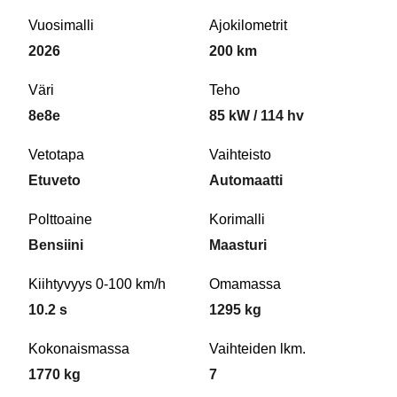
Vuosimalli
Ajokilometrit
2026
200 km
Väri
Teho
8e8e
85 kW / 114 hv
Vetotapa
Vaihteisto
Etuveto
Automaatti
Polttoaine
Korimalli
Bensiini
Maasturi
Kiihtyvyys 0-100 km/h
Omamassa
10.2 s
1295 kg
Kokonaismassa
Vaihteiden lkm.
1770 kg
7