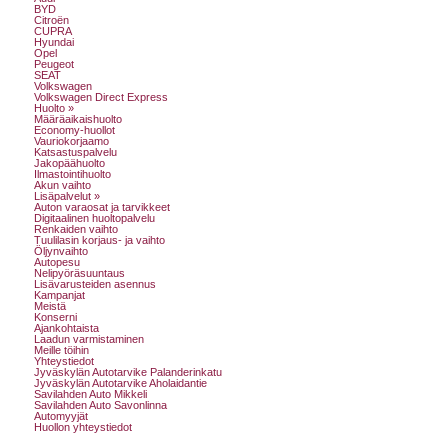
BYD
Citroën
CUPRA
Hyundai
Opel
Peugeot
SEAT
Volkswagen
Volkswagen Direct Express
Huolto »
Määräaikaishuolto
Economy-huollot
Vauriokorjaamo
Katsastuspalvelu
Jakopäähuolto
Ilmastointihuolto
Akun vaihto
Lisäpalvelut »
Auton varaosat ja tarvikkeet
Digitaalinen huoltopalvelu
Renkaiden vaihto
Tuulilasin korjaus- ja vaihto
Öljynvaihto
Autopesu
Nelipyöräsuuntaus
Lisävarusteiden asennus
Kampanjat
Meistä
Konserni
Ajankohtaista
Laadun varmistaminen
Meille töihin
Yhteystiedot
Jyväskylän Autotarvike Palanderinkatu
Jyväskylän Autotarvike Aholaidantie
Savilahden Auto Mikkeli
Savilahden Auto Savonlinna
Automyyjät
Huollon yhteystiedot