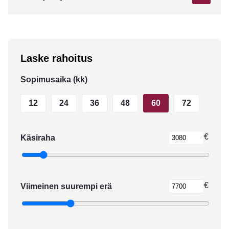
Laske rahoitus
Sopimusaika (kk)
12
24
36
48
60
72
€
Käsiraha
€
Viimeinen suurempi erä