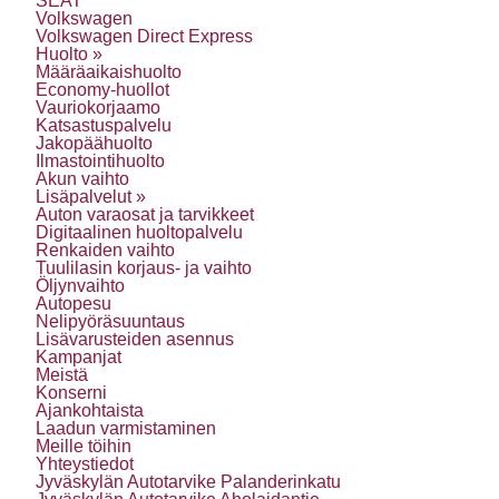
SEAT
Volkswagen
Volkswagen Direct Express
Huolto »
Määräaikaishuolto
Economy-huollot
Vauriokorjaamo
Katsastuspalvelu
Jakopäähuolto
Ilmastointihuolto
Akun vaihto
Lisäpalvelut »
Auton varaosat ja tarvikkeet
Digitaalinen huoltopalvelu
Renkaiden vaihto
Tuulilasin korjaus- ja vaihto
Öljynvaihto
Autopesu
Nelipyöräsuuntaus
Lisävarusteiden asennus
Kampanjat
Meistä
Konserni
Ajankohtaista
Laadun varmistaminen
Meille töihin
Yhteystiedot
Jyväskylän Autotarvike Palanderinkatu