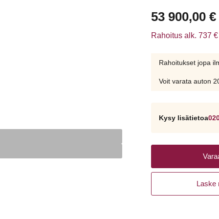
53 900,00
€
Rahoitus alk. 737 € 
Rahoitukset jopa i
Voit varata auton 
Kysy lisätietoa
02
Vara
Laske 