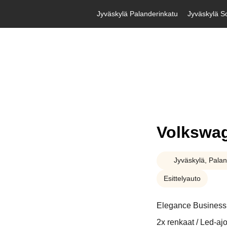
Jyväskylä Palanderinkatu
Jyväskylä So
Volkswa
Jyväskylä, Palan
Esittelyauto
Elegance Business
2x renkaat / Led-a