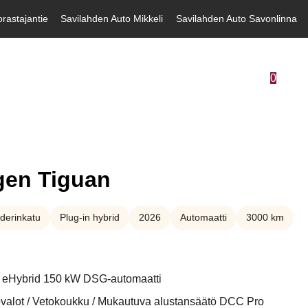
rastajantie
Savilahden Auto Mikkeli
Savilahden Auto Savonlinna
0
gen Tiguan
derinkatu
Plug-in hybrid
2026
Automaatti
3000 km
 eHybrid 150 kW DSG-automaatti
jovalot / Vetokoukku / Mukautuva alustansäätö DCC Pro