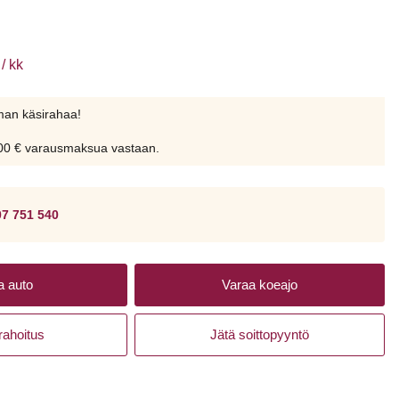
/ kk
lman käsirahaa!
200 € varausmaksua vastaan.
07 751 540
a auto
Varaa koeajo
rahoitus
Jätä soittopyyntö