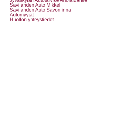
Jyväskylän Autotarvike Aholaidantie
Savilahden Auto Mikkeli
Savilahden Auto Savonlinna
Automyyjät
Huollon yhteystiedot