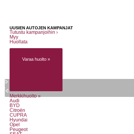
UUSIEN AUTOJEN KAMPANJAT
Tutustu kampanjoihin ›
Myy
Huollata
Varaa huolto »
Huollon rahoitus
Huolenpitosopimus
Liikkumisturva
Merkkihuolto »
Audi
BYD
Citroën
CUPRA
Hyundai
Opel
Peugeot