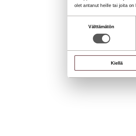
olet antanut heille tai joita o
Suostumuksen
Välttämätön
valinta
Kiellä