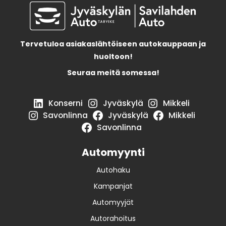
Tervetuloa asiakaslähtöiseen autokauppaan ja
huoltoon!
Seuraa meitä somessa!
Konserni
Jyväskylä
Mikkeli
Savonlinna
Jyväskylä
Mikkeli
Savonlinna
Automyynti
Autohaku
Kampanjat
Automyyjät
Autorahoitus