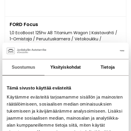
FORD Focus
1,0 EcoBoost 125hv A8 Titanium Wagon | Kaistavahti /
1-Omistaja / Peruutuskamera / Vetokoukku /
Navigointi
Mikkeli
2020
Bensiini
Automaatti
46000 km
17 450,00
€
Suostumus
Yksityiskohdat
Tietoja
alk.
246 €
/ kk
Tämä sivusto käyttää evästeitä
Käytämme evästeitä tarjoamamme sisällön ja mainosten
räätälöimiseen, sosiaalisen median ominaisuuksien
tukemiseen ja kävijämäärämme analysoimiseen. Lisäksi
jaamme sosiaalisen median, mainosalan ja analytiikka-
alan kumppaneillemme tietoja siitä, miten käytät