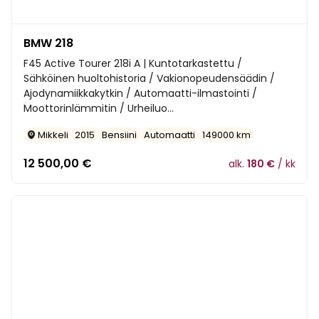
BMW 218
F45 Active Tourer 218i A | Kuntotarkastettu /
Sähköinen huoltohistoria / Vakionopeudensäädin /
Ajodynamiikkakytkin / Automaatti-ilmastointi /
Moottorinlämmitin / Urheiluo...
Mikkeli
2015
Bensiini
Automaatti
149000 km
12 500,00
€
alk.
180 €
/ kk