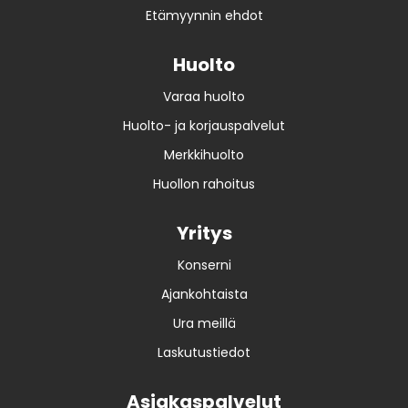
Etämyynnin ehdot
Huolto
Varaa huolto
Huolto- ja korjauspalvelut
Merkkihuolto
Huollon rahoitus
Yritys
Konserni
Ajankohtaista
Ura meillä
Laskutustiedot
Asiakaspalvelut