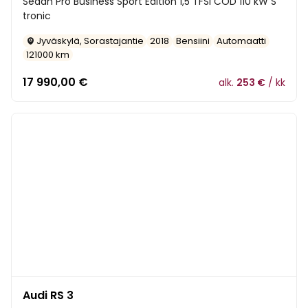
Sedan Pro Business Sport Edition 1,5 TFSI COD 110 kW S
tronic
Jyväskylä, Sorastajantie
2018
Bensiini
Automaatti
121000 km
17 990,00
€
alk.
253 €
/ kk
Audi RS 3