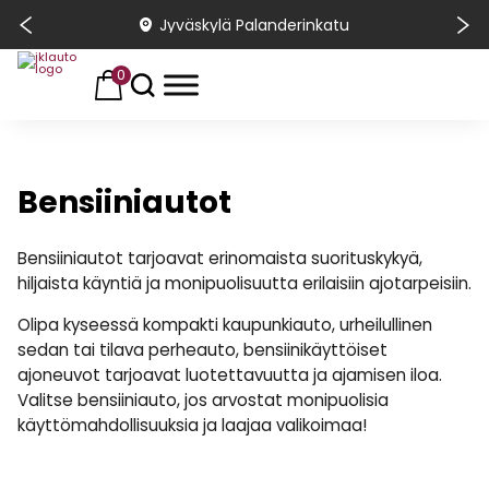
Jyväskylä Palanderinkatu
0
Bensiiniautot
Bensiiniautot tarjoavat erinomaista suorituskykyä,
hiljaista käyntiä ja monipuolisuutta erilaisiin ajotarpeisiin.
Olipa kyseessä kompakti kaupunkiauto, urheilullinen
sedan tai tilava perheauto, bensiinikäyttöiset
ajoneuvot tarjoavat luotettavuutta ja ajamisen iloa.
Valitse bensiiniauto, jos arvostat monipuolisia
käyttömahdollisuuksia ja laajaa valikoimaa!