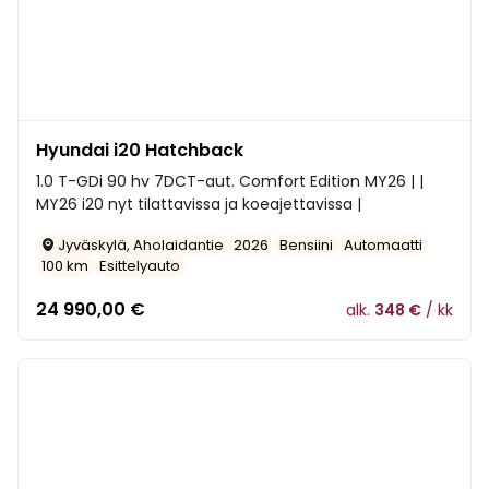
Hyundai i20 Hatchback
1.0 T-GDi 90 hv 7DCT-aut. Comfort Edition MY26 | |
MY26 i20 nyt tilattavissa ja koeajettavissa |
Jyväskylä, Aholaidantie
2026
Bensiini
Automaatti
100 km
Esittelyauto
24 990,00
€
alk.
348 €
/ kk