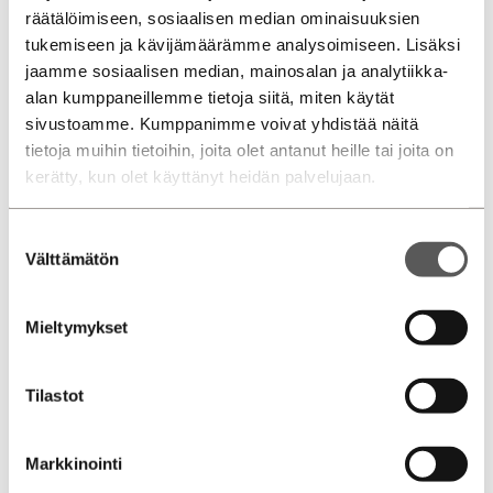
räätälöimiseen, sosiaalisen median ominaisuuksien
€
Viimeinen suurempi erä
tukemiseen ja kävijämäärämme analysoimiseen. Lisäksi
jaamme sosiaalisen median, mainosalan ja analytiikka-
alan kumppaneillemme tietoja siitä, miten käytät
sivustoamme. Kumppanimme voivat yhdistää näitä
Rahoitettava summa
tietoja muihin tietoihin, joita olet antanut heille tai joita on
kerätty, kun olet käyttänyt heidän palvelujaan.
Sopimusaika
Maksuerät
Suostumuksen
Välttämätön
valinta
Hintaerittely
Mieltymykset
*Rahoituslaskelma on suuntaa antava ja edellyttää
hyväksytyn luottopäätöksen ja kaskovakuutuksen.
Tilastot
Laske rahoitus
Markkinointi