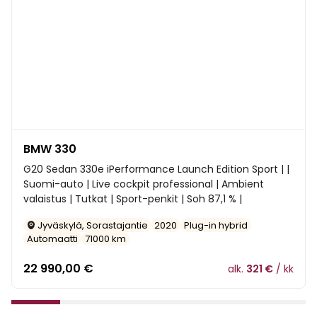
BMW 330
G20 Sedan 330e iPerformance Launch Edition Sport | |
Suomi-auto | Live cockpit professional | Ambient
valaistus | Tutkat | Sport-penkit | Soh 87,1 % |
Jyväskylä, Sorastajantie
2020
Plug-in hybrid
Automaatti
71000 km
22 990,00
€
alk.
321 €
/ kk
1
2
3
4
5
6