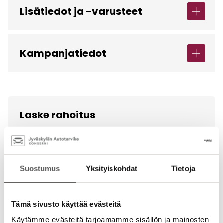
Lisätiedot ja -varusteet
Kampanjatiedot
Laske rahoitus
Sopimusaika (kk)
12
24
36
48
60
72
Suostumus
Yksityiskohdat
Tietoja
€
Käsiraha
Tämä sivusto käyttää evästeitä
Käytämme evästeitä tarjoamamme sisällön ja mainosten