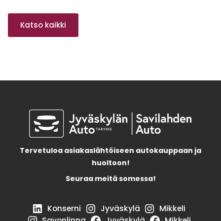
Katso kaikki
Tervetuloa asiakaslähtöiseen autokauppaan ja
huoltoon!
Seuraa meitä somessa!
Konserni
Jyväskylä
Mikkeli
Savonlinna
Jyväskylä
Mikkeli