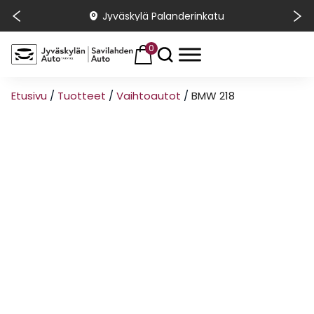
Jyväskylä Palanderinkatu
0
Etusivu
/
Tuotteet
/
Vaihtoautot
/
BMW 218