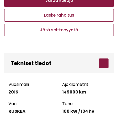
Varaa koeajo
Laske rahoitus
Jätä soittopyyntö
Tekniset tiedot
Vuosimalli
Ajokilometrit
2015
149000 km
Väri
Teho
RUSKEA
100 kW / 134 hv