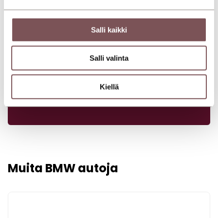
Salli kaikki
Myy autosi meille
Haluatko myydä autosi ilman vaivaa, turhia
Salli valinta
neuvotteluja tai piilokuluja? Lähetä meille tiedot
autostasi ja saat tarjouksen nopeasti – ei
sitoumuksia, vain reilu kauppa.
Kiellä
Muita BMW autoja