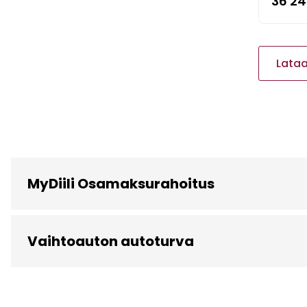
36 2
Lataa
MyDiili Osamaksurahoitus
Vaihtoauton autoturva