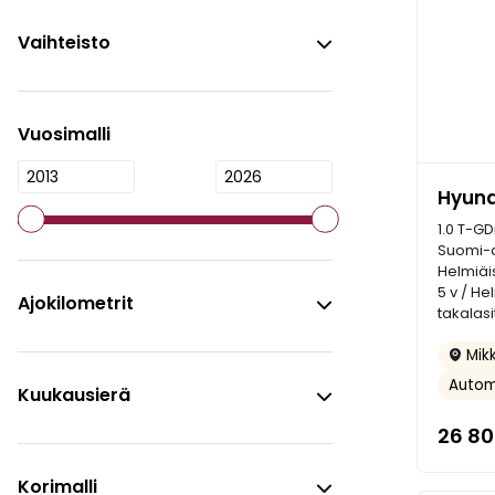
Vaihteisto
Vuosimalli
Hyund
1.0 T-GD
Suomi-a
Helmiäi
5 v / H
Ajokilometrit
takalasi
Mikk
Autom
Kuukausierä
26 8
Korimalli