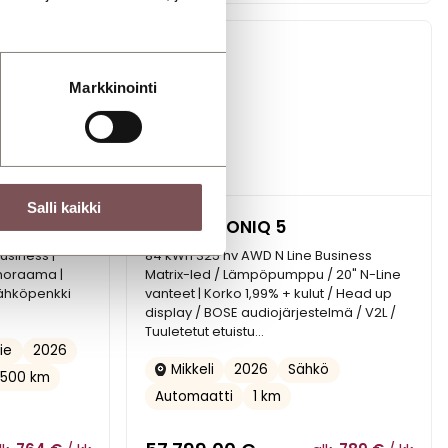
Markkinointi
Salli kaikki
Hyundai IONIQ 5
usiness |
84 kWh 325 hv AWD N Line Business
anoraama |
Matrix-led / Lämpöpumppu / 20" N-Line
Sähköpenkki
vanteet | Korko 1,99% + kulut / Head up
display / BOSE audiojärjestelmä / V2L /
Tuuletetut etuistu...
2026
ie
2026
Sähkö
Mikkeli
2500 km
Automaatti
1 km