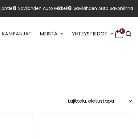
jantie
Savilahden Auto Mikkeli
Savilahden Auto Savonlinna
0
KAMPANJAT
MEISTÄ
YHTEYSTIEDOT