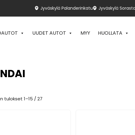
Jyväskylä Palanderinkatu
Jyväskylä Sorasta
OAUTOT
UUDET AUTOT
MYY
HUOLLATA
NDAI
 tulokset 1–15 / 27