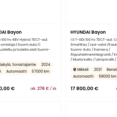
AI Bayon
HYUNDAI Bayon
i 100 hv 48V Hybrid 7DCT-aut.
1.0 T-GDi 100 hv 7DCT-aut. C
. omistaja | Suomi auto | |
SmartKey / Led-valot /Kauk
ollettu ja todella siisti Suomi-
Suomi-Auto / Kamera /
Älypuhelimenintegrointi / 
/ Musta katto / Lämpöratti /.
2024
skylä, Sorastajantie
2021
Bensii
Mikkeli
i
Automaatti
57000 km
Automaatti
59000 km
0,00
€
17 800,00
€
alk.
276 €
/ kk