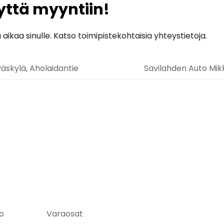
yttä myyntiin!
kaa sinulle. Katso toimipistekohtaisia yhteystietoja.
äskylä, Aholaidantie
Savilahden Auto Mikk
o
Varaosat