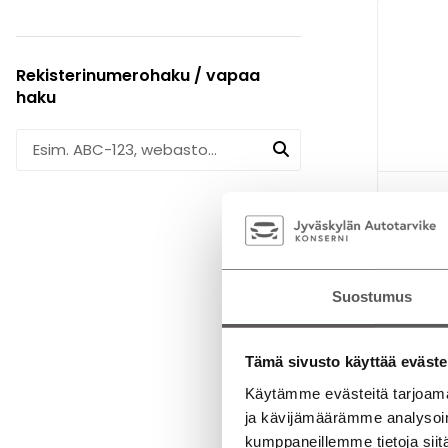
Rekisterinumerohaku / vapaa
haku
Hyund
49 kWh 1
360 kame
Kahdet 
Suostumus
Jyvä
Sähkö
Esitte
Tämä sivusto käyttää eväste
Käytämme evästeitä tarjoama
32 5
ja kävijämäärämme analysoim
kumppaneillemme tietoja siitä