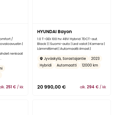
HYUNDAI Bayon
omfort /
1.0 T-GDi 100 hv 48V Hybrid 7DCT-aut.
ovaloavustin |
Black | | Suomi-auto | Led valot | Kamera |
Lämmittimet | Automaatti ilmast.|
Kahdet renkaat
..
2023
Jyväskylä, Sorastajantie
Hybridi
Automaatti
12000 km
ni
20 990,00
€
alk.
251 €
/ kk
alk.
294 €
/ kk