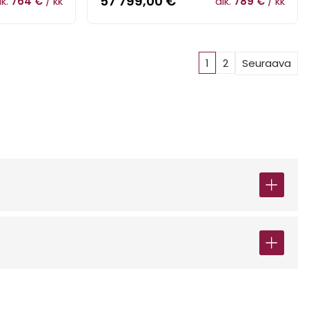
57 799,00
€
lk.
764 €
/ kk
alk.
789 €
/ kk
1
2
Seuraava