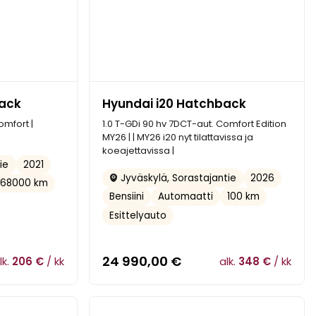
back
Hyundai i20 Hatchback
omfort |
1.0 T-GDi 90 hv 7DCT-aut. Comfort Edition
MY26 | | MY26 i20 nyt tilattavissa ja
koeajettavissa |
2021
ie
2026
Jyväskylä, Sorastajantie
68000 km
Bensiini
Automaatti
100 km
Esittelyauto
24 990,00
€
lk.
206 €
/ kk
alk.
348 €
/ kk