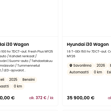
ai i30 Wagon
Hyundai i30 Wagon
i 100 hv 7DCT-aut. Fresh Plus MY25
1.6 T-GDi 150 hv 7DCT-aut. C
uto / Kahdet renkaat /
MY26
sväri | Suomi-auto / Tehdastakuu
elmiäisväri / Tummennetut
2026
Savonlinna
t / LED-ajovalot...
Automaatti
0 km
Es
2025
Bensiini
eli
aatti
0 km
00,00
€
35 900,00
€
alk.
372 €
/ kk
a