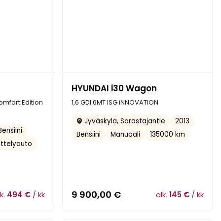
HYUNDAI i30 Wagon
omfort Edition
1,6 GDI 6MT ISG iNNOVATION
2013
Jyväskylä, Sorastajantie
Bensiini
Bensiini
Manuaali
135000 km
ittelyauto
9 900,00
€
lk.
494 €
/ kk
alk.
145 €
/ kk