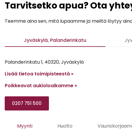
Tarvitsetko apua? Ota yhte
Teemme aina sen, mitä lupaamme ja meiltä löytyy aina ai
Jyväskylä, Palanderinkatu
Jyv
Palanderinkatu 1, 40320, Jyväskylä
Lisää tietoa toimipisteestä »
Poikkeavat aukioloaikamme
»
0207 751 500
Myynti
Huolto
Vauriokorjaam