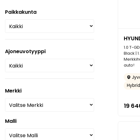
Paikkakunta
HYUND
1.0 T-GD
Ajoneuvotyyppi
Black | 1
Merkkihu
auto!
Jyvä
Hybrid
Merkki
19 64
Malli