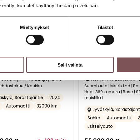
n kerätty, kun olet käyttänyt heidän palvelujaan.
Mieltymykset
Tilastot
Salli valinta
AI IONIQ 5
Hyundai IONIQ 5
29 hv Style | 1. Omistaja / Suomi-
84 kWh 325 hv AWD N Line B
Tehdastakuu / Koukku
Suomi auto | Matrix Led | P
Hud | 360 kamera | Bose | 
muistilla |
2024
skylä, Sorastajantie
Automaatti
32000 km
Jyväskylä, Sorastajant
Sähkö
Automaatti
Esittelyauto