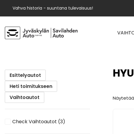
Vahva historia - suuntana tulevaisuus!
VAIHT
HYU
Esittelyautot
Heti toimitukseen
Vaihtoautot
Näytetään
Check Vaihtoautot
(3)