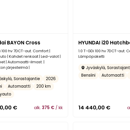
ai BAYON Cross
HYUNDAI i20 Hatch
i 100 hv 7DCT-aut. Comfort |
1.0 T-GDi 100 hv 7DCT-aut. C
to | Kahdet renkaat | Led-valot |
Lämpöpaketti
eet | Automaatti-ilmast. |
on järjestelmä |
Jyväskylä, Sorastajant
Bensiini
Automaatti
2026
skylä, Sorastajantie
ni
Automaatti
200 km
lyauto
90,00
€
14 440,00
€
alk.
375 €
/ kk
a