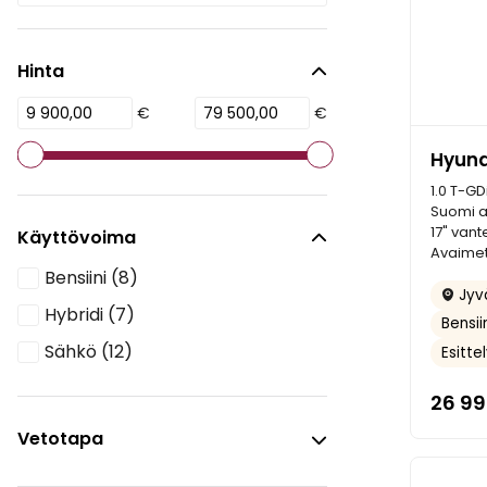
Hinta
€
€
Hyund
1.0 T-GD
Suomi au
17" vant
Käyttövoima
Avaimet
Bensiini
(8)
Jyvä
Hybridi
(7)
Bensii
Sähkö
(12)
Esitte
26 9
Vetotapa