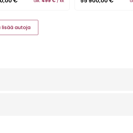
40,00
€
55 900,00
€
alk.
499 €
/ kk
a
 lisää autoja