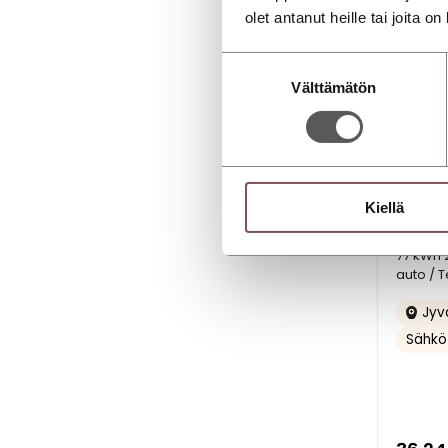
olet antanut heille tai joita o
Suostumuksen
Välttämätön
valinta
Kiellä
HYUND
77 kWh 2
auto / 
Jyvä
Sähkö