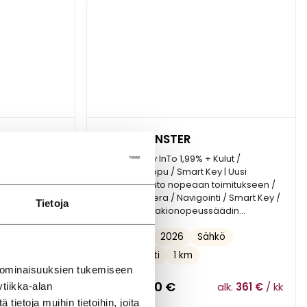
Hyundai INSTER
imitukseen uusi
42 kWh 97 hv InTo 1,99% + Kulut /
lasit |
Lämpöpumppu / Smart Key | Uusi
ajamaton auto nopeaan toimitukseen /
Perutuskamera / Navigointi / Smart Key /
Tietoja
Mukautuva vakionopeussäädin...
2026
ie
0 km
2026
Sähkö
Mikkeli
Automaatti
1 km
 ominaisuuksien tukemiseen
25 999,00
€
lk.
395 €
/ kk
alk.
361 €
/ kk
tiikka-alan
ietoja muihin tietoihin, joita