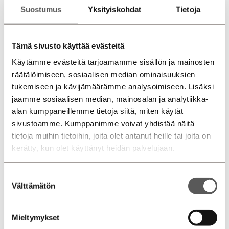
Suostumus
Yksityiskohdat
Tietoja
Jyväskylä, Palanderinkatu
Jyväskylä, Aholaidantie
Savilahden Auto Mikkeli
Tämä sivusto käyttää evästeitä
Käytämme evästeitä tarjoamamme sisällön ja mainosten
Savilahden Auto Savonlinna
räätälöimiseen, sosiaalisen median ominaisuuksien
tukemiseen ja kävijämäärämme analysoimiseen. Lisäksi
jaamme sosiaalisen median, mainosalan ja analytiikka-
Palanderinkatu 1, 40320, Jyväskylä
alan kumppaneillemme tietoja siitä, miten käytät
Lisää tietoa toimipisteestä »
sivustoamme. Kumppanimme voivat yhdistää näitä
tietoja muihin tietoihin, joita olet antanut heille tai joita on
Poikkeavat aukioloaikamme
»
kerätty, kun olet käyttänyt heidän palvelujaan.
0207 751 500
Suostumuksen
Välttämätön
valinta
Myynti
Huolto
Vauriokorjaamo
Varaosat
Mieltymykset