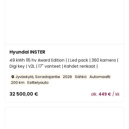
Hyundai INSTER
49 kWh 115 hv Award Edition | | Led pack | 360 kamera |
Digi key | V2L | 17" vanteet | Kahdet renkaat |
Jyväskylä, Sorastajantie
2026
Sähkö
Automaatti
200 km
Esittelyauto
32 500,00
€
alk.
449 €
/ kk