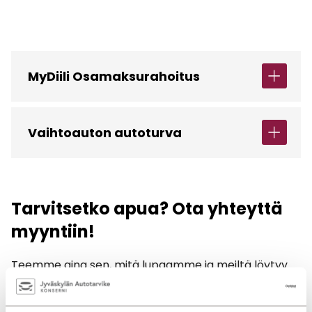
MyDiili Osamaksurahoitus
Vaihtoauton autoturva
Tarvitsetko apua? Ota yhteyttä
myyntiin!
Teemme aina sen, mitä lupaamme ja meiltä löytyy
aina aikaa sinulle. Katso toimipistekohtaisia
yhteystietoja.