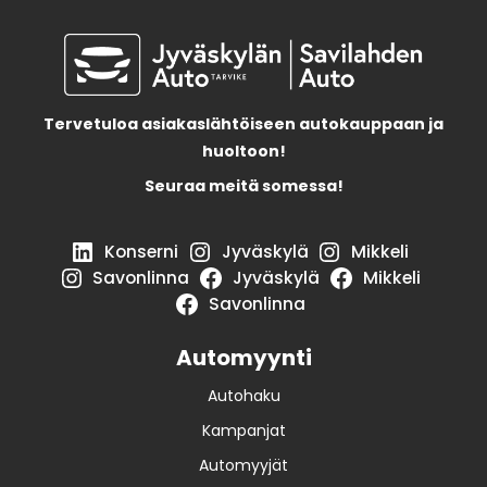
Tervetuloa asiakaslähtöiseen autokauppaan ja
huoltoon!
Seuraa meitä somessa!
Konserni
Jyväskylä
Mikkeli
Savonlinna
Jyväskylä
Mikkeli
Savonlinna
Automyynti
Autohaku
Kampanjat
Automyyjät