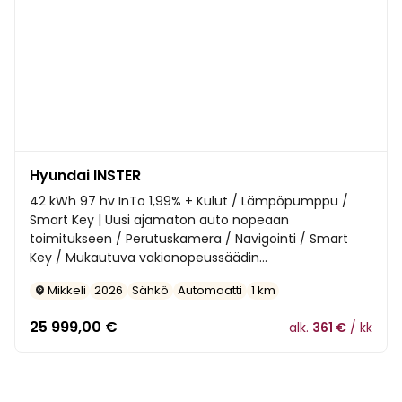
Hyundai INSTER
42 kWh 97 hv InTo 1,99% + Kulut / Lämpöpumppu /
Smart Key | Uusi ajamaton auto nopeaan
toimitukseen / Perutuskamera / Navigointi / Smart
Key / Mukautuva vakionopeussäädin...
Mikkeli
2026
Sähkö
Automaatti
1 km
25 999,00
€
alk.
361 €
/ kk