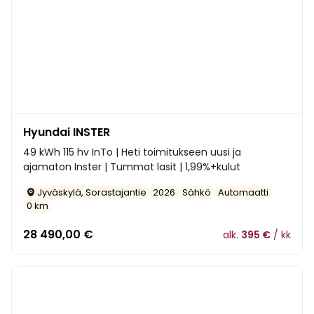
Hyundai INSTER
49 kWh 115 hv InTo | Heti toimitukseen uusi ja
ajamaton Inster | Tummat lasit | 1,99%+kulut
Jyväskylä, Sorastajantie
2026
Sähkö
Automaatti
0 km
28 490,00
€
alk.
395 €
/ kk