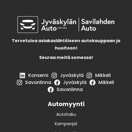
Tervetuloa asiakaslähtöiseen autokauppaan ja
huoltoon!
Seuraa meitä somessa!
Konserni
Jyväskylä
Mikkeli
Savonlinna
Jyväskylä
Mikkeli
Savonlinna
Automyynti
Autohaku
Kampanjat