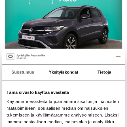
Volkswagen T-Cross
Style Edition 1,0 TSI 85 kW DSG-automaatti Tyylikäs, ja
Suostumus
Yksityiskohdat
Tietoja
paremmin varusteltu StyleEdition malli | Uusi
ajamaton / Led-Valot / Kaukovalo avustin /
Mukautuva vakionopeussääd...
Tämä sivusto käyttää evästeitä
Mikkeli
2026
Bensiini
Automaatti
1 km
Käytämme evästeitä tarjoamamme sisällön ja mainosten
räätälöimiseen, sosiaalisen median ominaisuuksien
30 250,00
€
alk.
418 €
/ kk
tukemiseen ja kävijämäärämme analysoimiseen. Lisäksi
jaamme sosiaalisen median, mainosalan ja analytiikka-