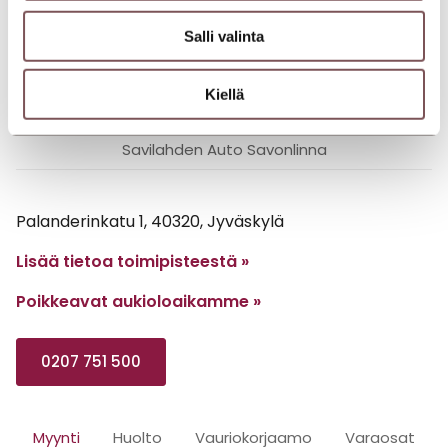
yhteystietoja.
Salli valinta
Jyväskylä, Palanderinkatu
Kiellä
Jyväskylä, Aholaidantie
Savilahden Auto Mikkeli
Savilahden Auto Savonlinna
Palanderinkatu 1, 40320, Jyväskylä
Lisää tietoa toimipisteestä »
Poikkeavat aukioloaikamme
»
0207 751 500
Myynti
Huolto
Vauriokorjaamo
Varaosat