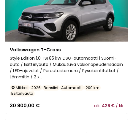
Volkswagen T-Cross
Style Edition 1,0 TSI 85 kW DSG-automaatti | Suomi-
auto / Esittelyauto / Mukautuva vakionopeudensäädin
/ LED-ajovalot / Peruutuskamera / Pysäköintitutkat /
Lämmitin / 2 x...
Mikkeli
2026
Bensiini
Automaatti
200 km
Esittelyauto
30 800,00
€
alk.
426 €
/ kk