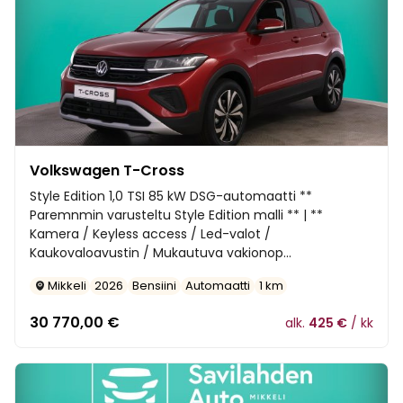
Volkswagen T-Cross
Style Edition 1,0 TSI 85 kW DSG-automaatti **
Paremnmin varusteltu Style Edition malli ** | **
Kamera / Keyless access / Led-valot /
Kaukovaloavustin / Mukautuva vakionop...
Mikkeli
2026
Bensiini
Automaatti
1 km
30 770,00
€
alk.
425 €
/ kk