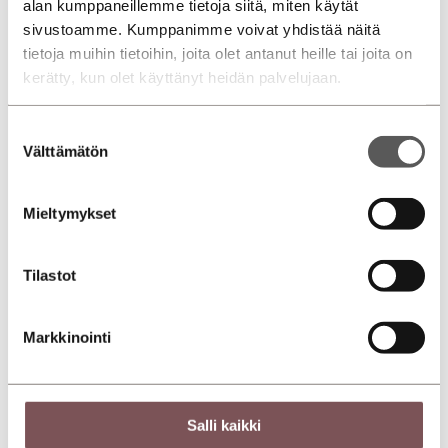
alan kumppaneillemme tietoja siitä, miten käytät
sivustoamme. Kumppanimme voivat yhdistää näitä
tietoja muihin tietoihin, joita olet antanut heille tai joita on
kerätty, kun olet käyttänyt heidän palvelujaan.
MyDiili Osamaksurahoitus
Suostumuksen
Välttämätön
valinta
Vaihtoauton autoturva
Mieltymykset
Tilastot
Tarvitsetko apua? Ota yhteyttä
Markkinointi
myyntiin!
Teemme aina sen, mitä lupaamme ja meiltä löytyy
Salli kaikki
aina aikaa sinulle. Katso toimipistekohtaisia