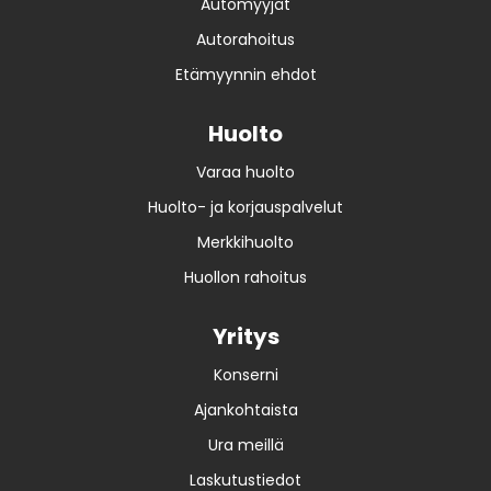
Automyyjät
Autorahoitus
Etämyynnin ehdot
Huolto
Varaa huolto
Huolto- ja korjauspalvelut
Merkkihuolto
Huollon rahoitus
Yritys
Konserni
Ajankohtaista
Ura meillä
Laskutustiedot