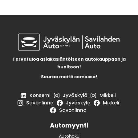
Tervetuloa asiakaslähtöiseen autokauppaan ja
huoltoon!
Seuraa meitä somessa!
Konserni
Jyväskylä
Mikkeli
Savonlinna
Jyväskylä
Mikkeli
Savonlinna
Automyynti
Autohaku