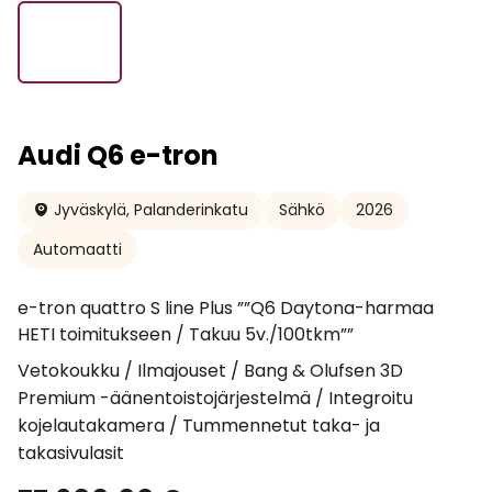
Audi Q6 e-tron
Jyväskylä, Palanderinkatu
Sähkö
2026
Automaatti
e-tron quattro S line Plus ””Q6 Daytona-harmaa
HETI toimitukseen / Takuu 5v./100tkm””
Vetokoukku / Ilmajouset / Bang & Olufsen 3D
Premium -äänentoistojärjestelmä / Integroitu
kojelautakamera / Tummennetut taka- ja
takasivulasit