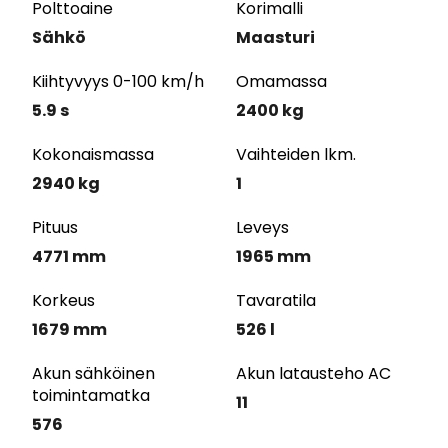
Polttoaine
Korimalli
Sähkö
Maasturi
Kiihtyvyys 0-100 km/h
Omamassa
5.9 s
2400 kg
Kokonaismassa
Vaihteiden lkm.
2940 kg
1
Pituus
Leveys
4771 mm
1965 mm
Korkeus
Tavaratila
1679 mm
526 l
Akun sähköinen
Akun latausteho AC
toimintamatka
11
576