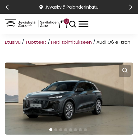
Jyväskylä Palanderinkatu
0
Etusivu
/
Tuotteet
/
Heti toimitukseen
/
Audi Q6 e-tron