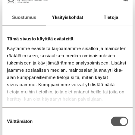
Suostumus
Yksityiskohdat
Tietoja
Laske rahoitus
Tämä sivusto käyttää evästeitä
Sopimusaika (kk)
Käytämme evästeitä tarjoamamme sisällön ja mainosten
12
24
36
48
60
72
räätälöimiseen, sosiaalisen median ominaisuuksien
tukemiseen ja kävijämäärämme analysoimiseen. Lisäksi
jaamme sosiaalisen median, mainosalan ja analytiikka-
€
Käsiraha
alan kumppaneillemme tietoja siitä, miten käytät
sivustoamme. Kumppanimme voivat yhdistää näitä
tietoja muihin tietoihin, joita olet antanut heille tai joita on
kerätty, kun olet käyttänyt heidän palvelujaan.
€
Viimeinen suurempi erä
Suostumuksen
Välttämätön
valinta