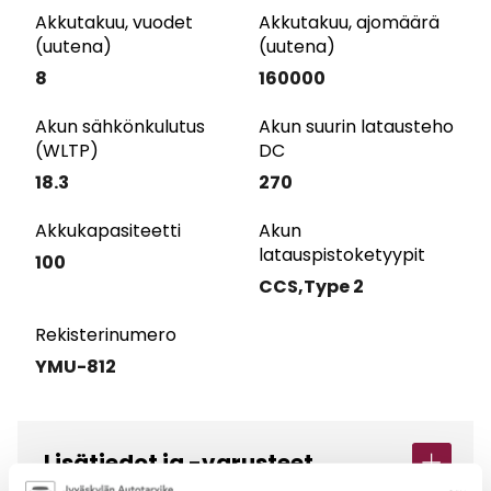
Akkutakuu, vuodet
Akkutakuu, ajomäärä
(uutena)
(uutena)
8
160000
Akun sähkönkulutus
Akun suurin latausteho
(WLTP)
DC
18.3
270
Akkukapasiteetti
Akun
latauspistoketyypit
100
CCS,Type 2
Rekisterinumero
YMU-812
Lisätiedot ja -varusteet