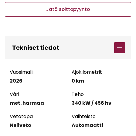
Jätä soittopyyntö
Tekniset tiedot
Vuosimalli
Ajokilometrit
2026
0 km
Väri
Teho
met. harmaa
340 kW / 456 hv
Vetotapa
Vaihteisto
Neliveto
Automaatti