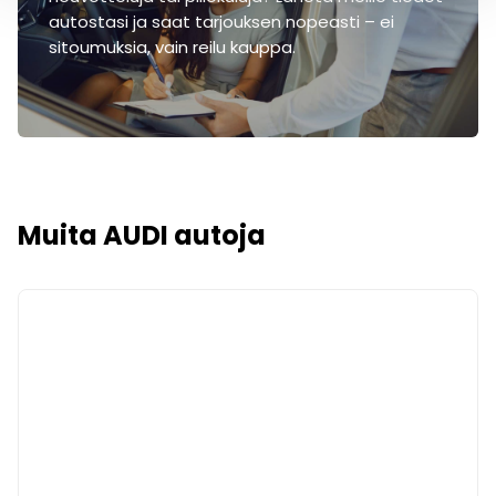
autostasi ja saat tarjouksen nopeasti – ei
sitoumuksia, vain reilu kauppa.
Muita AUDI autoja