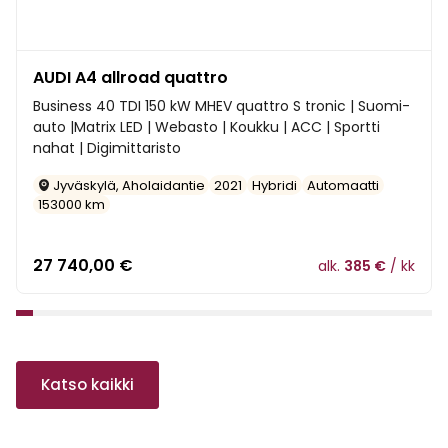
AUDI A4 allroad quattro
Business 40 TDI 150 kW MHEV quattro S tronic | Suomi-
auto |Matrix LED | Webasto | Koukku | ACC | Sportti
nahat | Digimittaristo
Jyväskylä, Aholaidantie
2021
Hybridi
Automaatti
153000 km
27 740,00
€
alk.
385 €
/ kk
1
2
3
4
5
6
7
8
9
10
11
12
13
14
15
16
17
18
19
20
21
22
23
24
Katso kaikki