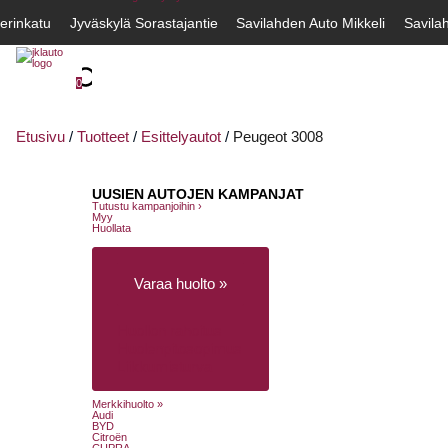
erinkatu
Jyväskylä Sorastajantie
Savilahden Auto Mikkeli
Savila
0
Etusivu
/
Tuotteet
/
Esittelyautot
/
Peugeot 3008
UUSIEN AUTOJEN KAMPANJAT
Tutustu kampanjoihin ›
Myy
Huollata
Varaa huolto »
Huollon rahoitus
Huolenpitosopimus
Liikkumisturva
Merkkihuolto »
Audi
BYD
Citroën
CUPRA