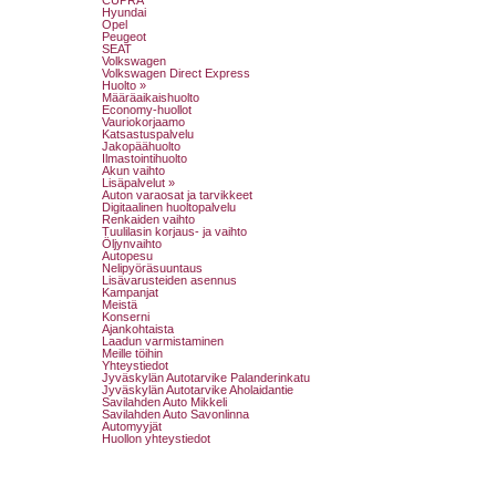
Hyundai
Opel
Peugeot
SEAT
Volkswagen
Volkswagen Direct Express
Huolto »
Määräaikaishuolto
Economy-huollot
Vauriokorjaamo
Katsastuspalvelu
Jakopäähuolto
Ilmastointihuolto
Akun vaihto
Lisäpalvelut »
Auton varaosat ja tarvikkeet
Digitaalinen huoltopalvelu
Renkaiden vaihto
Tuulilasin korjaus- ja vaihto
Öljynvaihto
Autopesu
Nelipyöräsuuntaus
Lisävarusteiden asennus
Kampanjat
Meistä
Konserni
Ajankohtaista
Laadun varmistaminen
Meille töihin
Yhteystiedot
Jyväskylän Autotarvike Palanderinkatu
Jyväskylän Autotarvike Aholaidantie
Savilahden Auto Mikkeli
Savilahden Auto Savonlinna
Automyyjät
Huollon yhteystiedot