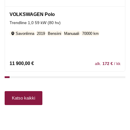
VOLKSWAGEN Polo
Trendline 1,0 59 kW (80 hv)
Savonlinna
2019
Bensiini
Manuaali
70000 km
11 900,00
€
alk.
172 €
/ kk
1
2
3
4
5
6
7
8
9
10
11
12
13
14
15
16
17
18
19
20
21
22
23
24
Katso kaikki