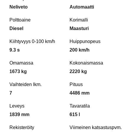
Neliveto
Automaatti
Polttoaine
Korimalli
Diesel
Maasturi
Kiihtyvyys 0-100 km/h
Huippunopeus
9.3 s
200 km/h
Omamassa
Kokonaismassa
1673 kg
2220 kg
Vaihteiden lkm.
Pituus
7
4486 mm
Leveys
Tavaratila
1839 mm
615 l
Rekisteröity
Viimeinen katsastuspvm.