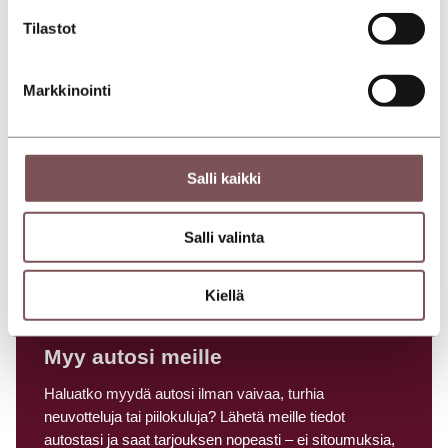
Sopimusaika
Tilastot
Maksuerät
Markkinointi
Hintaerittely
*Rahoituslaskelma on suuntaa antava ja edellyttää
Salli kaikki
hyväksytyn luottopäätöksen ja kaskovakuutuksen.
Salli valinta
Laske rahoitus
Kiellä
Myy autosi meille
Haluatko myydä autosi ilman vaivaa, turhia
neuvotteluja tai piilokuluja? Lähetä meille tiedot
autostasi ja saat tarjouksen nopeasti – ei sitoumuksia,