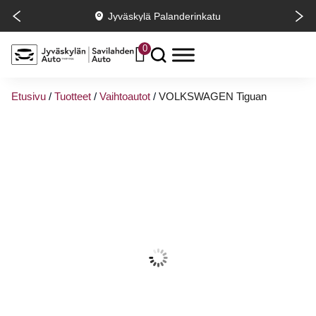
Jyväskylä Palanderinkatu
0
Etusivu
/
Tuotteet
/
Vaihtoautot
/
VOLKSWAGEN Tiguan