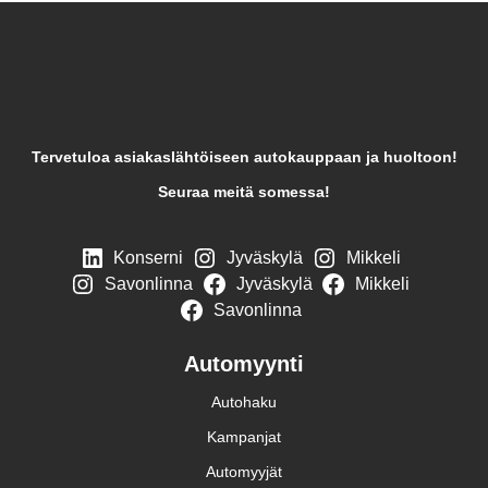
Tervetuloa asiakaslähtöiseen autokauppaan ja huoltoon!
Seuraa meitä somessa!
Konserni
Jyväskylä
Mikkeli
Savonlinna
Jyväskylä
Mikkeli
Savonlinna
Automyynti
Autohaku
Kampanjat
Automyyjät