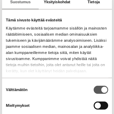
Suostumus
Yksityiskohdat
Tietoja
Laske rahoitus
Tämä sivusto käyttää evästeitä
Käytämme evästeitä tarjoamamme sisällön ja mainosten
Sopimusaika (kk)
räätälöimiseen, sosiaalisen median ominaisuuksien
tukemiseen ja kävijämäärämme analysoimiseen. Lisäksi
12
24
36
48
60
72
jaamme sosiaalisen median, mainosalan ja analytiikka-
alan kumppaneillemme tietoja siitä, miten käytät
sivustoamme. Kumppanimme voivat yhdistää näitä
€
Käsiraha
tietoja muihin tietoihin, joita olet antanut heille tai joita on
kerätty, kun olet käyttänyt heidän palvelujaan.
€
Viimeinen suurempi erä
Suostumuksen
Välttämätön
valinta
Mieltymykset
Rahoitettava summa