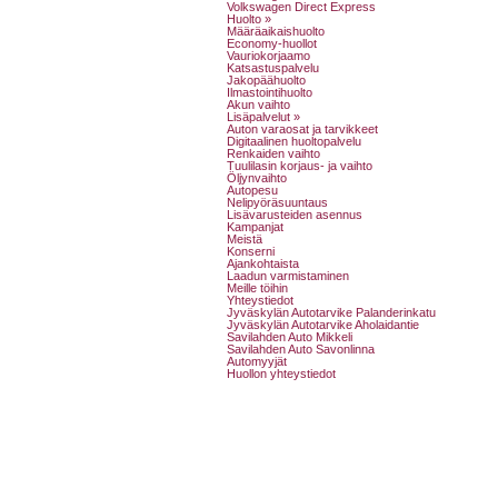
Volkswagen Direct Express
Huolto »
Määräaikaishuolto
Economy-huollot
Vauriokorjaamo
Katsastuspalvelu
Jakopäähuolto
Ilmastointihuolto
Akun vaihto
Lisäpalvelut »
Auton varaosat ja tarvikkeet
Digitaalinen huoltopalvelu
Renkaiden vaihto
Tuulilasin korjaus- ja vaihto
Öljynvaihto
Autopesu
Nelipyöräsuuntaus
Lisävarusteiden asennus
Kampanjat
Meistä
Konserni
Ajankohtaista
Laadun varmistaminen
Meille töihin
Yhteystiedot
Jyväskylän Autotarvike Palanderinkatu
Jyväskylän Autotarvike Aholaidantie
Savilahden Auto Mikkeli
Savilahden Auto Savonlinna
Automyyjät
Huollon yhteystiedot