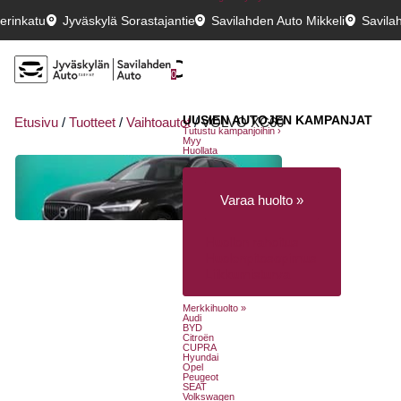
erinkatu
Jyväskylä Sorastajantie
Savilahden Auto Mikkeli
Savila
0
UUSIEN AUTOJEN KAMPANJAT
Etusivu
/
Tuotteet
/
Vaihtoautot
/
VOLVO XC60
Tutustu kampanjoihin ›
Myy
Huollata
Varaa huolto »
Huollon rahoitus
Huolenpitosopimus
Liikkumisturva
Merkkihuolto »
Audi
BYD
Citroën
CUPRA
Hyundai
Opel
Peugeot
SEAT
Volkswagen