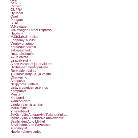
BYD
Citroën
CUPRA
Hyundai
Opel
Peugeot
SEAT
Volkswagen
Volkswagen Direct Express
Huolto »
Määräaikaishuolto
Economy-huollot
Vauriokorjaamo
Katsastuspalvelu
Jakopäähuolto
Ilmastointihuolto
Akun vaihto
Lisäpalvelut »
Auton varaosat ja tarvikkeet
Digitaalinen huoltopalvelu
Renkaiden vaihto
Tuulilasin korjaus- ja vaihto
Öljynvaihto
Autopesu
Nelipyöräsuuntaus
Lisävarusteiden asennus
Kampanjat
Meistä
Konserni
Ajankohtaista
Laadun varmistaminen
Meille töihin
Yhteystiedot
Jyväskylän Autotarvike Palanderinkatu
Jyväskylän Autotarvike Aholaidantie
Savilahden Auto Mikkeli
Savilahden Auto Savonlinna
Automyyjät
Huollon yhteystiedot