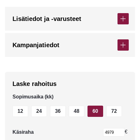
Lisätiedot ja -varusteet
Kampanjatiedot
Laske rahoitus
Sopimusaika (kk)
12
24
36
48
60
72
€
Käsiraha