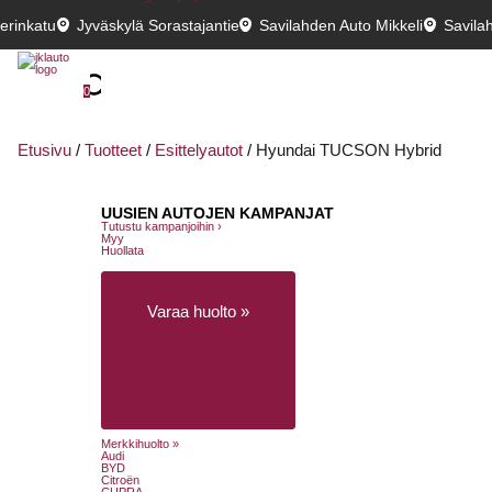
erinkatu
Jyväskylä Sorastajantie
Savilahden Auto Mikkeli
Savila
0
Etusivu
/
Tuotteet
/
Esittelyautot
/
Hyundai TUCSON Hybrid
UUSIEN AUTOJEN KAMPANJAT
Tutustu kampanjoihin ›
Myy
Huollata
Varaa huolto »
Huollon rahoitus
Huolenpitosopimus
Liikkumisturva
Merkkihuolto »
Audi
BYD
Citroën
CUPRA