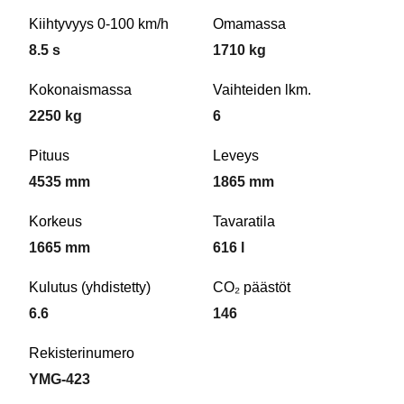
Kiihtyvyys 0-100 km/h
Omamassa
8.5 s
1710 kg
Kokonaismassa
Vaihteiden lkm.
2250 kg
6
Pituus
Leveys
4535 mm
1865 mm
Korkeus
Tavaratila
1665 mm
616 l
Kulutus (yhdistetty)
CO₂ päästöt
6.6
146
Rekisterinumero
YMG-423