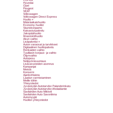
Hyundai
Opel
Peugeot
SEAT
Volkswagen
Volkswagen Direct Express
Huolto »
Määräaikaishuolto
Economy-huollot
Vauriokorjaamo
Katsastuspalvelu
Jakopäähuolto
Ilmastointihuolto
Akun vaihto
Lisäpalvelut »
Auton varaosat ja tarvikkeet
Digitaalinen huoltopalvelu
Renkaiden vaihto
Tuulilasin korjaus- ja vaihto
Öljynvaihto
Autopesu
Nelipyöräsuuntaus
Lisävarusteiden asennus
Kampanjat
Meistä
Konserni
Ajankohtaista
Laadun varmistaminen
Meille töihin
Yhteystiedot
Jyväskylän Autotarvike Palanderinkatu
Jyväskylän Autotarvike Aholaidantie
Savilahden Auto Mikkeli
Savilahden Auto Savonlinna
Automyyjät
Huollon yhteystiedot